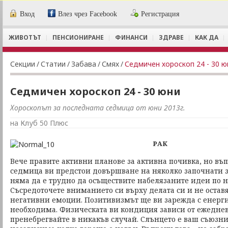
Вход
Влез чрез Facebook
Регистрация
ЖИВОТЪТ
ПЕНСИОНИРАНЕ
ФИНАНСИ
ЗДРАВЕ
КАК ДА
Секции
/
Статии
/
Забава
/
Смях
/
Седмичен хороскоп 24 - 30 ю
Седмичен хороскоп 24 - 30 юни
Хороскопът за последната седмица от юни 2013г.
на Клуб 50 Плюс
РАК
Вече правите активни планове за активна почивка, но въп
седмица ви предстои довършване на няколко започнати з
няма да е трудно да осъществите набелязаните идеи по н
Съсредоточете вниманието си върху делата си и не оставя
негативни емоции. Позитивизмът ще ви зарежда с енергия
необходима. Физическата ви кондиция зависи от ежедневн
пренебрегвайте в никакъв случай. Слънцето е ваш съюзник