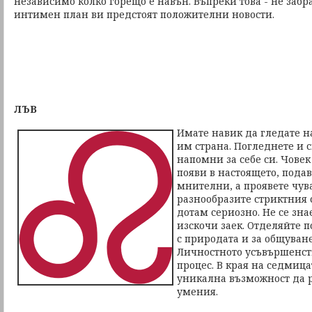
независимо колко горещо е навън. Въпреки това - не забр
интимен план ви предстоят положителни новости.
ЛЪВ
Имате навик да гледате н
им страна. Погледнете и с
напомни за себе си. Човек
появи в настоящето, подав
мнителни, а проявете чув
разнообразите стриктния 
дотам сериозно. Не се зна
изскочи заек. Отделяйте п
с природата и за общуване 
Личностното усъвършенст
процес. В края на седмица
уникална възможност да 
умения.