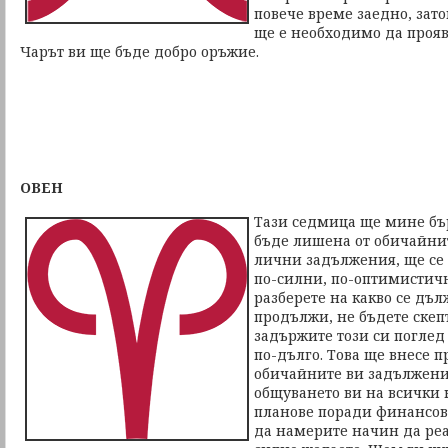
повече време заедно, зато
ще е необходимо да прояв
Чарът ви ще бъде добро оръжие.
ОВЕН
Тази седмица ще мине бъ
бъде лишена от обичайни
лични задължения, ще се 
по-силни, по-оптимистичн
разберете на какво се дъл
продължи, не бъдете скепт
задържите този си погле
по-дълго. Това ще внесе 
обичайните ви задължени
общуването ви на всички н
планове поради финансов
да намерите начин да реа