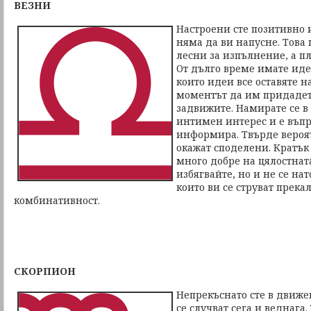
ВЕЗНИ
Настроени сте позитивно 
няма да ви напусне. Това
лесни за изпълнение, а пл
От дълго време имате иде
които идеи все оставяте на
моментът да им придадет
задвижите. Намирате се в
интимен интерес и е въпр
информира. Твърде вероят
окажат споделени. Кратък
много добре на цялостнат
избягвайте, но и не се на
които ви се струват прек
комбинативност.
СКОРПИОН
Непрекъснато сте в движе
се случват сега и веднага