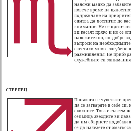
наложи малко да забавите
повече време на цялостно
подреждане на приоритети
опитва да достигне до ва
внимание. Не се притесня
ви касаят пряко и не се оп
наложително, по-добре з
въпроси на необходимите 
спестило много загубено
размишления. Не прибърз
служебните си занимания
СТРЕЛЕЦ
Понякога се чувствате пре
да се затваряте в себе си,
околните. Това е съвсем п
седмица звездите ви дава
да им обърнете подобава
се да излезете от омагьос