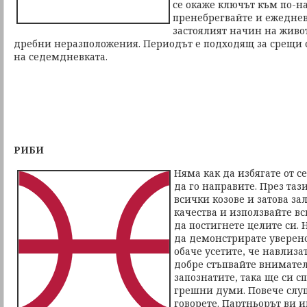
се окаже ключът към по-н
пренебрегвайте и ежеднев
застоялият начин на живо
дребни неразположения. Периодът е подходящ за срещи с
на седемдневката.
РИБИ
Няма как да избягате от се
да го направите. През та
всички козове и затова за
качества и използвайте вс
да постигнете целите си.
да демонстрирате уверено
обаче усетите, че навлиза
добре стъпвайте внимател
запознатите, така ще си с
грешни думи. Повече слу
говорете. Партньорът ви 