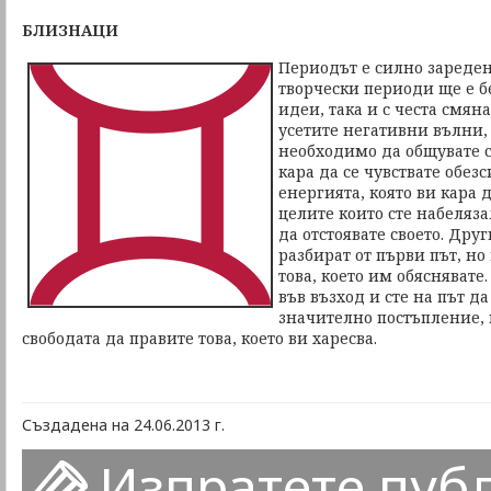
БЛИЗНАЦИ
Периодът е силно зареден
творчески периоди ще е бе
идеи, така и с честа смян
усетите негативни вълни,
необходимо да общувате с
кара да се чувствате обез
енергията, която ви кара 
целите които сте набеляза
да отстоявате своето. Дру
разбират от първи път, но
това, което им обяснявате
във възход и сте на път д
значително постъпление, 
свободата да правите това, което ви харесва.
Създадена на 24.06.2013 г.
Изпратете пуб