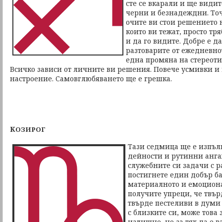
сте се вкарали и ще видит
черни и безнадеждни. Точ
очите ви стои решението 
които ви тежат, просто тр
и да го видите. Добре е да
разтоварите от ежедневно
една промяна на стереоти
Всичко зависи от личните ви решения. Повече усмивки и
настроение. Самовглюбяването ще е грешка.
К
ОЗИРОГ
Тази седмица ще е изпъл
дейности и рутинни анг
служебните си задачи с р
постигнете един добър б
материалното и емоцион
получите упреци, че твър
твърде пестеливи в думи 
с близките си, може това 
излишно, но за тях да е в