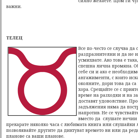
силно желаете. Щом ги чу
важни.
ТЕЛЕЦ
Все по-често се случва да
раздразнителни и да не н
усмихвате. Ако това е така
спешна лична промяна. О
себе си и ако е необходим
ангажименти, с които иск
околните, дори това да с
хора. Срещайте се с прият
време на разходки и на з
доставят удоволствие. Пр
задължения няма да постр
напротив. Не се чувствайт
вместо да слушате нечии 
прекарате няколко часа с любимата книга или слушайки 
позволявайте другите да диктуват времето ви или да ред
планове са ваши планове.