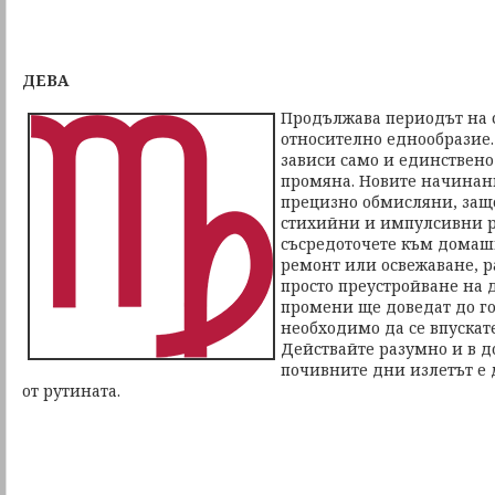
ДЕВА
Продължава периодът на 
относително еднообразие.
зависи само и единствено 
промяна. Новите начинани
прецизно обмисляни, защо
стихийни и импулсивни р
съсредоточете към домаш
ремонт или освежаване, р
просто преустройване на 
промени ще доведат до го
необходимо да се впускат
Действайте разумно и в д
почивните дни излетът е 
от рутината.