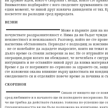
ви хрумне идея, която е свързана с неща, които сте прави
Внимателно подбирайте с кого споделяте хрумванията си, 
един момент, че някой друг извлича дивиденти от тях. 
посветете на разходки сред природата.
ВЕЗНИ
Може в първите дни на но
почувствате раздразнителност е. Няма да ви бъдат чужди
неизвестност и неизказаност. Разговор, който не сте пров
нагнетява обстановката. Периодът е подходящ за изясняв
- не се колебайте да зададете въпросите, които ви тежат и
дълго време са стояли затворени за вас. Не се втурвайте 
операции,дори когато ви обеждават, че печелбата е сигур
интуицията и не оставяйте някой друг да взима материа
Време е да се погрижите по-сериозно за здравето си, защ
сте изложени оказва влияние върху цялостната ви кондиц
ежедневието си и отделяйте повече време за почивка и съ
СКОРПИОН
Сякаш от нищото ще се появ
сред любимите и в началото ще ги погледнете несериозно. Ко
че ще трябва да действате гъвкаво, толкова по-успешно ще с
Организираността ви ще бъде подложена на изпитание, както