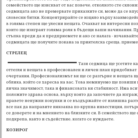
семейството ще изискват от вас повече, отколкото сте склонн
седмицата ако не премервате приказките си, може да се впу
словесни битки. Концентрирайте се изцяло върху взаимодейст
в голяма степен ще улесни нещата. Очакват ви интересни поз
които ще изиграят голяма роля в бъдещи ваши начинания. П
стъпка преди да я предприемете и ако се налага - изчаквайте
седмицата ще получите покана за приятелска среща, приеме
СТРЕЛЕЦ
Тази седмица ще усетите к
оттегля и нещата в професионален и личен план придобива
очертания. Професионализмът ви ще се разгърне и нещата щ
облика, който се харесва на вас. Това неминуемо ще повиши 
лична значимост, така и финансовата ви стабилност. Има вс
положите здрава основа, върху която да започнете да изграж
правете ненужни покупки и се въздържайте от излишна разт
все пак да направите някоаква по-крупна инвестиция, потър
се доверете и на мнението на близките си. В семейството ще
подкрепа, както и съдействие, когато се нуждаете.
КОЗИРОГ