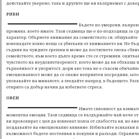
действайте уверено, така и другите ще ви възприемат с дове
РИБИ
Бъдете по-умерени, въпрек
промяна, което имате. Тази седмица ще е по-подходяща за с
характер. Обърнете внимание на семейството си, общувайте с
изненадате колко неща са убягвали от вниманието ви. Не бъ
съдник на чуждите грешки и може да постигнете онова сближ
семейството, към което дълго време сте се стремили. опитвай
чувството на неудовлетвореност, което може да ви обхваща 
търпеливост и упоритост, дори ако това не е съвсем обичайно
емоционалност може да се окаже неприятен посредник, зато
уповавайте на миналото, а гледайте напред, в бъдещето. Раз
открито са добър начин да избегнете стреса.
ОВЕН
Имате склонност да взимат
моментна емоция. Тази седмица се въздържайте най-вече от 
ви провокират с цел да извлекат полза от слабостта ви, но ви
поддавайте на емоционално влияние. Избягвайте всякакви 
възможност бъдете пестеливи в покупки и разходи. Огранич