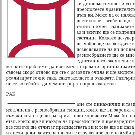
си дипломатичност и усет
преодолеете дразнителите
пътя ви. Може да се налож
пестеливост, особено що с
тайни и идеи - направете 
аз и всичко ще се подреди
светлина. Колкото по-увер
по-добре ще изглеждате в
позволявайте да ви подце
разнообразието ще са мно
еднотипното ежедневие в
малките проблеми да изглеждат огромни. организирайте с
съвсем скоро отново ще сте с розовите очила и ще видите,
реализират точно така, както желаете и очаквате. Разгър
не се колебайте да демонстрирате превъзходство.
РАК
Вие сте динамични и таз
изпълнена с разнообразни емоции, които ще ви заредят 
към живота и ще ви разкрият нови хоризонти.Може би на
етап, който ще ви накара да преосмислите и пренаредит
все повече ще отчитат предимствата ви и това ще ви дава 
и онези цели, които на някои се струват прекалено амбиц