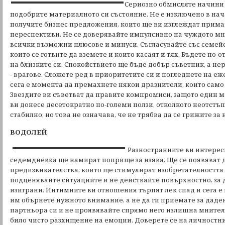
Сериозно обмисляте начини 
подобрите материалното си състояние. Не е изключено в нач
получите бизнес предложения, които ще ви изглеждат прима
переспективи. Не се доверявайте импулсивно на чуждото мн
всички възможни плюсове и минуси. Съгласувайте със семей
които се готвите да вземете и които касаят и тях. Бъдете по
на близките си. Спокойствието ще бъде добър съветник, а не
- врагове. Сложете ред в приоритетите си и погледнете на еж
сега е момента да премахнете някои дразнители, които само 
Звездите ви съветват да правите компромиси, защото един
ви донесе десетократно по-големи ползи, отколкото неотстъп
стабилно, но това не означава, че не трябва да се грижите за 
ВОДОЛЕЙ
Разностранните ви интерес
седемдневка ще намират поприще за изява. Ще се появяват
предизвикателства, които ще стимулират изобретателността в
подценявайте ситуациите и не действайте повърхностно, за д
изиграни. Интимните ви отношения търпят лек спад и сега 
им обърнете нужното внимание, а не да ги приемате за даден
партньора си и не проявявайте спрямо него излишна мнителн
било чисто разхищение на емоции. Доверете се на личностни