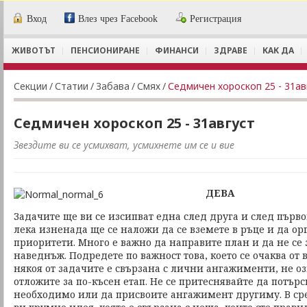
Вход
Влез чрез Facebook
Регистрация
ЖИВОТЪТ
ПЕНСИОНИРАНЕ
ФИНАНСИ
ЗДРАВЕ
КАК ДА
Секции
/
Статии
/
Забава
/
Смях
/
Седмичен хороскоп 25 - 31ав
Седмичен хороскоп 25 - 31август
Звездите ви се усмихват, усмихнете им се и вие
ДЕВА
Задачите ще ви се изсипват една след друга и след пър
лека изненада ще се наложи да се вземете в ръце и да ор
приоритети. Много е важно да направите план и да не се 
наведнъж. Подредете по важност това, което се очаква от в
някоя от задачите е свързана с лични ангажименти, не оз
отложите за по-късен етап. Не се притеснявайте да потър
необходимо или да присвоите ангажимент другиму. В ср