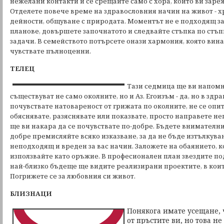
нежелани контакти и се срещайте само с хора, които ви зар
Отделете повече време на здравословния начин на живот - х
дейности, общуване с природата. Моментът не е подходящ з
планове, довършете започнатото и следвайте стъпка по стъп
задачи. В семейството потърсете онази хармония, която винаг
чувствате пълноценни.
ТЕЛЕЦ
Тази седмица ще ви напомни
съществуват не само околните, но и Аз. Егоизъм - да, но в здр
почувствате натовареност от грижата по околните, не се опит
обяснявате, разяснявате или показвате, просто направете нещ
ще ви накара да се почувствате по-добре. Бъдете внимателн
добре премисляйте всяко изказване, за да не бъде изтълкува
неподходящ и вреден за вас начин. Заложете на обаянието, к
използвайте като оръжие. В професионален план звездите п
най-близко бъдеще ще видите реализирани проектите, в коит
Погрижете се за любовния си живот.
БЛИЗНАЦИ
Понякога имате усещане, 
от пръстите ви, но това не