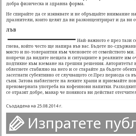
добра физическа и здравна форма.
Не спирайте да се изявявате и не обръщайте внимание н
дразнители, които целят да ви разконцентрират и да ви от
ЛЪВ
Най-важното е през тази 
гнева, който често ще напира във вас. Бъдете по-сдържан
място и по-толерантни към членовете от семейството ми
попречи да видите нещата и ситуациите в реалните им о
подтикне към вземане на грешни решения. Авторитетът ви
облегнете стабилно на него и се старайте да бъдете обект
засегнати субективно от случващото се.През периода са 
съня. Затова наблегнете на леките храни и приемайте пов
прекомерната употреба на кофеинови напитки. Разходкит
се отразят добре, макар че понякога ви действат отегчите
Създадена на 25.08.2014 г.
Изпратете пуб