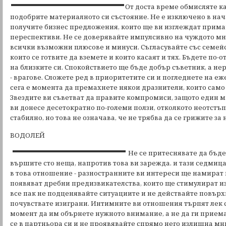
От доста време обмисляте ка
подобрите материалното си състояние. Не е изключено в нач
получите бизнес предложения, които ще ви изглеждат прима
переспективи. Не се доверявайте импулсивно на чуждото мн
всички възможни плюсове и минуси. Съгласувайте със семей
които се готвите да вземете и които касаят и тях. Бъдете по
на близките си. Спокойствието ще бъде добър съветник, а не
- врагове. Сложете ред в приоритетите си и погледнете на еж
сега е момента да премахнете някои дразнители, които само 
Звездите ви съветват да правите компромиси, защото един
ви донесе десетократно по-големи ползи, отколкото неотстъп
стабилно, но това не означава, че не трябва да се грижите за 
ВОДОЛЕЙ
Не се притеснявате да бъде
вършите сто неща, напротив това ви зарежда. и тази седмиц
в това отношение - разностранните ви интереси ще намират 
появяват дребни предизвикателства, които ще стимулират из
все пак не подценявайте ситуациите и не действайте повърхн
почувствате изиграни. Интимните ви отношения търпят лек 
момент да им обърнете нужното внимание, а не да ги приема
се в партньора си и не проявявайте спрямо него излишна мн