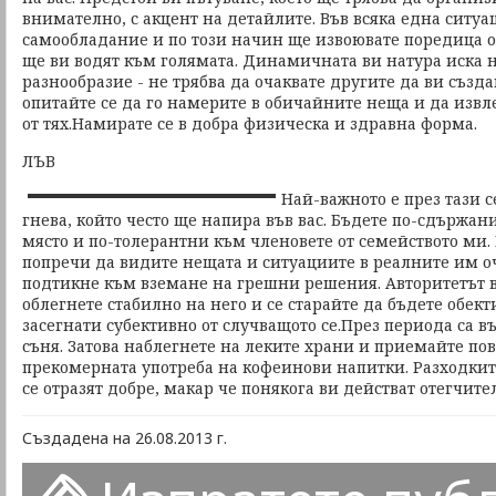
внимателно, с акцент на детайлите. Във всяка една ситуа
самообладание и по този начин ще извоювате поредица о
ще ви водят към голямата. Динамичната ви натура иска 
разнообразие - не трябва да очаквате другите да ви създа
опитайте се да го намерите в обичайните неща и да изв
от тях.Намирате се в добра физическа и здравна форма.
ЛЪВ
Най-важното е през тази 
гнева, който често ще напира във вас. Бъдете по-сдържан
място и по-толерантни към членовете от семейството ми
попречи да видите нещата и ситуациите в реалните им о
подтикне към вземане на грешни решения. Авторитетът ви
облегнете стабилно на него и се старайте да бъдете обект
засегнати субективно от случващото се.През периода са 
съня. Затова наблегнете на леките храни и приемайте пов
прекомерната употреба на кофеинови напитки. Разходкит
се отразят добре, макар че понякога ви действат отегчите
Създадена на 26.08.2013 г.