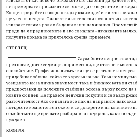
изискват от вас повече, отколкото сте склонни да дадете и в
не премервате приказките си, може да се впуснете в нежера
Концентрирайте се изцяло върху взаимодействието с останали
ще улесни нещата. Очакват ви интересни познанства с интер
изиграят голяма роля в бъдещи ваши начинания. Премисляйт
преди да я предприемете и ако се налага - изчаквайте малко
получите покана за приятелска среща, приемете.
СТРЕЛЕЦ
Служебните неприятности, 
през последните седмици, дори месеци, ще отстъпят място н
спокойствие. Професионализмът ви ще се разгърне и нещата 
придобиват облика, който се харесва на вас. Това неминуем
усещането ви за лична значимост, така и финансовата ви ста
предпоставки да положите стабилна основа, върху която да 
новите си идеи. Не правете ненужни покупки и се въздържа
разточителност.Ако се налага все пак да направите някоаква
потърсете компетентен съвет и се доверете и на мнението на
семейството ще срещате разбиране и подкрепа, както и съдей
нуждаете.
КОЗИРОГ