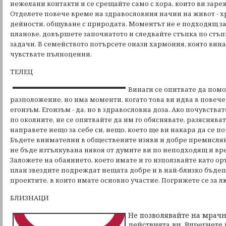
нежелани контакти и се срещайте само с хора, които ви зар
Отделете повече време на здравословния начин на живот - х
дейности, общуване с природата. Моментът не е подходящ з
планове, довършете започнатото и следвайте стъпка по стъп
задачи. В семейството потърсете онази хармония, която винаг
чувствате пълноценни.
ТЕЛЕЦ
Винаги се опитвате да помо
разположение, но има моменти, когато това ви идва в повече 
егоизъм. Егоизъм - да, но в здравословна доза. Ако почувства
по околните, не се опитвайте да им го обяснявате, разясняват
направете нещо за себе си, нещо, което ще ви накара да се п
Бъдете внимателни в обществените изяви и добре премисляйт
не бъде изтълкувана някоя от думите ви по неподходящ и вре
Заложете на обаянието, което имате и го използвайте като о
план звездите подреждат нещата добре и в най-близко бъде
проектите, в които имате основно участие. Погрижете се за л
БЛИЗНАЦИ
Не позволявайте на мрач
действията ви. Впрегнете 