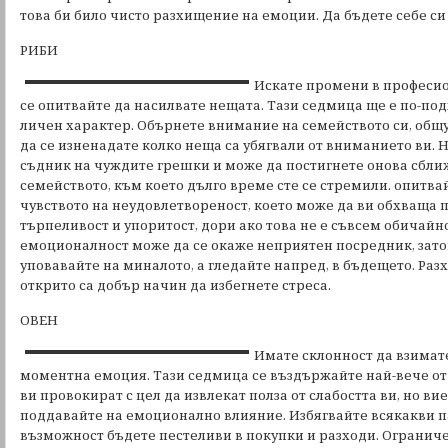
това би било чисто разхищение на емоции. Да бъдете себе си
РИБИ
Искате промени в професио
се опитвайте да насилвате нещата. Тази седмица ще е по-под
личен характер. Обърнете внимание на семейството си, общу
да се изненадате колко неща са убягвали от вниманието ви. 
съдник на чуждите грешки и може да постигнете онова сближ
семейството, към което дълго време сте се стремили. опитвай
чувството на неудовлетвореност, което може да ви обхваща 
търпеливост и упоритост, дори ако това не е съвсем обичайно
емоционалност може да се окаже неприятен посредник, зато
уповавайте на миналото, а гледайте напред, в бъдещето. Раз
открито са добър начин да избегнете стреса.
ОВЕН
Имате склонност да взимат
моментна емоция. Тази седмица се въздържайте най-вече от 
ви провокират с цел да извлекат полза от слабостта ви, но ви
поддавайте на емоционално влияние. Избягвайте всякакви 
възможност бъдете пестеливи в покупки и разходи. Огранич