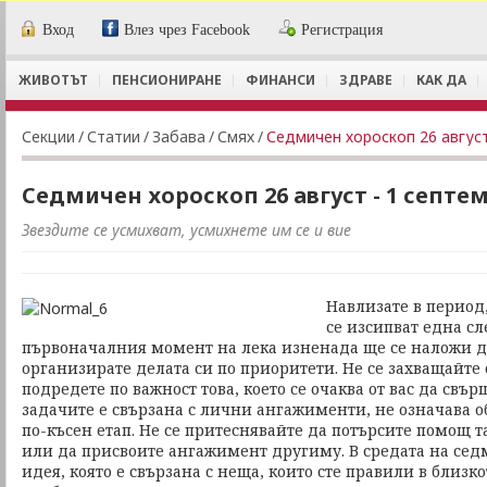
Вход
Влез чрез Facebook
Регистрация
ЖИВОТЪТ
ПЕНСИОНИРАНЕ
ФИНАНСИ
ЗДРАВЕ
КАК ДА
Секции
/
Статии
/
Забава
/
Смях
/
Седмичен хороскоп 26 август
Седмичен хороскоп 26 август - 1 септе
Звездите се усмихват, усмихнете им се и вие
Навлизате в период,
се изсипват една сл
първоначалния момент на лека изненада ще се наложи да
организирате делата си по приоритети. Не се захващайте 
подредете по важност това, което се очаква от вас да свърш
задачите е свързана с лични ангажименти, не означава об
по-късен етап. Не се притеснявайте да потърсите помощ 
или да присвоите ангажимент другиму. В средата на се
идея, която е свързана с неща, които сте правили в близ