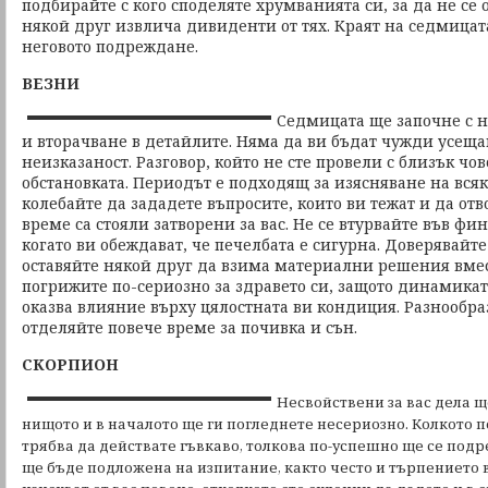
подбирайте с кого споделяте хрумванията си, за да не се
някой друг извлича дивиденти от тях. Краят на седмицат
неговото подреждане.
ВЕЗНИ
Седмицата ще започне с 
и вторачване в детайлите. Няма да ви бъдат чужди усеща
неизказаност. Разговор, който не сте провели с близък чо
обстановката. Периодът е подходящ за изясняване на всяк
колебайте да зададете въпросите, които ви тежат и да отв
време са стояли затворени за вас. Не се втурвайте във ф
когато ви обеждават, че печелбата е сигурна. Доверявайте
оставяйте някой друг да взима материални решения вмест
погрижите по-сериозно за здравето си, защото динамикат
оказва влияние върху цялостната ви кондиция. Разнообра
отделяйте повече време за почивка и сън.
СКОРПИОН
Несвойствени за вас дела щ
нищото и в началото ще ги погледнете несериозно. Колкото п
трябва да действате гъвкаво, толкова по-успешно ще се подр
ще бъде подложена на изпитание, както често и търпението 