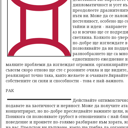
дипломатичност и усет къ
преодолеете дразнителите
пътя ви. Може да се налож
пестеливост, особено що с
тайни и идеи - направете 
аз и всичко ще се подреди
светлина. Колкото по-увер
по-добре ще изглеждате в
позволявайте да ви подце
разнообразието ще са мно
еднотипното ежедневие в
малките проблеми да изглеждат огромни. организирайте с
съвсем скоро отново ще сте с розовите очила и ще видите,
реализират точно така, както желаете и очаквате.Вярвайте 
собствените си сили и способности - това е най-важното.
РАК
Действайте оптимистично 
подавате на хаотичност и нервност. Може да получите ата
концентрират, но по-добре преследвайте важните цели, ко
Понякога си позволявате грубост в отношенията с най-бли
поведение и проявете по-голямо разбиране към хората, к
на вас. Предстои ви пътуване, което ще трябва да организ