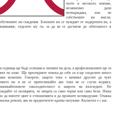
чуете и неговото мнение,
независимо дали
потвърждава, или не
собствените ви мисли.
обствените ви съждения. Близките ви се нуждаят от подкрепата ви, а
нимание, отделете му ги, за да не се достигне до обтегнатост в
и седмица ще бъде успешна в личните ви дела, а професионалните ще си
вят по план. Ще преоткриете човека до себе си и ще споделите много
бави моменти. Говорете, защото това е начинът другите да чуят
ението ви и не се притеснявайте ако това не се случи веднага.
оявявайтеповече снизходителност и широта на възгледите. Не
ождайте от позицията, че нещата са само черни или само бели. Няма
о да внесете цвят в отношенията и да проявите великодушие. Очаква
малък ремонт, ако не предпочетете кратко пътуване. Късметът е с вас.