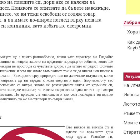
чко на плещите си, дори ако се наложи да
дост. Понякога се опитвате да бъдете навсякъде,
нето, че ви тежи освободи от голям товар.
т, а да имате по-широк поглед върху нещата.
Избра
 си кондиция, като избягвате екстремни
Хорат
Как д
Клуб 
мицата ще е много разнообразна, точно като характера ви. Гледайте
итивно на нещата, защото ви предстоят поредица от събития, които ще
накарат не просто да се чувствате добре, а да летите от радост. Обичате
ключения и сега ще имате възможност точно те да внесат нов нюанс в
ота ви . Разходките сред природата или по-далечните пътувания, които
Актуал
направите ще ви заредят с нова енергия и идеи. Творческото у вас
На Игн
рекъснато се вихри, затова не разхищавайте никоя от хрумките си,
ото звездите показват, че съвсем скоро всяка една от тях ще намери
Илонка
лизация. По принцип сте оптимисти и ако сега погледнете на всичко
имистично, то же ви отговори по същия начин.
Лютото
Етикет
К
Моите 
Във вихъра на вихъра сте и
Старат
идеите ви връхлитат една
след друга. Развийте ги,