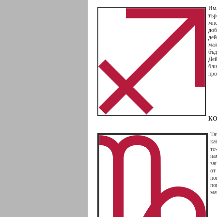
Има
тър
мне
доб
дей
мал
бъд
Дей
бли
про
О
К
Та
ка
те
на
за
от
по
по
ма