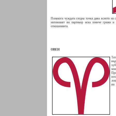
Понякога чуждата гледна точка дава яснота на с
интимният ви партньор иска повече грижи и в
отношенията.
ОВЕН
Таз
вър
ху
мн
Пр
изх
лош
ви 