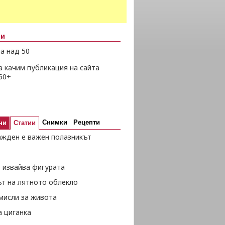
ни
а над 50
а качим публикация на сайта
50+
Снимки
Рецепти
ни
Статии
ажден е важен полазникът
 извайва фигурата
ът на лятното облекло
мисли за живота
а циганка