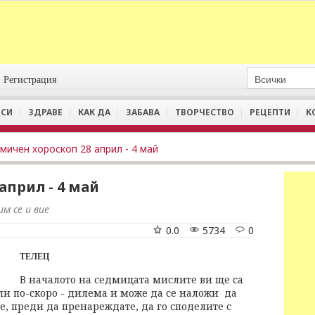
Регистрация
СИ
ЗДРАВЕ
КАК ДА
ЗАБАВА
ТВОРЧЕСТВО
РЕЦЕПТИ
К
мичен хороскоп 28 април - 4 май
април - 4 май
м се и вие
0.0
5734
0
ТЕЛЕЦ
В началото на седмицата мислите ви ще са
и по-скоро - дилема и може да се наложи да
е, преди да пренареждате, да го споделите с