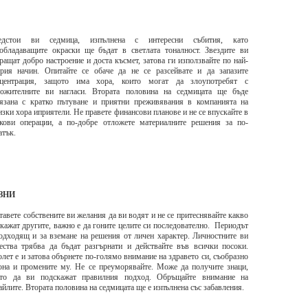
едстои ви седмица, изпълнена с интересни събития, като
обладаващите окраски ще бъдат в светлата тоналност. Звездите ви
ращат добро настроение и доста късмет, затова ги използвайте по най-
рия начин. Опитайте се обаче да не се разсейвате и да запазите
нцентрация, защото има хора, които могат да злоупотребят с
ложителните ви нагласи. Втората половина на седмицата ще бъде
язана с кратко пътуване и приятни преживявания в компанията на
зки хора иприятели. Не правете финансови планове и не се впускайте в
кови операции, а по-добре отложете материалните решения за по-
атък.
ЗНИ
авете собствените ви желания да ви водят и не се притеснявайте какво
кажат другите, важно е да гоните целите си последователно. Периодът
одходящ и за вземане на решения от личен характер. Личностните ви
ества трябва да бъдат разгърнати и действайте във всички посоки.
лет е и затова обърнете по-голямо внимание на здравето си, съобразно
она и промените му. Не се преуморявайте. Може да получите знаци,
ито да ви подскажат правилния подход. Обръщайте внимание на
айлите. Втората половина на седмицата ще е изпълнена със забавления.