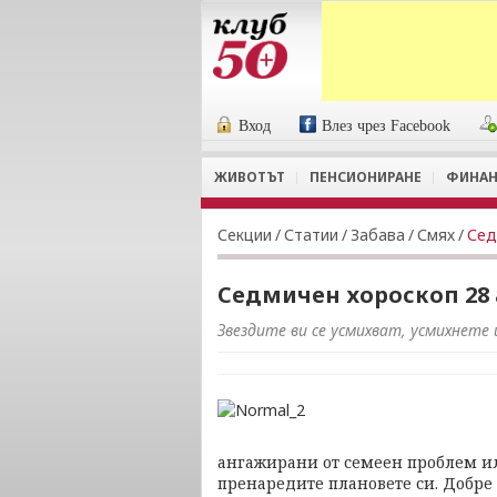
Вход
Влез чрез Facebook
ЖИВОТЪТ
ПЕНСИОНИРАНЕ
ФИНАН
Секции
/
Статии
/
Забава
/
Смях
/
Сед
Седмичен хороскоп 28 
Звездите ви се усмихват, усмихнете и
ангажирани от семеен проблем ил
пренаредите плановете си. Добре 