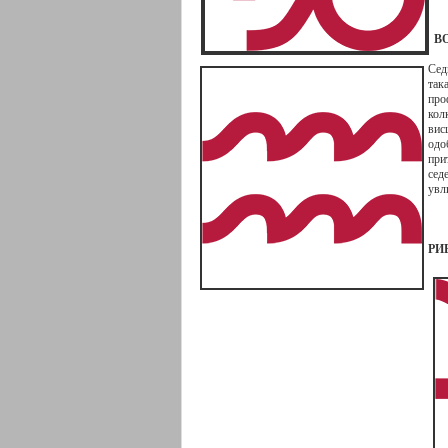
В
Сед
так
про
кол
вис
одо
при
сед
увл
РИ