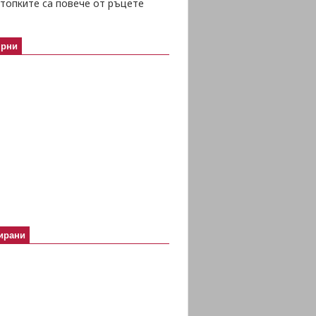
топките са повече от ръцете
ярни
ирани