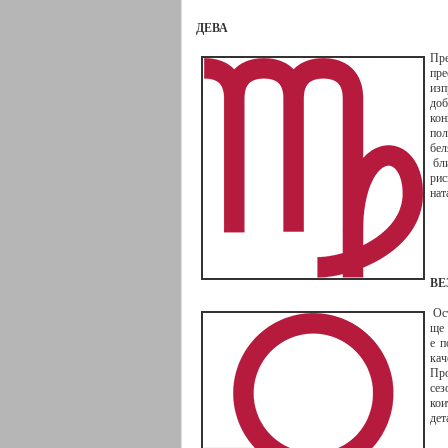
ДЕВА
Пр
пре
изп
доб
ко
по
бел
бли
рис
нат
ВЕ
Ост
ще 
е п
кач
Про
сез
ко
дет