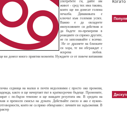
Когато 
употребете ги, дайте им
живот - сред тях има такива,
които ще ви донесат голяма
печалба. Динамиката е
ключът към големия успех.
Попул
Важно е да овладеете
импулсивните си действия и
да бъдете по-премерени в
реакциите си спрямо другите,
не ги запознавайте с всичко.
Не се дразнете на близките
си хора, те ви обграждат с
искрена любов.
ще ви донесе много приятни моменти. Нуждаете се от повече витамини
очва седмица на малки и почти недоловими с просто око промени,
адежда, както и ще начертаят път в краткосрочно бъдеще. Промените,
Дискут
зират с по-бързи темпове и ще виждате резултата им. В средата на
екия и преносен смисъл на думата. Действайте смело и ако е нужно-
отговорности, които не са пряко обвързани с личните ви задължения. В
арактер