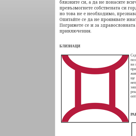
близките си, а да не понасяте вси
превъзмогнете собствената си гор
но това не е необходимо, презнава
Опитайте се да не проявявате ина
Погрижете се и за здравословната
приключения.
БЛИЗНАЦИ
Сед
поз
ви 
при
жив
ще 
неп
защ
реа
опт
РА