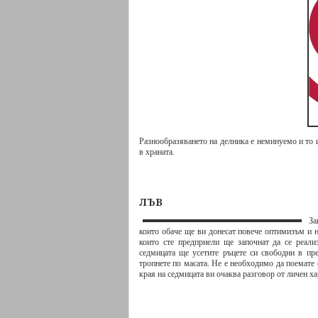
Разнообразяването на делника е неминуемо и то 
в храната.
ЛЪВ
Зап
които обаче ще ви донесат повече оптимизъм и н
които сте предприели ще започнат да се реали
седмицата ще усетите ръцете си свободни в пр
тропнете по масата. Не е необходимо да поемате 
края на седмицата ви очаква разговор от личен х