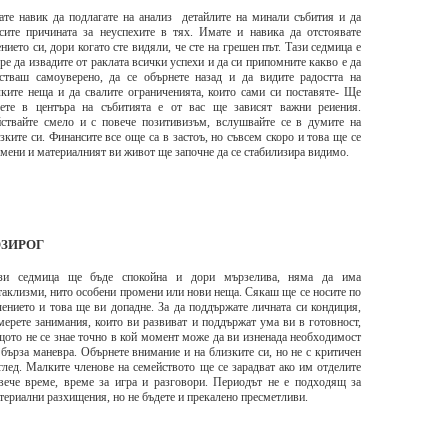
те навик да подлагате на анализ детайлите на минали събития и да
сите причината за неуспехите в тях. Имате и навика да отстоявате
нието си, дори когато сте видяли, че сте на грешен път. Тази седмица е
ре да извадите от раклата всички успехи и да си припомните какво е да
стваш самоуверено, да се обърнете назад и да видите радостта на
ките неща и да свалите ограниченията, които сами си поставяте- Ще
ете в центъра на събитията е от вас ще зависят важни реиения.
ствайте смело и с повече позитивизъм, вслушвайте се в думите на
зките си. Финансите все още са в застоъ, но съвсем скоро и това ще се
мени и материалният ви живот ще започне да се стабилизира видимо.
ЗИРОГ
зи седмица ще бъде спокойна и дори мързелива, няма да има
таклизми, нито особени промени или нови неща. Сякаш ще се носите по
чението и това ще ви допадне. За да поддържате личната си кондиция,
мерете занимания, които ви развиват и поддържат ума ви в готовност,
щото не се знае точно в кой момент може да ви изненада необходимост
 бърза маневра. Обърнете внимание и на близките си, но не с критичен
глед. Малките членове на семейството ще се зарадват ако им отделите
вече време, време за игра и разговори. Периодът не е подходящ за
териални разхищения, но не бъдете и прекалено пресметливи.