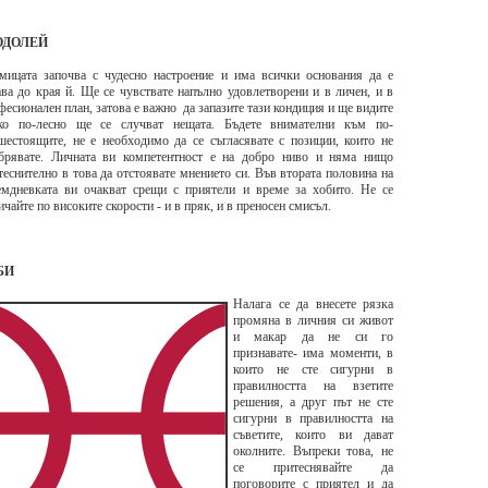
ОДОЛЕЙ
мицата започва с чудесно настроение и има всички основания да е
ава до края й. Ще се чувствате напълно удовлетворени и в личен, и в
фесионален план, затова е важно да запазите тази кондиция и ще видите
ко по-лесно ще се случват нещата. Бъдете внимателни към по-
шестоящите, не е необходимо да се съгласявате с позиции, които не
брявате. Личната ви компетентност е на добро ниво и няма нищо
теснително в това да отстоявате мнението си. Във втората половина на
емдневката ви очакват срещи с приятели и време за хобито. Не се
ичайте по високите скорости - и в пряк, и в преносен смисъл.
БИ
Налага се да внесете рязка
промяна в личния си живот
и макар да не си го
признавате- има моменти, в
които не сте сигурни в
правилността на взетите
решения, а друг път не сте
сигурни в правилността на
съветите, които ви дават
околните. Въпреки това, не
се притеснявайте да
поговорите с приятел и да