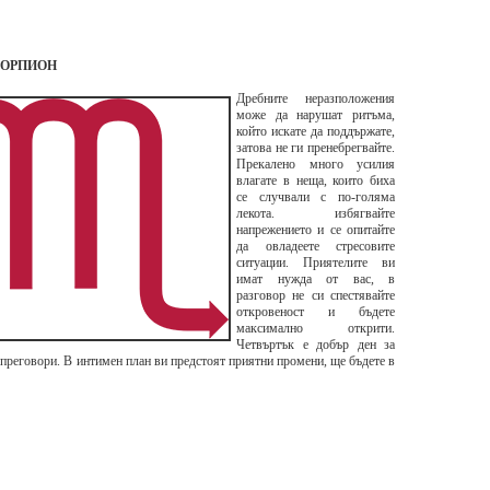
ОРПИОН
Дребните неразположения
може да нарушат ритъма,
който искате да поддържате,
затова не ги пренебрегвайте.
Прекалено много усилия
влагате в неща, които биха
се случвали с по-голяма
лекота. избягвайте
напрежението и се опитайте
да овладеете стресовите
ситуации. Приятелите ви
имат нужда от вас, в
разговор не си спестявайте
откровеност и бъдете
максимално открити.
Четвъртък е добър ден за
реговори. В интимен план ви предстоят приятни промени, ще бъдете в