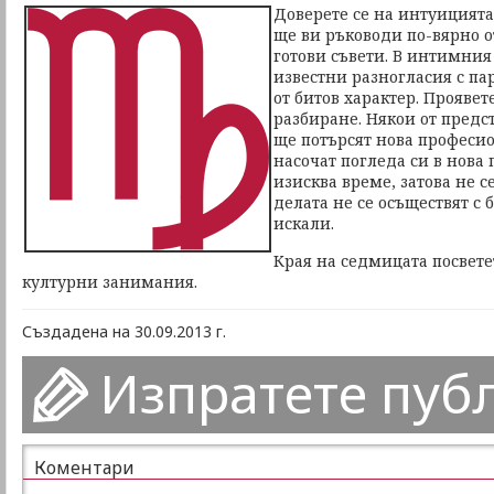
Доверете се на интуицията
ще ви ръководи по-вярно о
готови съвети. В интимния
известни разногласия с па
от битов характер. Проявет
разбиране. Някои от предс
ще потърсят нова професи
насочат погледа си в нова
изисква време, затова не с
делата не се осъществят с 
искали.
Края на седмицата посветет
културни занимания.
Създадена на 30.09.2013 г.
Изпратете пуб
Коментари