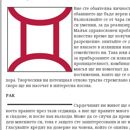
Вие сте обаятелна личнос
обаянието ще бъде верен 
Възползвайте се от чара с
си умения, за да реализир
Малък здравословен пробл
известно време ще получ
разрешение. опитайте се 
не влизате в излишни кон
семейството ви. Така или
за прибързаните си изказ
проницателност, комбинат
мисъл ще ви помогнат да 
постижения, които ще се 
хора. Творческия ви потенциал отново тръгва стремглаво
скоро ще ви насочат в интересна посока.
РАК
Сърдечният ви живот ще е
което правите през тази седмица. а вие ще правите мног
и спадове, и после пак възходи. Може да се случи да про
ден мнението си, това е защото сте заинтересовани и не и
Гласувайте кредит на доверие на човека, който се опитва