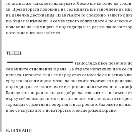
точна натам, накъдето планувате. Лесно ще ви бъде да убеди
си. През втората половина на седмицата ще започнете да мис
на далечна дестинация. Планувайте го спокойно, защото фин
ще бъдат запълнени. В семейството общуването е по-злесно от
половина на седмицата е подходяща и за разгръщане на тво
потенциал. използвайте го.
ТЕЛЕЦ
Напоследък все повече и по
семейните отношения и дела. Не бъдете негативни и не се 
нещата. Оставете ги да се наредят от самосебе си и всичко 
средата на седмицата може да получите търговско предложе
подходящ да се занимавате с търговия или със сходни в про
Банковите операции също е добре да отложите за по-късен ет
върху себеопознаването и позитивното мислене, като се срещ
зареждат с позитивна енергия и настроение. Заложете на из
и не се впускайте в новаторство и експериментиране.
БЛИЗНАЦИ