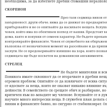
необходима, за да избегнете дребни стомашни неразпол
СКОРПИОН
През тази седмица някои от
завършеност, други обаче, няма да се движат по предварите
прибързвайте и не се опитвайте да насилвате нещата. Вслуша
човек, който има по-обективен поглед от вашия. Предстоят 
дома, както и покупки от семеен характер. Не бъдете прека
контролирайте финансите. Човек от служебното ви обкръжени
възползва от незначителен момент на разсейване и да прип
заслуги. Не се предоверявайте излишно на хора, които познав
седмицата ще бъде посветен на домакински ангажименти.
СТРЕЛЕЦ
Не бъдете мнителни и вси
Понякога имате склонност да се вторачвате в дребни нещ
огромен проблем. Опитайте се да извличате от всяка ситу
се ядосвате за неща, които не оказват никакво влияние в
дейности. В семейството си срещате обич и разбиране, но
критичен към по-младите му членове. Вслушайте се в ду
научите много интересни неща. В служебен план делата 
линия и финансите бавно, но сигурно се стабилизират. Он