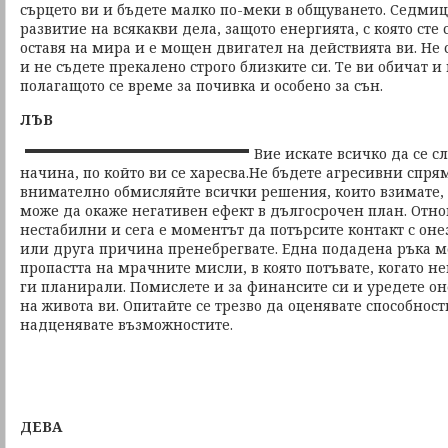
сърцето ви и бъдете малко по-меки в общуването. Седмиц
развитие на всякакви дела, защото енергията, с която сте
оставя на мира и е мощен двигател на действията ви. Не 
и не съдете прекалено строго близките си. Те ви обичат и
полагащото се време за почивка и особено за сън.
ЛЪВ
Вие искате всичко да се с
начина, по който ви се харесва.Не бъдете агресивни спря
внимателно обмисляйте всички решения, които взимате,
може да окаже негативен ефект в дългосрочен план. Отно
нестабилни и сега е моментът да потърсите контакт с онез
или друга причина пренебрегвате. Една подадена ръка м
пропастта на мрачните мисли, в която потъвате, когато нещ
ги планирали. Помислете и за финансите си и уредете оне
на живота ви. Опитайте се трезво да оценявате способност
надценявате възможностите.
ДЕВА