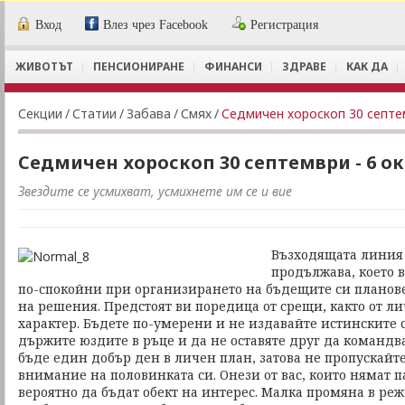
Вход
Влез чрез Facebook
Регистрация
ЖИВОТЪТ
ПЕНСИОНИРАНЕ
ФИНАНСИ
ЗДРАВЕ
КАК ДА
Секции
/
Статии
/
Забава
/
Смях
/
Седмичен хороскоп 30 септе
Седмичен хороскоп 30 септември - 6 о
Звездите се усмихват, усмихнете им се и вие
Възходящата линия 
продължава, което в
по-спокойни при организирането на бъдещите си планове
на решения. Предстоят ви поредица от срещи, както от ли
характер. Бъдете по-умерени и не издавайте истинските 
държите юздите в ръце и да не оставяте друг да командв
бъде един добър ден в личен план, затова не пропускайт
внимание на половинката си. Онези от вас, които нямат п
вероятно да бъдат обект на интерес. Малка промяна в ре