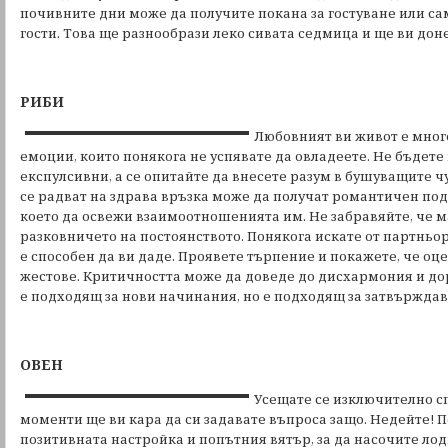
почивните дни може да получите покана за гостуване или са
гости. Това ще разнообрази леко сивата седмица и ще ви до
РИБИ
Любовният ви живот е мног
емоции, които понякога не успявате да овладеете. Не бъдет
експулсивни, а се опитайте да внесете разум в бушуващите чув
се радват на здрава връзка може да получат романтичен под
което да освежи взаимоотношенията им. Не забравяйте, че м
разковничето на постоянството. Понякога искате от партньор
е способен да ви даде. Проявете търпение и покажете, че оц
жестове. Критичността може да доведе до дисхармония и до
е подходящ за нови начинания, но е подходящ за затвърждав
ОВЕН
Усещате се изключително с
моменти ще ви кара да си задавате въпроса защо. Недейте! 
позитивната настройка и попътния вятър, за да насочите ло