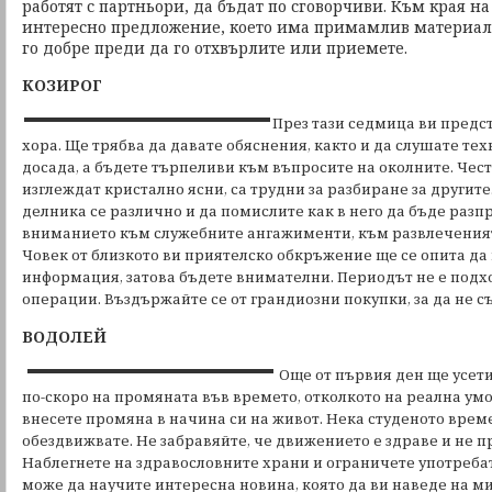
работят с партньори, да бъдат по сговорчиви. Към края н
интересно предложение, което има примамлив материал
го добре преди да го отхвърлите или приемете.
КОЗИРОГ
През тази седмица ви предст
хора. Ще трябва да давате обяснения, както и да слушате те
досада, а бъдете търпеливи към въпросите на околните. Често
изглеждат кристално ясни, са трудни за разбиране за другите
делника се различно и да помислите как в него да бъде разп
вниманието към служебните ангажименти, към развлеченият
Човек от близкото ви приятелско обкръжение ще се опита да
информация, затова бъдете внимателни. Периодът не е подх
операции. Въздържайте се от грандиозни покупки, за да не с
ВОДОЛЕЙ
Още от първия ден ще усети
по-скоро на промяната във времето, отколкото на реална умор
внесете промяна в начина си на живот. Нека студеното време
обездвижвате. Не забравяйте, че движението е здраве и не п
Наблегнете на здравословните храни и ограничете употребат
може да научите интересна новина, която да ви наведе на ми