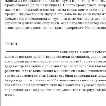
навика да се връщате на казани думи и да ги променяте.
продължавате да ги разнищвате. Просто продължете напр
назад и не отдавайте внимание на неща, които са се слу
преди.Широкоскроена натура сте, така че не се напъхвай
Седмицата е подходяща за духовни занимания, затова из
сериозни финансови операции, освен крайно необходими
онова решение, което ви изпълва с увереност. Не позволя
ТЕЛЕЦ
Седмицата, в която намвлиз
която се поставя начало. Всякакви нови начинания, нови поз
нови срещи ще имат знаково значение за вас Срещи с високо
дадат отправна точка и дори могат да дадат сериозен тласъ
развитие.Бъдете внимателни в личните си взаимоотношения
време за семейството си. Винаги сте били грижовни към дома 
нужда и да поговорите с тях. Обърнете внимание и на хранене
повишаване на защитните сили на организма. Хубавото врем
вероятност да се поддадете на вирусите, които върлуват.Из
места.