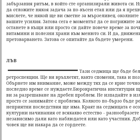
забързания ритъм, в който сте организирали живота си. 
да отложите някоя задача за по-късен етап или да я прехв
мислете, че някой ще ви сметне за мързеливец. околните
вашите усилия. Затова сега е моментът да се погрижите за 
останете в къщи или просто си дайте повече време за поч
витамини и полезни храни към менюто си. И да, движение
претоварването. Затова се опитайте да бъдете умерени.
ЛЪВ
Тази седмица ще бъде бел
ретроспекции. Ще ви връхлетят, както спомени, така и по
Обърнете им внимание, може между тях да се крие точно 
последно време се нуждаете.Бюрократична институция 
ви за разрешаване на дребен проблем. Не изпадайте в и
просто се занимайте с проблема. Колкото по-бързо бъде р
неприятни последствия ще има. Краят на седмицата е ос
културни начинания от всякакво естество - разнообразете 
независимо дали като наблюдател или като участник. До
човек ще ви накара да се гордеете.