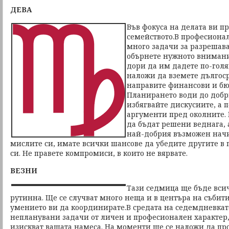
ДЕВА
Във фокуса на делата ви п
семейството.В професионал
много задачи за разрешава
обърнете нужното внимани
дори да им дадете по-голя
наложи да вземете дългос
направите финансови и бю
Планирането води до добри
избягвайте дискусиите, а п
аргументи пред околните.
да бъдат решени веднага, 
най-добрия възможен начи
мислите си, имате всички шансове да убедите другите в 
си. Не правете компромиси, в които не вярвате.
ВЕЗНИ
Тази седмица ще бъде всич
рутинна. Ще се случват много неща и в центъра на събит
умението ви да координирате.В средата на седемдневката
непланувани задачи от личен и професионален характер,
изискват вашата намеса. На моменти ще се наложи да про