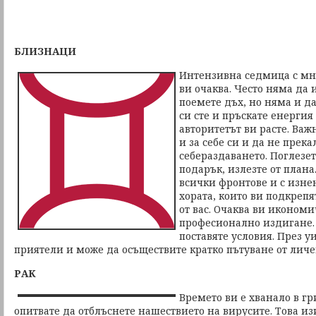
БЛИЗНАЦИ
Интензивна седмица с мн
ви очаква. Често няма да 
поемете дъх, но няма и д
си сте и пръскате енергия
авторитетът ви расте. Важ
и за себе си и да не прека
себераздаването. Поглезет
подарък, излезте от плана
всички фронтове и с изне
хората, които ви подкреп
от вас. Очаква ви икономи
професионално издигане. 
поставяте условия. През у
приятели и може да осъществите кратко пътуване от личе
РАК
Времето ви е хванало в гр
опитвате да отблъснете нашествието на вирусите. Това из