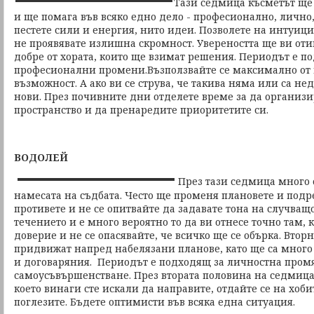
Тази седмица късметът ще
и ще помага във всяко едно дело - професионално, лично,
пестете сили и енергия, нито идеи. Позволете на интуиция
не проявявате излишна скромност. Увереността ще ви оти
добре от хората, които ще взимат решения. Периодът е п
професионални промени.Възползвайте се максимално от 
възможност. А ако ви се струва, че такива няма или са не
нови. През почивните дни отделете време за да организи
пространство и да пренаредите приоритетите си.
ВОДОЛЕЙ
През тази седмица много 
намесата на съдбата. Често ще променя плановете и подре
противете и не се опитвайте да задавате тона на случващот
течението и е много вероятно то да ви отнесе точно там, 
доверие и не се опасявайте, че всичко ще се обърка. Втор
придвижат напред набелязани планове, като ще са много
и договаряния. Периодът е подходящ за личностна пром
самоусъвършенстване. През втората половина на седмица
което винаги сте искали да направите, отдайте се на хоби
поглезите. Бъдете оптимисти във всяка една ситуация.