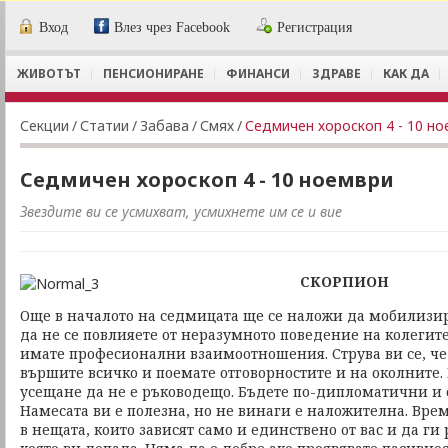
Вход
Влез чрез Facebook
Регистрация
ЖИВОТЪТ
ПЕНСИОНИРАНЕ
ФИНАНСИ
ЗДРАВЕ
КАК ДА
Секции
/
Статии
/
Забава
/
Смях
/
Седмичен хороскоп 4 - 10 н
Седмичен хороскоп 4 - 10 ноември
Звездите ви се усмихват, усмихнете им се и вие
СКОРПИОН
Още в началото на седмицата ще се наложи да мобилизира
да не се повлияете от неразумното поведение на колегите
имате професионални взаимоотношения. Струва ви се, че
вършите всичко и поемате отговорностите и на околните.
усещане да не е ръководещо. Бъдете по-дипломатични и 
Намесата ви е полезна, но не винаги е наложителна. Врем
в нещата, които зависят само и единствено от вас и да ги 