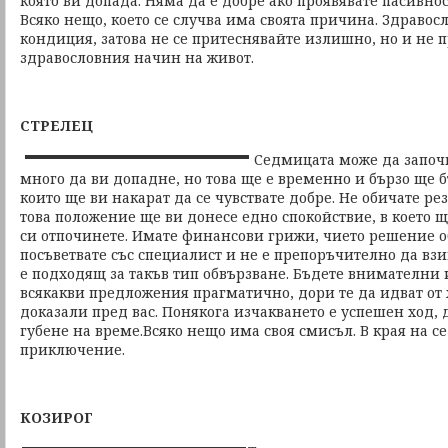
която ви допада. Няма да е добре ако проявявате пасивно
Всяко нещо, което се случва има своята причина. Здравосл
кондиция, затова не се притеснявайте излишно, но и не 
здравословния начин на живот.
СТРЕЛЕЦ
Седмицата може да започ
много да ви допадне, но това ще е временно и бързо ще 
които ще ви накарат да се чувствате добре. Не обичате ре
това положение ще ви донесе едно спокойствие, в което 
си отпочинете. Имате финансови грижи, чието решение об
посъветвате със специалист и не е препоръчително да вз
е подходящ за такъв тип обвързване. Бъдете внимателни
всякакви предложения прагматично, дори те да идват от х
доказали пред вас. Понякога изчакването е успешен ход, д
губене на време.Всяко нещо има своя смисъл. В края на с
приключение.
КОЗИРОГ