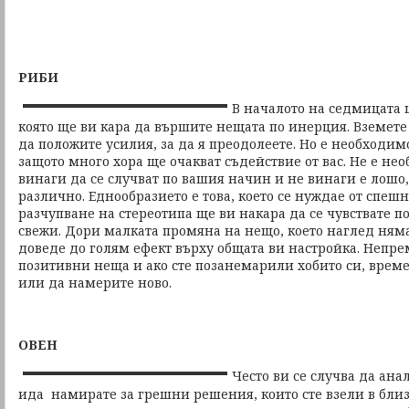
РИБИ
В началото на седмицата 
която ще ви кара да вършите нещата по инерция. Вземете 
да положите усилия, за да я преодолеете. Но е необходим
защото много хора ще очакват съдействие от вас. Не е не
винаги да се случват по вашия начин и не винаги е лошо, 
различно. Еднообразието е това, което се нуждае от спеш
разчупване на стереотипа ще ви накара да се чувствате по
свежи. Дори малката промяна на нещо, което наглед ням
доведе до голям ефект върху общата ви настройка. Непре
позитивни неща и ако сте позанемарили хобито си, време 
или да намерите ново.
ОВЕН
Често ви се случва да ан
ида намирате за грешни решения, които сте взели в бли