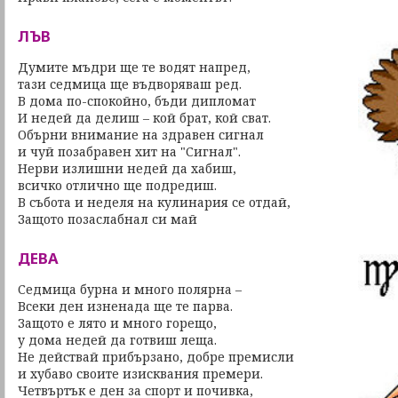
ЛЪВ
Думите мъдри ще те водят напред,
тази седмица ще въдворяваш ред.
В дома по-спокойно, бъди дипломат
И недей да делиш – кой брат, кой сват.
Обърни внимание на здравен сигнал
и чуй позабравен хит на "Сигнал".
Нерви излишни недей да хабиш,
всичко отлично ще подредиш.
В събота и неделя на кулинария се отдай,
Защото позаслабнал си май
ДЕВА
Седмица бурна и много полярна –
Всеки ден изненада ще те парва.
Защото е лято и много горещо,
у дома недей да готвиш леща.
Не действай прибързано, добре премисли
и хубаво своите изисквания премери.
Четвъртък е ден за спорт и почивка,