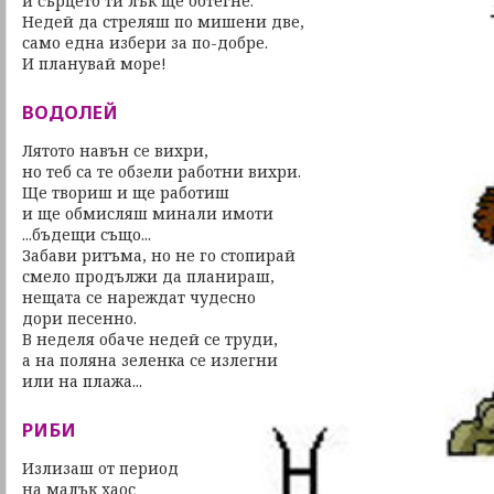
и сърцето ти лък ще обтегне.
Недей да стреляш по мишени две,
само една избери за по-добре.
И планувай море!
ВОДОЛЕЙ
Лятото навън се вихри,
но теб са те обзели работни вихри.
Ще твориш и ще работиш
и ще обмисляш минали имоти
...бъдещи също...
Забави ритъма, но не го стопирай
смело продължи да планираш,
нещата се нареждат чудесно
дори песенно.
В неделя обаче недей се труди,
а на поляна зеленка се излегни
или на плажа...
РИБИ
Излизаш от период
на малък хаос