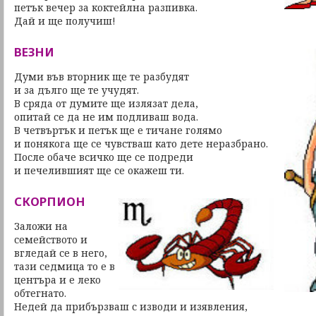
петък вечер за коктейлна разпивка.
Дай и ще получиш!
ВЕЗНИ
Думи във вторник ще те разбудят
и за дълго ще те учудят.
В сряда от думите ще излязат дела,
опитай се да не им подливаш вода.
В четвъртък и петък ще е тичане голямо
и понякога ще се чувстваш като дете неразбрано.
После обаче всичко ще се подреди
и печелившият ще се окажеш ти.
СКОРПИОН
Заложи на
семейството и
вгледай се в него,
тази седмица то е в
центъра и е леко
обтегнато.
Недей да прибързваш с изводи и изявления,