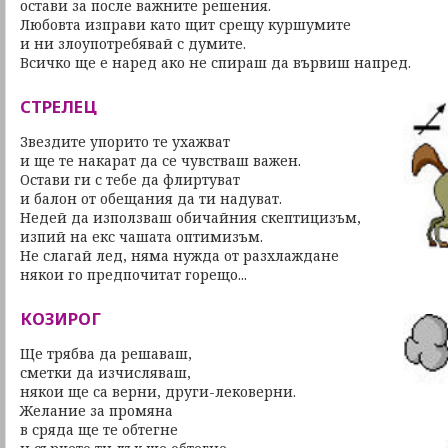
остави за после важните решения.
Любовта изправи като щит срещу куршумите
и ни злоупотребявай с думите.
Всичко ще е наред ако не спираш да вървиш напред.
СТРЕЛЕЦ
Звездите упорито те ухажват
и ще те накарат да се чувстваш важен.
Остави ги с тебе да флиртуват
и балон от обещания да ти надуват.
Недей да използваш обичайния скептицизъм,
изпий на екс чашата оптимизъм.
Не слагай лед, няма нужда от разхлаждане
някои го предпочитат горещо...
КОЗИРОГ
Ще трябва да решаваш,
сметки да изчисляваш,
някои ще са верни, други-лековерни.
Желание за промяна
в сряда ще те обтегне