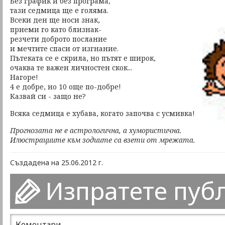
Без график и без програма,
тази седмица ще е голяма.
Всеки ден ще носи знак,
приеми го като близнак-
резчети доброто послание
и мечтите спаси от изгнание.
Пътеката се е скрила, но пътят е широк,
очаква те важен личностен скок...
Нагоре!
4 е добре, но 10 още по-добре!
Казвай си - защо не?
Всяка седмица е хубава, когато започва с усмивка!
Прогнозата не е астрологична, а хумористична.
Илюстрациите към зодиите са взети от мрежата.
Създадена на 25.06.2012 г.
Изпратете пуб
Коментари