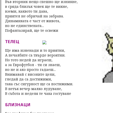
Във вторник нещо спешно ще изникне,
в сряда близък човек ще те викне,
вземи, каквото ти дава,
приятел не обричай на забрава.
Динамиката е част от живота,
но не единствената...
Пофантазирай, ще те освежи
ТЕЛЕЦ
Ще има изненади и то приятни,
А печалбите са твърде вероятни.
Но тото недей да играеш,
а за Еврофутбол - ти си знаеш,
но не и ако просто гадаеш...
Внимавай с високите цели,
гледай да са достижими,
така със сигурност ще са постижими.
В петък вечер малко лудуване,
В събота и неделя те чака гостуване
БЛИЗНАЦИ