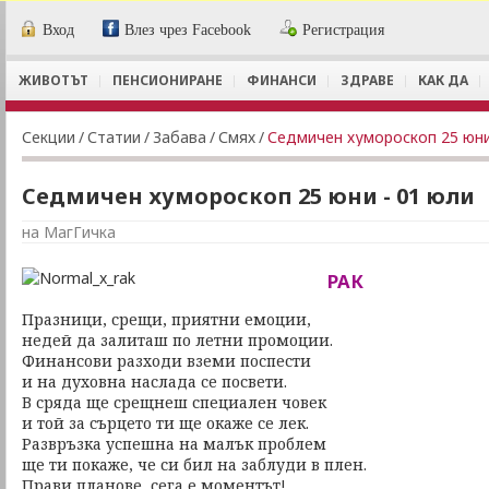
Вход
Влез чрез Facebook
Регистрация
ЖИВОТЪТ
ПЕНСИОНИРАНЕ
ФИНАНСИ
ЗДРАВЕ
КАК ДА
Секции
/
Статии
/
Забава
/
Смях
/
Седмичен хумороскоп 25 юни
Седмичен хумороскоп 25 юни - 01 юли
на МагГичка
РАК
Празници, срещи, приятни емоции,
недей да залиташ по летни промоции.
Финансови разходи вземи поспести
и на духовна наслада се посвети.
В сряда ще срещнеш специален човек
и той за сърцето ти ще окаже се лек.
Развръзка успешна на малък проблем
ще ти покаже, че си бил на заблуди в плен.
Прави планове, сега е моментът!