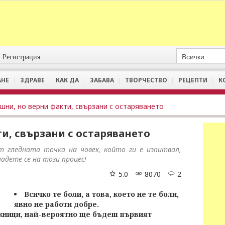
Регистрация
АНЕ
ЗДРАВЕ
КАК ДА
ЗАБАВА
ТВОРЧЕСТВО
РЕЦЕПТИ
К
шни, но верни факти, свързани с остаряването
и, свързани с остаряването
 гледната точка на човек, който ги е изпитвал,
адете се на този процес!
5.0
8070
2
Всичко те боли, а това, което не те боли,
явно не работи добре.
ожници, най-вероятно ще бъдеш първият