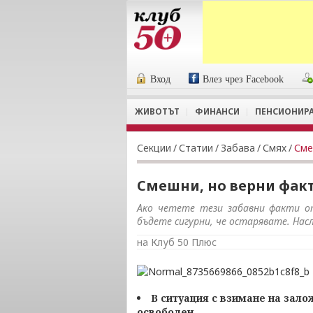
Вход
Влез чрез Facebook
ЖИВОТЪТ
ФИНАНСИ
ПЕНСИОНИР
Секции
/
Статии
/
Забава
/
Смях
/
Сме
Смешни, но верни факт
Ако четете тези забавни факти от
бъдете сигурни, че остарявате. Насл
на Клуб 50 Плюс
В ситуация с взимане на зал
освободен.