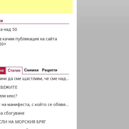
ни
а над 50
а качим публикация на сайта
50+
Снимки
Рецепти
ни
Статии
50 причини да сме щастливи, че сме над 50
ЕВЕЖИТЕ
ли кекс?
Текстът на манифеста, с който се обявява Независимостта
за сбогуване
СЛИ НА МОРСКИЯ БРЯГ