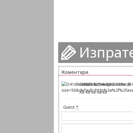
Изпрат
Коментари
Бивша Аптекарка написа:
Ха ха ха ха ха
Guest
*