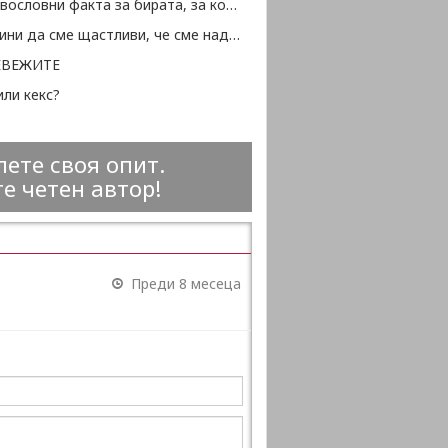
10 здравословни факта за бирата, за които не подозирате
50 причини да сме щастливи, че сме над 50
ЕВЕЖИТЕ
ли кекс?
ете своя опит.
е четен автор!
Преди 8 месеца