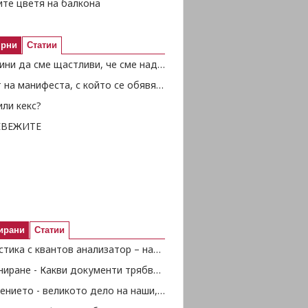
ите цветя на балкона
ярни
Статии
50 причини да сме щастливи, че сме над 50
Текстът на манифеста, с който се обявява Независимостта
ли кекс?
ЕВЕЖИТЕ
ирани
Статии
Диагностика с квантов анализатор – наука или шарлатанство?
Пенсиониране - Какви документи трябва да представим
Съединението - великото дело на наши, български народ