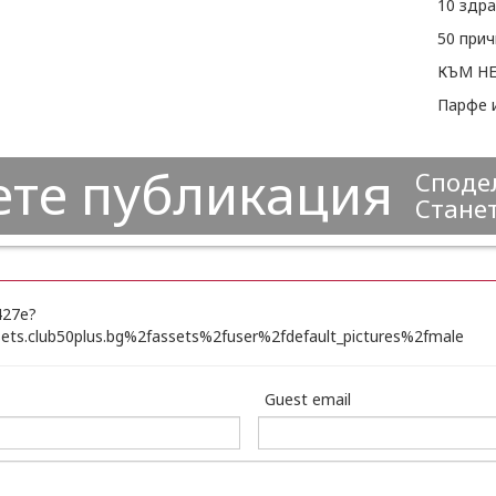
КЪМ Н
Парфе и
ете публикация
Сподел
Станет
Guest email