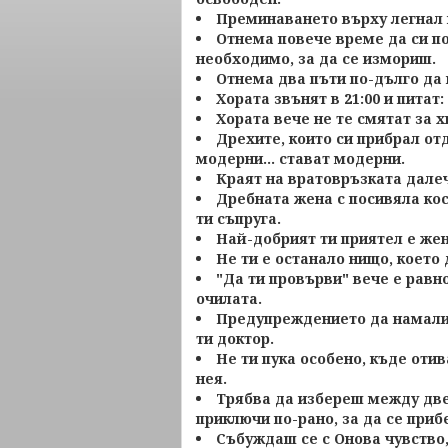
Преминаването върху легнал 
Отнема повече време да си по
необходимо, за да се измориш.
Отнема два пъти по-дълго да
Хората звънят ​​в 21:00 и питат
Хората вече не те смятат за 
Дрехите, които си прибрал от
модерни... стават модерни.
Краят на вратовръзката далеч
Дребната жена с посивяла кос
ти съпруга.
Най-добрият ти приятел е жен
Не ти е останало нищо, което 
"Да ти провърви" вече е равно
очилата.
Предупреждението да намалиш
ти доктор.
Не ти пука особено, къде отив
нея.
Трябва да избереш между две
приключи по-рано, за да се при
Събуждаш се с Онова чувство,