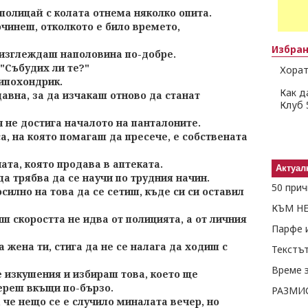
полицай с колата отнема няколко опита.
чинеш, отколкото е било времето,
Избра
 изглеждаш наполовина по-добре.
: "Събудих ли те?"
Хорат
хипохондрик.
Как д
давна, за да изчакаш отново да станат
Клуб 
 не достига началото на панталоните.
а, на която помагаш да пресече, е собствената
ата, която продава в аптеката.
Актуал
да трябва да се научи по трудния начин.
силно на това да се сетиш, къде си си оставил
КЪМ Н
 скоростта не идва от полицията, а от личния
Парфе и
а жена ти, стига да не се налага да ходиш с
Време 
 изкушения и избираш това, което ще
береш вкъщи по-бързо.
РАЗМИ
 че нещо се е случило миналата вечер, но