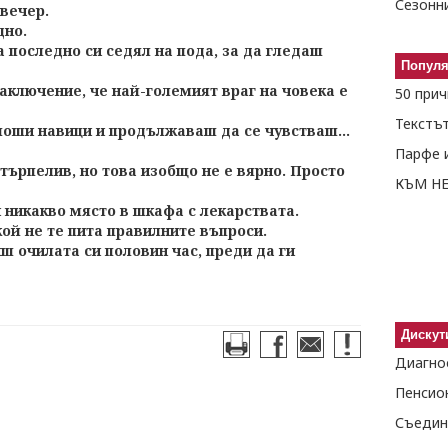
Сезонн
 вечер.
дно.
а последно си седял на пода, за да гледаш
Попул
аключение, че най-големият враг на човека е
 лоши навици и продължаваш да се чувстваш...
Парфе и
търпелив, но това изобщо не е вярно. Просто
КЪМ Н
 никакво място в шкафа с лекарствата.
кой не те пита правилните въпроси.
 очилата си половин час, преди да ги
Дискут