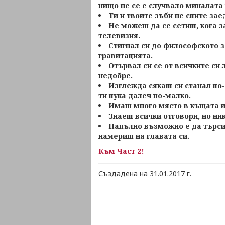
нищо не се е случвало миналата
Ти и твоите зъби не спите зае
Не можеш да се сетиш, кога з
телевизия.
Стигнал си до философското з
гравитацията.
Отървал си се от всичките си
недобре.
Изглежда сякаш си станал по-
ти пука далеч по-малко.
Имаш много място в къщата и
Знаеш всички отговори, но ни
Напълно възможно е да търсиш
намериш на главата си.
Към Част 2!
Създадена на 31.01.2017 г.