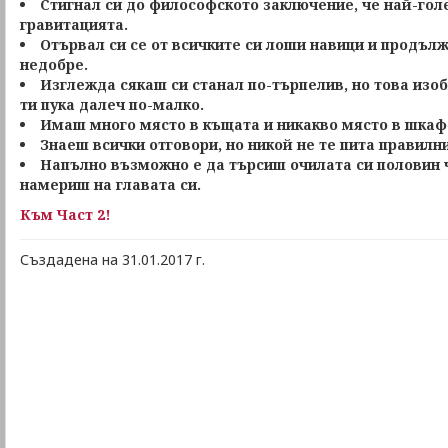
Стигнал си до философското заключение, че най-гол
гравитацията.
Отървал си се от всичките си лоши навици и продълж
недобре.
Изглежда сякаш си станал по-търпелив, но това изоб
ти пука далеч по-малко.
Имаш много място в къщата и никакво място в шкафа
Знаеш всички отговори, но никой не те пита правилн
Напълно възможно е да търсиш очилата си половин ч
намериш на главата си.
Към Част 2!
Създадена на 31.01.2017 г.