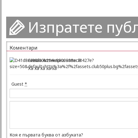
Изпратете пуб
Коментари
Бивша Аптекарка написа:
Ха ха ха ха ха
Guest
*
Коя е първата буква от азбуката?