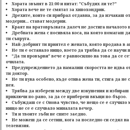
Хората звънят ​​в 21:00 и питат: "Събудих ли те?"
Хората вече не те смятат за хипохондрик.
Дрехите, които си прибрал отдавна, за да изчакаш о
модерни... стават модерни.
Краят на вратовръзката далеч не достига началото 
Дребната жена с посивяла коса, на която помагаш да
ти съпруга.
Най-добрият ти приятел е жената, която продава в а
Не ти е останало нищо, което да трябва да се научи 
"Да ти провърви" вече е равносилно на това да се се
очилата.
Предупреждението да намалиш скоростта не идва от 
ти доктор.
Не ти пука особено, къде отива жена ти, стига да не 
нея.
Трябва да избереш между две изкушения и избираш 
приключи по-рано, за да се прибереш вкъщи по-бързо.
Събуждаш се с Онова чувство, че нещо се е случило 
нищо не се е случвало миналата вечер.
Ти и твоите зъби не спите заедно.
Не можеш да се сетиш, кога за последно си седял на
телевизия.