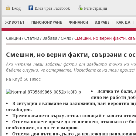
Вход
Влез чрез Facebook
Регистрация
ЖИВОТЪТ
ПЕНСИОНИРАНЕ
ФИНАНСИ
ЗДРАВЕ
КАК ДА
Секции
/
Статии
/
Забава
/
Смях
/
Смешни, но верни факти, свъ
Смешни, но верни факти, свързани с о
Ако четете тези забавни факти от гледната точка на чов
бъдете сигурни, че остарявате. Насладете се на този процес!
на Клуб 50 Плюс
Всичко те боли, а
явно не работи доб
В ситуация с взимане на заложници, най-вероятно 
освободен.
Преминаването върху легнал полицай с колата отнем
Отнема повече време да си починеш, отколкото е би
необходимо, за да се измориш.
Отнема два пъти по-дълго да изглеждаш наполовина