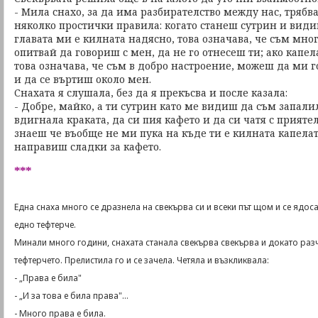
- Мила снахо, за да има разбирателство между нас, трябв
няколко простички правила: когато станеш сутрин и види
главата ми е килната надясно, това означава, че съм мног
опитвай да говориш с мен, да не го отнесеш ти; ако капел
това означава, че съм в добро настроение, можеш да ми 
и да се въртиш около мен.
Снахата я слушала, без да я прекъсва и после казала:
- Добре, майко, а ти сутрин като ме видиш да съм запали
вдигнала краката, да си пия кафето и да си чатя с прияте
знаеш че въобще не ми пука на къде ти е килната капелат
направиш сладки за кафето.
***
Една снаха много се дразнела на свекърва си и всеки път щом и се ядос
едно тефтерче.
Минали много години, снахата станала свекърва свекърва и докато ра
тефтерчето. Прелистила го и се зачела. Четяла и възкликвала:
- „Права е била"
- „И за това е била права"...
- Много права е била.