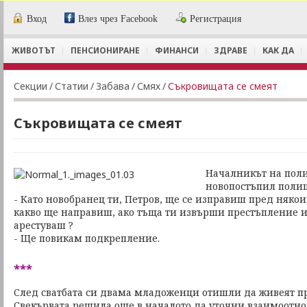
Вход
Влез чрез Facebook
Регистрация
ЖИВОТЪТ
ПЕНСИОНИРАНЕ
ФИНАНСИ
ЗДРАВЕ
КАК ДА
Секции
/
Статии
/
Забава
/
Смях
/
Съкровищата се смеят
Съкровищата се смеят
Началникът на поли
новопостъпил полиц
- Като новобранец ти, Петров, ще се изправиш пред няко
какво ще направиш, ако тъща ти извърши престъпление и
арестуваш ?
- Ще повикам подкрепление.
***
След сватбата си двама младоженци отишли да живеят п
Свекървата решила още в началото да уточни взаимоотно