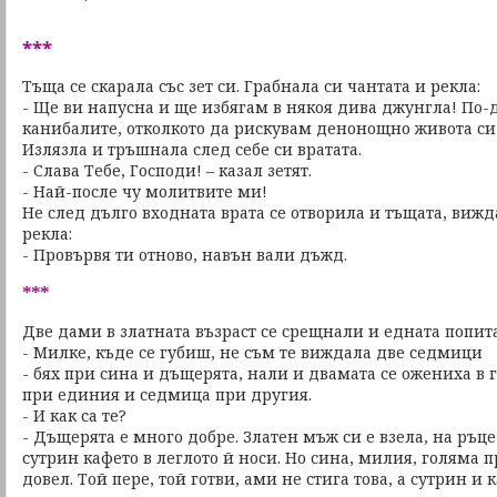
***
Тъща се скарала със зет си. Грабнала си чантата и рекла:
- Ще ви напусна и ще избягам в някоя дива джунгла! По-
канибалите, отколкото да рискувам денонощно живота си 
Излязла и тръшнала след себе си вратата.
- Слава Тебе, Господи! – казал зетят.
- Най-после чу молитвите ми!
Не след дълго входната врата се отворила и тъщата, вижд
рекла:
- Провървя ти отново, навън вали дъжд.
***
Две дами в златната възраст се срещнали и едната попит
- Милке, къде се губиш, не съм те виждала две седмици
- бях при сина и дъщерята, нали и двамата се ожениха в 
при единия и седмица при другия.
- И как са те?
- Дъщерята е много добре. Златен мъж си е взела, на ръце 
сутрин кафето в леглото й носи. Но сина, милия, голяма п
довел. Той пере, той готви, ами не стига това, а сутрин и 