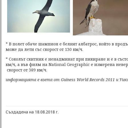
* В полет обаче шампион е белият албатрос, който в прод
може да лети със скорост от 130 км/ч.
* Соколът скитник е ненадминат при пикиране и е в съст
км/ч, а във филм на National Geographic е измерена неве
скорост от 389 км/ч.
информацията е взета от Guiness World Records 2011 и Уик
Създадена на 18.08.2018 г.