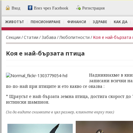
Вход
Влез чрез Facebook
Регистрация
ЖИВОТЪТ
ПЕНСИОНИРАНЕ
ФИНАНСИ
ЗДРАВЕ
КАК ДА
Секции
/
Статии
/
Забава
/
Любопитности
/
Коя е най-бързата
Коя е най-бързата птица
Надникнахме в книг
записани всички на
по-по-най при птиците и ето какво се оказва :
* Щраусът е най-бързата земна птица, достига скорост до 7
истински шампион.
(За да видите снимките в цял размер, кликнете върху тях)