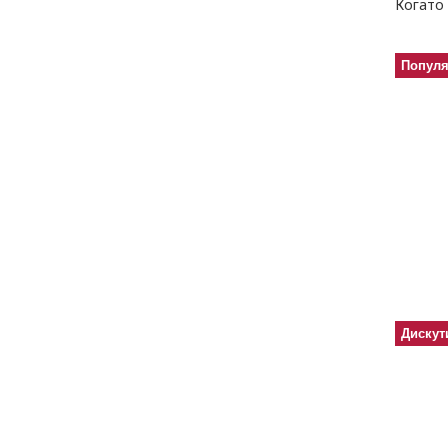
Когато 
Попул
Дискут