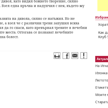
 дявол, като видял божието творение, силно
 Взел една пръчка и надупчил с нея, където му
Избра
азията на дявола, силно се натъжил. Но не
е, а взел че с различни треви запушил всяка
Хорат
ял да го спаси, като превърнал тревите в лечебни
те места. Оттогава се познават лечебните
Как д
лна болест.
Клуб 
Актуал
На Игн
Илонка
Лютото
Етикет
Моите 
Старат