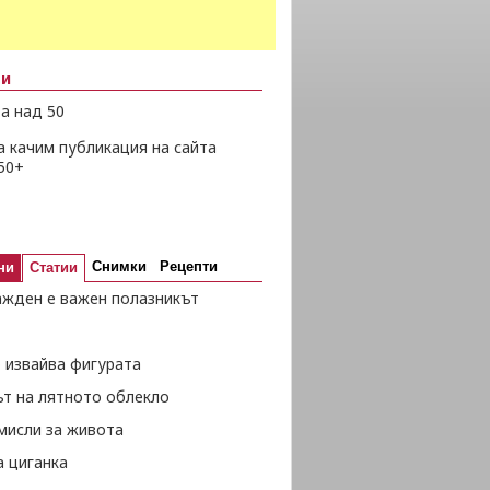
ни
а над 50
а качим публикация на сайта
50+
Снимки
Рецепти
ни
Статии
ажден е важен полазникът
 извайва фигурата
ът на лятното облекло
мисли за живота
а циганка