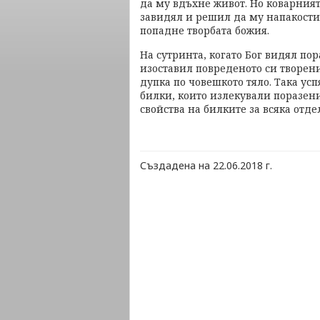
да му вдъхне живот. Но коварният
завидял и решил да му напакости.
попадне творбата божия.
На сутринта, когато Бог видял пор
изоставил повреденото си творени
дупка по човешкото тяло. Така усп
билки, които излекували поразени
свойства на билките за всяка отде
Създадена на 22.06.2018 г.