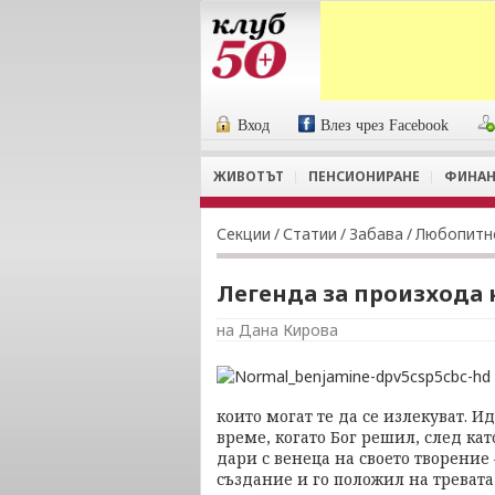
Вход
Влез чрез Facebook
ЖИВОТЪТ
ПЕНСИОНИРАНЕ
ФИНАН
Секции
/
Статии
/
Забава
/
Любопитн
Легенда за произхода 
на Дана Кирова
които могат те да се излекуват. И
време, когато Бог решил, след кат
дари с венеца на своето творение
създание и го положил на треват