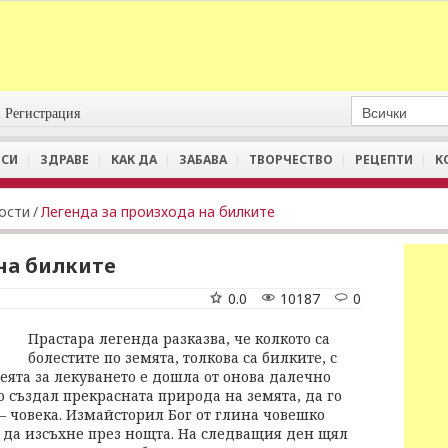
Регистрация
СИ
ЗДРАВЕ
КАК ДА
ЗАБАВА
ТВОРЧЕСТВО
РЕЦЕПТИ
К
ости
/
Легенда за произхода на билките
на билките
0.0
10187
0
Прастара легенда разказва, че колкото са
болестите по земята, толкова са билките, с
деята за лекуването е дошла от онова далечно
о създал прекрасната природа на земята, да го
 – човека. Измайсторил Бог от глина човешко
а да изсъхне през нощта. На следващия ден щял