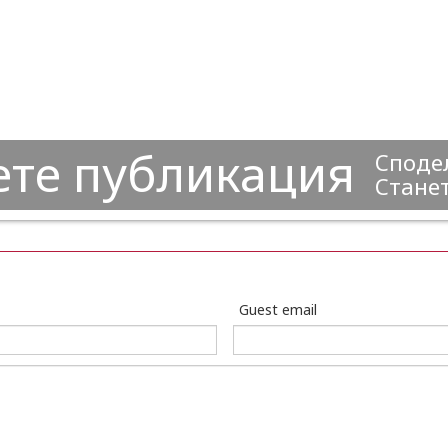
ете публикация
Сподел
Станет
Guest email