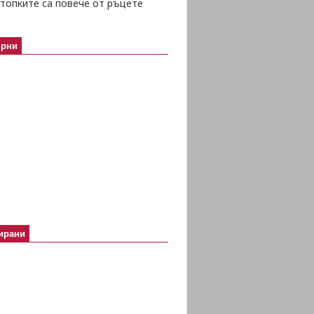
топките са повече от ръцете
ярни
ирани