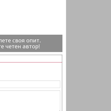
ете своя опит.
е четен автор!