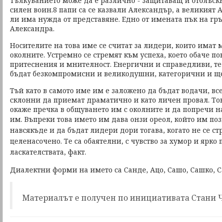
Тълкуванието може да е различно - защитаващ и отблъск
силен воин.8 папи са се казвали Александър, а великият
ли има нужда от представяне. Едно от имената пък на гръ
Александра.
Носителите на това име се считат за лидери, които имат
околните. Устремно се стремят към успеха, което обаче 
притеснения и мнителност. Енергични и справедливи, т
бъдат безкомпромисни и великодушни, категорични и щ
Тъй като в самото име им е заложено да бъдат водачи, вс
склонни да приемат драматично и като личен провал. Тов
окаже пречка в общуването им с околните и да попречи н
им.
Въпреки това името им дава онзи ореол, който им по
навсякъде и да бъдат лидери дори тогава, когато не се с
целенасочено. Те са обаятелни, с чувство за хумор и ярко 
ласкателствата, факт.
Диалектни форми на името са Санде, Ацо, Сашо, Сашко, С
Материалът е получен по инициативата Стани 