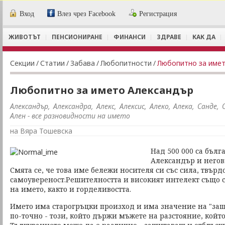
Вход
Влез чрез Facebook
Регистрация
ЖИВОТЪТ
ПЕНСИОНИРАНЕ
ФИНАНСИ
ЗДРАВЕ
КАК ДА
Секции
/
Статии
/
Забава
/
Любопитности
/
Любопитно за име
Любопитно за името Александър
Александър, Александра, Алекс, Алексис, Алеко, Алека, Санде, 
Ален - все разновидности на името
на Вяра Тошевска
Над 500 000 са бълг
Александър и негов
Смята се, че това име бележи носителя си със сила, твърдо
самоувереност.Решителността и високият интелект също с
на името, както и горделивостта.
Името има старогръцки произход и има значение на "за
по-точно - този, който държи мъжете на разстояние, който