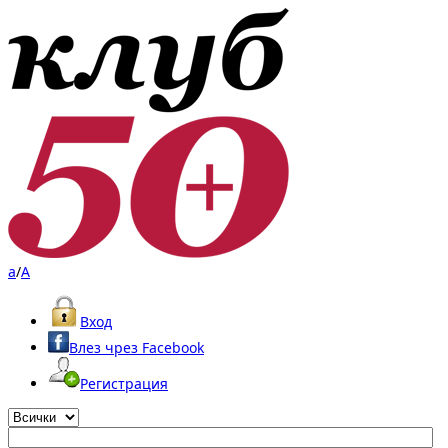
a
/
A
Вход
Влез чрез Facebook
Регистрация