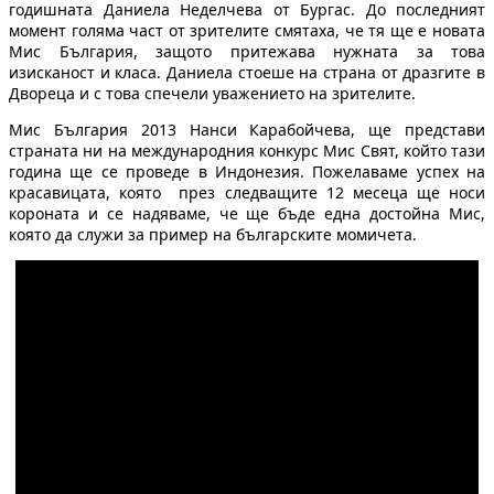
годишната Даниела Неделчева от Бургас. До последният
момент голяма част от зрителите смятаха, че тя ще е новата
Мис България, защото притежава нужната за това
изисканост и класа. Даниела стоеше на страна от дразгите в
Двореца и с това спечели уважението на зрителите.
Мис България 2013 Нанси Карабойчева, ще представи
страната ни на международния конкурс Мис Свят, който тази
година ще се проведе в Индонезия. Пожелаваме успех на
красавицата, която през следващите 12 месеца ще носи
короната и се надяваме, че ще бъде една достойна Мис,
която да служи за пример на българските момичета.