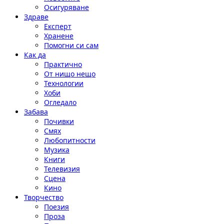
Осигуряване
Здраве
Експерт
Хранене
Помогни си сам
Как да
Практично
От нищо нещо
Технологии
Хоби
Огледало
Забава
Почивки
Смях
Любопитности
Музика
Книги
Телевизия
Сцена
Кино
Творчество
Поезия
Проза