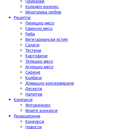
Приказки
Коледен конкурс
Многолика любов
Рецепти
Пилешко месо
Свинско месо
Риба
Вегетариански ястия
Салати
Тестени
Картофени
Телешко месо
Агнешко месо
Сирене
Колбаси
Домашно консервиране
Десерти
Напитки
Конкурси
Фотоконкурс
Моите конкурси
Редакционни
Конкурси
Новости