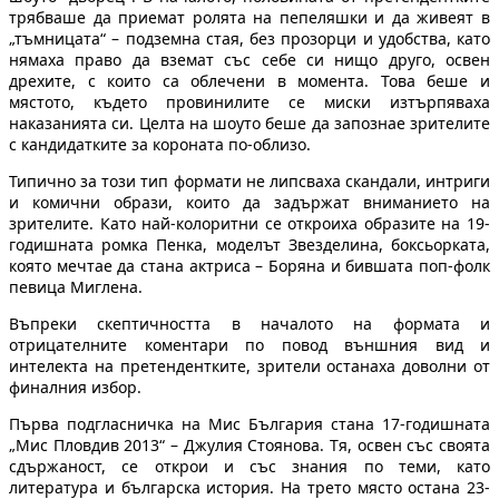
трябваше да приемат ролята на пепеляшки и да живеят в
„тъмницата“ – подземна стая, без прозорци и удобства, като
нямаха право да вземат със себе си нищо друго, освен
дрехите, с които са облечени в момента. Това беше и
мястото, където провинилите се миски изтърпяваха
наказанията си. Целта на шоуто беше да запознае зрителите
с кандидатките за короната по-облизо.
Типично за този тип формати не липсваха скандали, интриги
и комични образи, които да задържат вниманието на
зрителите. Като най-колоритни се откроиха образите на 19-
годишната ромка Пенка, моделът Звезделина, боксьорката,
която мечтае да стана актриса – Боряна и бившата поп-фолк
певица Миглена.
Въпреки скептичността в началото на формата и
отрицателните коментари по повод външния вид и
интелекта на претендентките, зрители останаха доволни от
финалния избор.
Първа подгласничка на Мис България стана 17-годишната
„Мис Пловдив 2013“ – Джулия Стоянова. Тя, освен със своята
сдържаност, се открои и със знания по теми, като
литература и българска история. На трето място остана 23-