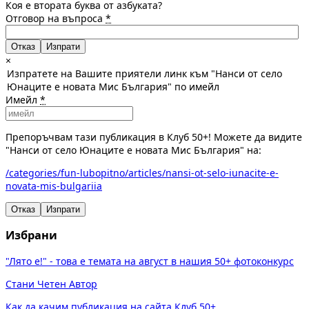
Коя е втората буква от азбуката?
Отговор на въпроса
*
Отказ
×
Изпратете на Вашите приятели линк към "Нанси от село
Юнаците е новата Мис България" по имейл
Имейл
*
Препоръчвам тази публикация в Клуб 50+! Можете да видите
"Нанси от село Юнаците е новата Мис България" на:
/categories/fun-lubopitno/articles/nansi-ot-selo-iunacite-e-
novata-mis-bulgariia
Отказ
Изпрати
Избрани
"Лято е!" - това е темата на август в нашия 50+ фотоконкурс
Стани Четен Автор
Как да качим публикация на сайта Клуб 50+