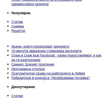
здравословно хранене
Популярни
Статии
Снимки
Рецепти
Храни, които предпазват зрението
10 минути движение стимулира мускулите
Спам и Скам във Facebook - какво представляват и как
да ги разпознаем
Самуил, Божият пратеник
Неочаквана сполука
Осигурителни права на работилите в Либия
Победители в конкурса "Незабравима почивка"
Дискутирани
Статии