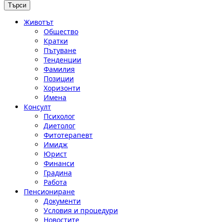
Животът
Общество
Кратки
Пътуване
Тенденции
Фамилия
Позиции
Хоризонти
Имена
Консулт
Психолог
Диетолог
Фитотерапевт
Имидж
Юрист
Финанси
Градина
Работа
Пенсиониране
Документи
Условия и процедури
Новостите