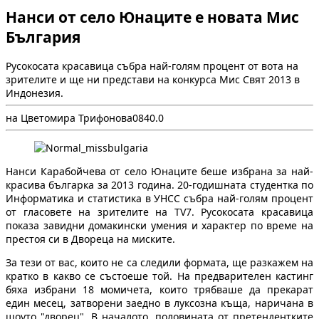
Нанси от село Юнаците е новата Мис
България
Русокосата красавица събра най-голям процент от вота на
зрителите и ще ни представи на конкурса Мис Свят 2013 в
Индонезия.
на Цветомира Трифонова
0
84
0.0
Нанси Карабойчева от село Юнаците беше избрана за най-
красива българка за 2013 година. 20-годишната студентка по
Информатика и статистика в УНСС събра най-голям процент
от гласовете на зрителите нa TV7. Русокосата красавица
показа завидни домакински умения и характер по време на
престоя си в Двореца на миските.
За тези от вас, които не са следили формата, ще разкажем на
кратко в какво се състоеше той. На предварителен кастинг
бяха избрани 18 момичета, които трябваше да прекарат
един месец, затворени заедно в луксозна къща, наричана в
шоуто "дворец". В началото, половината от претендентките