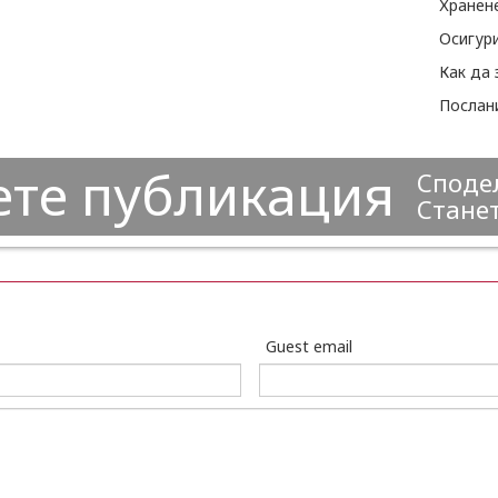
Хранен
Как да
Послан
ете публикация
Сподел
Станет
Guest email