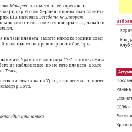
казва
Минерва
, но името не се харесало и
13 март, сър Уилям Хершел открива тази планета
рдж III я назовава
Звездата на Джордж
.
Избра
очаровани от това име и я прекръстват, давайки
ершел
.
Хорат
а на тази планета, защото няколко години след
Как д
 й дава името на древногръцкия бог, пръв
Клуб 
планетата Уран да е записана 1781 година, смята
обект на наблюдение, но не като планета, а като
ена
Телец
.
Актуал
Послан
ествени спътника на Уран, като всички те носят
ксандър Поуп.
Ранена
Есенни
СЕЛФИ 
иклопедия Британика
Хранен