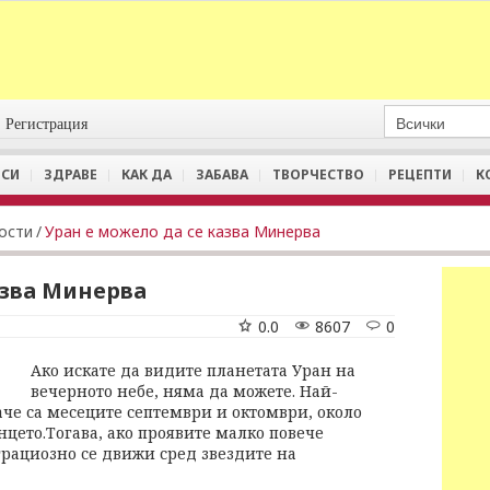
Регистрация
СИ
ЗДРАВЕ
КАК ДА
ЗАБАВА
ТВОРЧЕСТВО
РЕЦЕПТИ
К
ости
/
Уран е можело да се казва Минерва
азва Минерва
0.0
8607
0
Ако искате да видите планетата Уран на
вечерното небе, няма да можете. Най-
че са месеците септември и октомври, около
нцето.Тогава, ако проявите малко повече
грациозно се движи сред звездите на