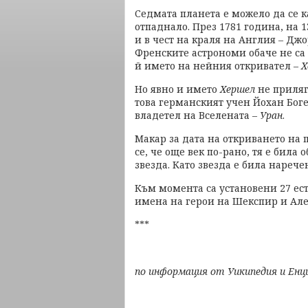
Седмата планета е можело да се 
отпаднало. През 1781 година, на 
и в чест на краля на Англия – Джо
Френските астрономи обаче не са 
й името на нейния откривател –
Х
Но явно и името
Хершел
не приляг
това германският учен Йохан Боге
владетел на Вселената –
Уран
.
Макар за дата на откриването на 
се, че още век по-рано, тя е била 
звезда. Като звезда е била нареч
Към момента са установени 27 ест
имена на герои на Шекспир и Але
***
по информация от Уикипедия и Енц