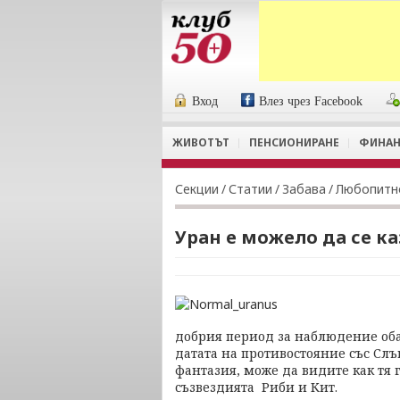
Вход
Влез чрез Facebook
ЖИВОТЪТ
ПЕНСИОНИРАНЕ
ФИНАН
Секции
/
Статии
/
Забава
/
Любопитн
Уран е можело да се к
добрия период за наблюдение оба
датата на противостояние със Слъ
фантазия, може да видите как тя 
съзвездията Риби и Кит.