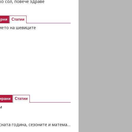
о сол, повече здраве
ярни
Статии
ието на шевиците
ирани
Статии
м
Високосната година, сезоните и математиката