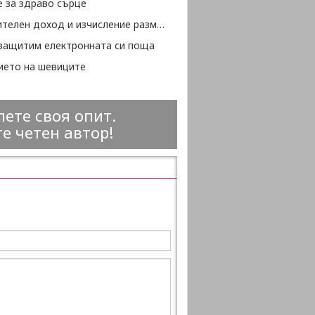
е за здраво сърце
Осигурителен доход и изчисление размер на пенсии - 2
 защитим електронната си поща
ието на шевиците
ете своя опит.
е четен автор!