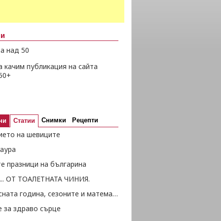
ни
а над 50
а качим публикация на сайта
50+
Снимки
Рецепти
ни
Статии
ието на шевиците
 аура
те празници на българина
... ОТ ТОАЛЕТНАТА ЧИНИЯ.
Високосната година, сезоните и математиката
е за здраво сърце