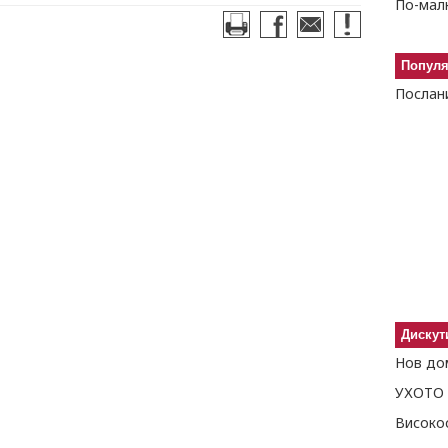
По-малк
Попул
Послан
Дискут
Нов до
УХОТО