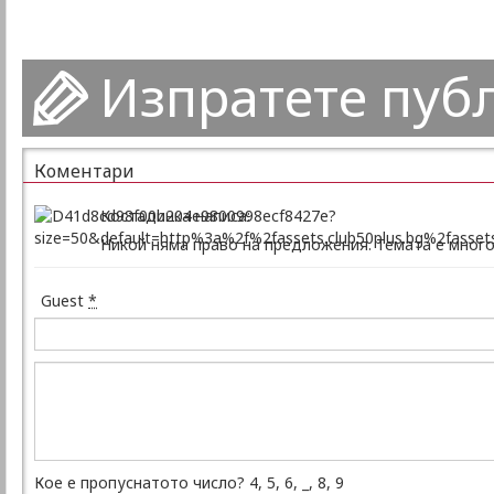
Изпратете пуб
Коментари
Костадинка написа:
Никой няма право на предложения. Темата е много 
Guest
*
Кое е пропуснатото число? 4, 5, 6, _, 8, 9