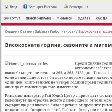
Вход
Влез чрез Facebook
Регистрация
ЖИВОТЪТ
ПЕНСИОНИРАНЕ
ФИНАНСИ
ЗДРАВЕ
КАК ДА
Секции
/
Статии
/
Забава
/
Любопитности
/
Високосната годин
Високосната година, сезоните и мате
Преди хиляда годи
астрономи забеляза
около Слънцето не точно за 365, а 365, 2422 дни. Така за 
едно денонощие и това би довело до изместване на сезон
един ден, който веднъж на четири години прави годината
опит да се компенсира това изместване.
Римският император Гай Юлий Цезар с присъщата си кате
календарът да отразява новото денонощие и от този мом
съдържаща ден вповече била наречана от древните римля
от латински - "вторият шести". Тъй като февруари е най-к