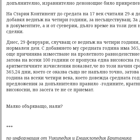
допълнително, изравнително денонощие било прикрепен
На Стария Континент до средата на 17 век считали 29-я д
добавял веднъж на четири години, за несъществуващ. За 
в документите, а и от суеверия, дълго време на този ден
сделки.
Днес, 29 февруари, случващ се веднъж на четири години,
нормален ден. С добавянето му средната година има 365,2
още причинява изместване на пролетното равноденствие 
затова на всеки 100 години се пропуска една високосна г
аритметичните изчисления показват,че по този начин ср
365,24 дни, което се оказва също не напълно точно, затова
година на всеки четири века, което довежда средната год
предложения за допълнително правило -годините, кратни
високосни, но засега те не се приемат.
Малко объркващо, нали?
***
по информация от Уикипедия и Енциклопедия Британика