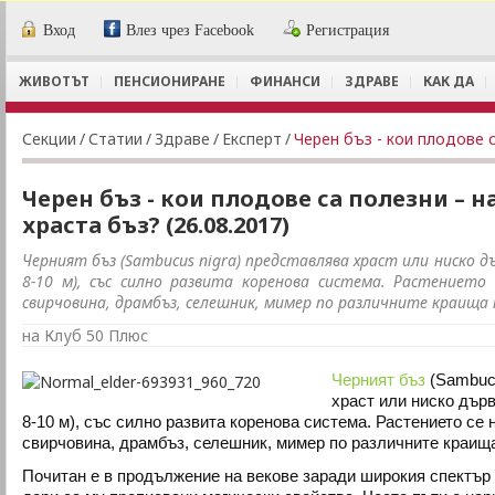
Вход
Влез чрез Facebook
Регистрация
ЖИВОТЪТ
ПЕНСИОНИРАНЕ
ФИНАНСИ
ЗДРАВЕ
КАК ДА
Секции
/
Статии
/
Здраве
/
Експерт
/
Черен бъз - кои плодове са полезни – 
храста бъз? (26.08.2017)
Черният бъз (Sambucus nigra) представлява храст или ниско дъ
8-10 м), със силно развита коренова система. Растението
свирчовина, драмбъз, селешник, мимер по различните краища 
на Клуб 50 Плюс
Черният бъз
(Sambucu
храст или ниско дърв
8-10 м), със силно развита коренова система. Растението се
свирчовина, драмбъз, селешник, мимер по различните краища
Почитан е в продължение на векове заради широкия спектър 