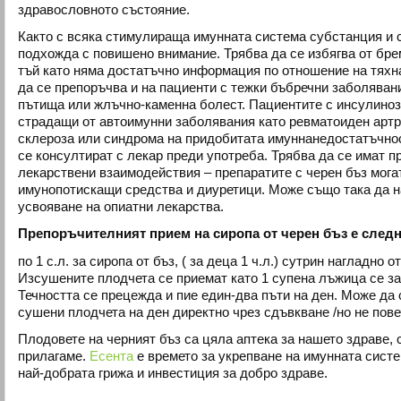
здравословното състояние.
Както с всяка стимулираща имунната система субстанция и с
подхожда с повишено внимание. Трябва да се избягва от бр
тъй като няма достатъчно информация по отношение на тяхн
да се препоръчва и на пациенти с тежки бъбречни заболява
пътища или жлъчно-каменна болест. Пациентите с инсулиноз
страдащи от автоимунни заболявания като ревматоиден артр
склероза или синдрома на придобитата имуннанедостатъчно
се консултират с лекар преди употреба. Трябва да се имат 
лекарствени взаимодействия – препаратите с черен бъз мога
имунопотискащи средства и диуретици. Може също така да н
усвояване на опиатни лекарства.
Препоръчителният прием на сиропа от черен бъз е след
по 1 с.л. за сиропа от бъз, ( за деца 1 ч.л.) сутрин нагладно о
Изсушените плодчета се приемат като 1 супена лъжица се за
Течността се прецежда и пие един-два пъти на ден. Може да 
сушени плодчета на ден директно чрез сдъвкване /но не повеч
Плодовете на черният бъз са цяла аптека за нашето здраве, с
прилагаме.
Есента
е времето за укрепване на имунната сист
най-добрата грижа и инвестиция за добро здраве.