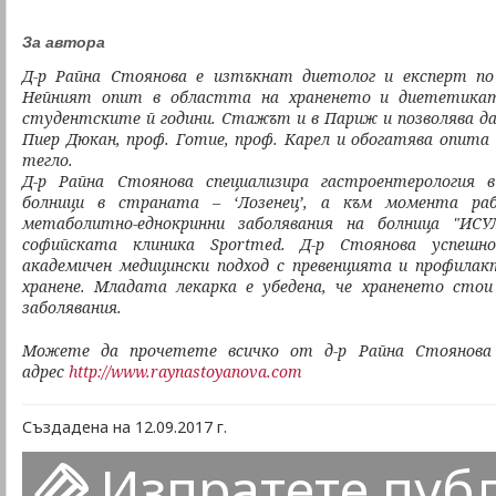
За автора
Д-р Райна Стоянова е изтъкнат диетолог и експерт по 
Нейният опит в областта на храненето и диететика
студентските й години. Стажът и в Париж и позволява да
Пиер Дюкан, проф. Готие, проф. Карел и обогатява опита
тегло.
Д-р Райна Стоянова специализира гастроентерология 
болници в страната – ‘Лозенец’, а към момента ра
метаболитно-еднокринни заболявания на болница "ИС
софийската клиника Sportmed.
Д-р Стоянова успешно
академичен медицински подход с превенцията и профилак
хранене. Младата лекарка е убедена, че храненето стои
заболявания.
Можете да прочетете всичко от д-р Райна Стоянова 
адрес
http://www.raynastoyanova.com
Създадена на 12.09.2017 г.
Изпратете пуб