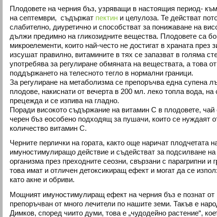
Плодовете на черния бъз, узряващи в настоящия период- към 
на септември, съдържат
пектин
и целулоза. Те действат пото
слабително, диуретично и способстват за понижаване на висо
дължи предимно на гликозидните вещества. Плодовете са бо
микроелементи, които най-често не достигат в храната през з
изсушат правилно, витамините в тях се запазват в голяма ст
употребява за регулиране обмяната на веществата, а това от
поддържането на телесното тегло в нормални граници.
За регулиране на метаболизма се препоръчва една супена л
плодове, накиснати от вечерта в 200 мл. леко топла вода, на
прецежда и се изпива на гладно.
Поради високото съдържание на витамин С в плодовете, чай 
черен бъз еособено подходящ за пушачи, които се нуждаят 
количество витамин С.
Черните перлички на гората, както още наричат плодчетата на
имуностимулиращо действие и съдействат за подсилване на
организма през преходните сеозни, свързани с парагрипни и 
това имат и отличен детоксикиращ ефект и могат да се изпол
като акне и обриви.
Мощният имуностимулиращ ефект на черния бъз е познат от
препоръчван от много лечители по нашите земи. Такъв е нар
Димков, според чиито думи, това е „чудодейно растение“, ко