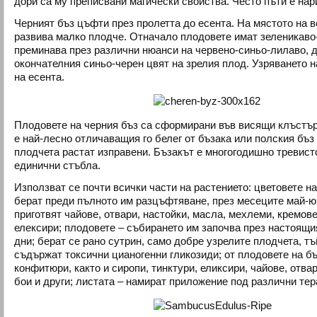
дори са му преписвани магически свойства. Често пъти е на
Черният бъз цъфти през пролетта до есента. На мястото на в
развива малко плодче. Отначало плодовете имат зеленикаво-
преминава през различни нюанси на червено-синьо-лилаво, д
окончателния синьо-черен цвят на зрелия плод. Узряването н
на есента.
Плодовете на черния бъз са сформирани във висящи клъстъри
е най-лесно отличаващия го белег от бъзака или полския бъз
плодчета растат изправени. Бъзакът е многогодишно тревист
единични стъбла.
Използват се почти всички части на растението: цветовете на
берат преди пълното им разцъфтяване, през месеците май-юн
приготвят чайове, отвари, настойки, масла, мехлеми, кремове
елексири; плодовете – събирането им започва през настоящи
дни; берат се рано сутрин, само добре узрелите плодчета, тъ
съдържат токсични цианогенни гликозиди; от плодовете на бъ
конфитюри, както и сиропи, тинктури, еликсири, чайове, отвар
бои и други; листата – намират приложение под различни те