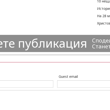
Христо
ете публикация
Сподел
Станет
Guest email