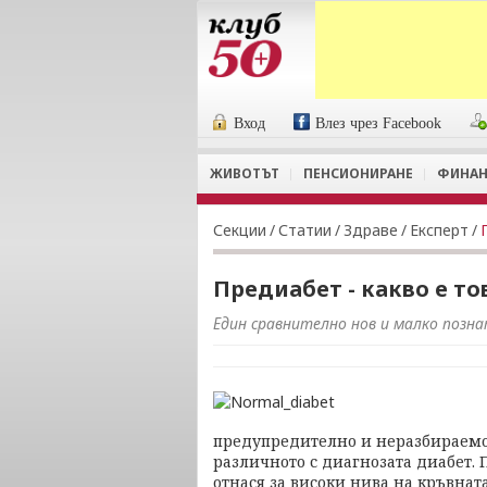
Вход
Влез чрез Facebook
ЖИВОТЪТ
ПЕНСИОНИРАНЕ
ФИНАН
Секции
/
Статии
/
Здраве
/
Експерт
/
Предиабет - какво е то
Един сравнително нов и малко позн
предупредително и неразбираемо.
различното с диагнозата диабет. 
отнася за високи нива на кръвната