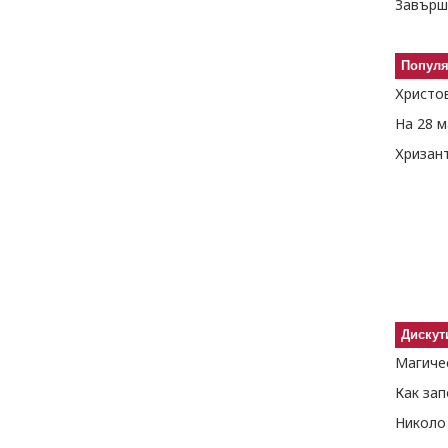
Завърш
Попул
Христо
Хризант
Дискут
Как за