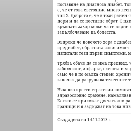
поставяне на диагноза диабет. То
е, че от това състояние много лес
тип 2. Доброто е, че в този ранен
дори и да се постигне обрат. С н
кръвната захар може да се върне 
задълбочаване на болестта.
Въпреки че повечето хора с диабет
предиабет, обратната зависимост 
изпитали тези първи симптоми, м
Трябва обаче да се има предвид, 
заболяване,инфаркт, слепота и у
само че в по-малка степен. Хрони
започва да разрушава телесните т
Няколко прости стратегии помагат 
здравословно хранене, намаляван
Когато се приложат достатъчно ра
граници и я задържат на това нив
Създадена на 14.11.2013 г.