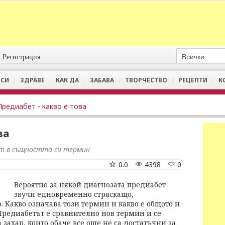
Регистрация
СИ
ЗДРАВЕ
КАК ДА
ЗАБАВА
ТВОРЧЕСТВО
РЕЦЕПТИ
К
Предиабет - какво е това
ва
ат в същността си термин
0.0
4398
0
Вероятно за някой диагнозата предиабет
звучи едновременно стряскащо,
 Какво означава този термин и какво е общото и
Предиабетът е сравнително нов термин и се
 захар, които обаче все още не са достатъчни за