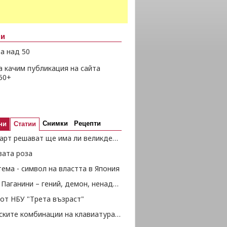
ни
а над 50
а качим публикация на сайта
50+
Снимки
Рецепти
ни
Статии
На 28 март решават ще има ли великденски добавки за пенсионерите
вата роза
ема - символ на властта в Япония
Николо Паганини – гений, демон, ненадминат виртуоз
от НБУ "Трета възраст"
Магическите комбинации на клавиатурата