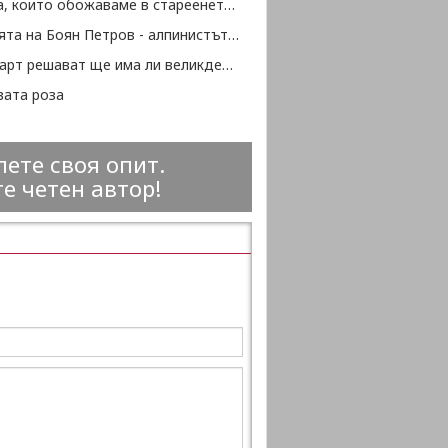
10 неща, които обожаваме в стареенето (продължение)
Историята на Боян Петров - алпинистът, преборил рака
На 28 март решават ще има ли великденски добавки за пенсионерите
вата роза
ете своя опит.
е четен автор!