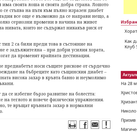
й има своята лоша и своята добра страна. Лошото
но се стъпва на пътя към пълно изразен диабет
 стадия все още е възможно да се направи нещо, а
яколко сериозни промени в начина на живот
Избра
на нивата, които не съдържат никакъв риск от
Хорат
Как д
 тип 2 са били преди това в състояние на
Клуб 
не е задължителна – при добри усилия хората,
огат да променят крайната дестинация.
че предиабетът носи същите рискове от сърдечно
вреждане на бъбреците като същинския диабет –
Актуал
чната висока захар в кръвта бавно и неумолимо
ъкани.
Христо
да се избегне бързо развитие на болестта:
е на теглото и повече физически упражнения.
Хризант
но, те връщат кръвната захар в нормални
о.
Призив 