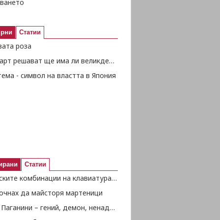
ването
ярни
Статии
вата роза
На 28 март решават ще има ли великденски добавки за пенсионерите
ема - символ на властта в Япония
ирани
Статии
Магическите комбинации на клавиатурата
почнах да майсторя мартеници
Николо Паганини – гений, демон, ненадминат виртуоз