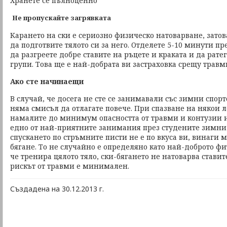
Хранете се пълноценно
Не пропускайте загрявката
Карането на ски е сериозно физическо натоварване, зато
да подготвите тялото си за него. Отделете 5-10 минути пр
да разгреете добре ставите на ръцете и краката и да рат
групи. Това ще е най-добрата ви застраховка срещу травм
Ако сте начинаещи
В случай, че досега не сте се занимавали със зимни спорт
няма смисъл да отлагате повече. При спазване на някои 
намалите до минимум опасността от травми и контузии и
едно от най-приятните занимания през студените зимни 
спускането по стръмните писти не е по вкуса ви, винаги м
бягане. То не случайно е определяно като най-доброто ф
че тренира цялото тяло, ски-бягането не натоварва ставит
рискът от травми е минимален.
Създадена на 30.12.2013 г.