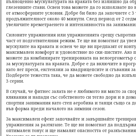
пълноценно мускулатурата на краката без излишно да об
глезенните стави. Освен това можете да го използвате по
от атмосферните условия. Добре би било да започнете с 
продължителност около 40 минути. След период от 2 сед
увеличите времетраенето и интензивността на занимани
Силовите упражнения или упражненията срещу съпротив
част от подготвителния режим. Те ще ви помогнат да уве
мускулите на краката и освен че ще ви предпазят от конт
максимален комфорт и удоволствие по ски-пистите. Ако п
можете да комбинирате тренировката на велоергометър 
за мускулатурата на краката. Добре е да включите в прог
като лег преси, екстензии за квадрицепсите и сгъвания за
Подберете тежестта така, че да можете свободно да изпъл
3 серии.
В случай, че фитнес залата не е любимото ви място за спо
клякания и напади със собственото си тегло дори и в до
спортни занимания като степ аеробика и танци също са д
във форма преди началото на зимния сезон.
За максимален ефект започвайте и завършвайте трениров
упражнения за разтягане. Те ще ви помогнат да поддържа
оптимален тонус и ще намалят опасността от разкъсвания