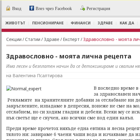
Вход
Влез чрез Facebook
Регистрация
ЖИВОТЪТ
ПЕНСИОНИРАНЕ
ФИНАНСИ
ЗДРАВЕ
КАК ДА
Секции
/
Статии
/
Здраве
/
Експерт
/
Здравословно - моята ли
Здравословно - моята лична рецепта
Има лесен и безплатен начин да се детоксикираме и свалим н
на Валентина Псалтирова
В последно време в
за здравославен нач
Рекламите на хранителните добавки за отслабване ни де
закръглените, изпадаме в депресия, понеже не сме на мо
отслабнем, но си ходим гладни и дебели. Всеки му се иск
пък светът ще е скучен, ако всички сме под един калъп.
Преди време прочетох някъде една евтина и лесна рецеп
тялото ни: завираме 6 чаени чаши вода и изчакваме да из