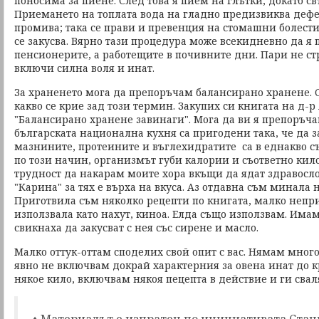
поносима за пиене. След това я пием на глътки, докато с
Приемането на топлата вода на гладно предизвиква дефе
промива; така се прави и превенция на стомашни болести
се закусва. Вярно тази процедура може всекидневно да я 
пенсионерите, а работещите в почивните дни. Пари не стр
включи силна воля и инат.
За храненето мога да препоръчам балансирано хранене. С
какво се крие зад този термин. Закупих си книгата на д-
"Балансирано хранене завинаги". Мога да ви я препоръчам
българската национална кухня са пригодени така, че да з
мазнините, протеините и въглехидратите са в еднакво с
по този начин, организмът губи калории и съответно кил
трудност да накарам моите хора вкъщи да ядат здравосл
"Карина" за тях е върха на вкуса. Аз отдавна съм минала 
Приготвила съм няколко рецепти по книгата, малко неп
използвала като нахут, киноа. Елда също използвам. Имам
свикнаха да закусват с нея със сирене и масло.
Малко оттук-оттам споделих свой опит с вас. Нямам много
явно не включвам докрай характерния за овена инат до кр
някое кило, включвам някоя пецепта в действие и ги свал