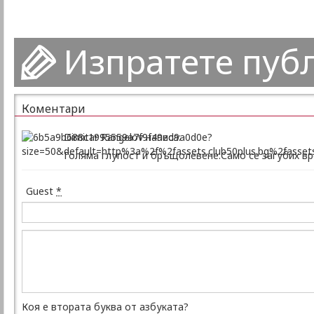
Изпратете пуб
Коментари
Dimitar Rangelov написа:
Голяма глупост и бръщолевене.Само се загубих вр
Guest
*
Коя е втората буква от азбуката?