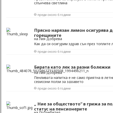
слънчева светлина
преди около 6 години
Прясно нарязан лимон осигурява д
горещините
на Лия Добрева
Как да си осигурим здрав сън през топлите
преди около 6 години
Бирата като лек за разни болежки
на Лия Добрева
Пенливата напитка е не само приятна в летн
сериозни ползи за здравето
преди около 6 години
„ Ние за обществото“ в грижа за п
статус на пенсионерите
на Потребител