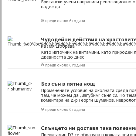
Британски учени направили революционно о
надежда
преди около 6 години
Чудодейни действия на храстовит
на Лия Добрева
Като източник на витамини, като природен л
древността до днес
преди около 6 години
Без сън в лятна нощ
Променените условия на околната среда по
там, че можем да „изгубим” съня си. По те
коментара на д-р Георги Шуманов, невролог
преди около 6 години
Слънцето ни доставя така полезни
Превитамин D3 се образува в кожата при изл