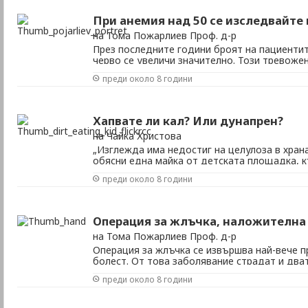
При анемия над 50 се изследвайте
на Тома Пожарлиев Проф. д-р
През последните години броят на пациентит
черво се увеличи значително. Този тревожен
обърнем към хората с цел те да участват а
преди около 8 години
профилактика. Нека първо да подчертаем ка
дебелото черво е лечимо заболяване, когато 
Хапвате ли кал? Или дунапрен?
на Чайка Христова
„Изглежда има недостиг на целулоза в хран
обясни една майка от детската площадка, 
да играе. Нейният малък син непрекъснато 
преди около 8 години
кора от дърво – напоследък в столицата из
само за оформяне на цветните лехи в някои па
Операция за жлъчка, наложителна 
на Тома Пожарлиев Проф. д-р
Операция за жлъчка се извършва най-вече 
болест. От това заболявание страдат и дват
засегнатата възраст е 40-65 г. В по-младат
преди около 8 години
боледуват по-често от мъжете, но след 60 
процент. Не е изключено да боледуват и деца