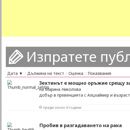
Изпратете пуб
Дата ▼
/
Дължина на текст
/
Оценка
/
Показвания
Зехтинът е мощно оръжие срещу з
на Марина Николова
добър в превенцията с Алцхаймер и възрас
преди около 6 години
Пробив в разгадаването на рака