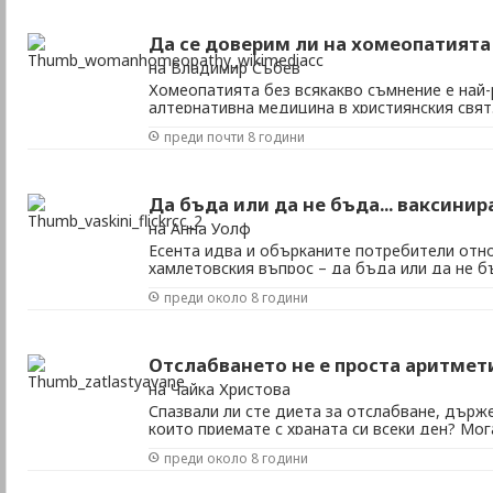
Да се доверим ли на хомеопатията
на Владимир Събев
Хомеопатията без всякакво съмнение е най
алтернативна медицина в християнския свят.
трябва ѝ се доверяваме? Какви са истинскит
преди почти 8 години
Хомеопатията е много по-стара от всички м
връщане към корените. Още през 1796 г. Сам
Да бъда или да не бъда... ваксинир
на Анна Уолф
Есента идва и обърканите потребители отн
хамлетовския въпрос – да бъда или да не б
грип? Всеки опит да се намери достоверна
преди около 8 години
удря на камък – поне ако четеш публикации
скептицизъм. Любителите на теориите на ко
...
Отслабването не е проста аритмет
на Чайка Христова
Спазвали ли сте диета за отслабване, държе
които приемате с храната си всеки ден? Мог
който се грижи поне малко за здравето (и те
преди около 8 години
да намали натрупаните през зимата слоеве о
намали количеството храна. Е, може да не ...