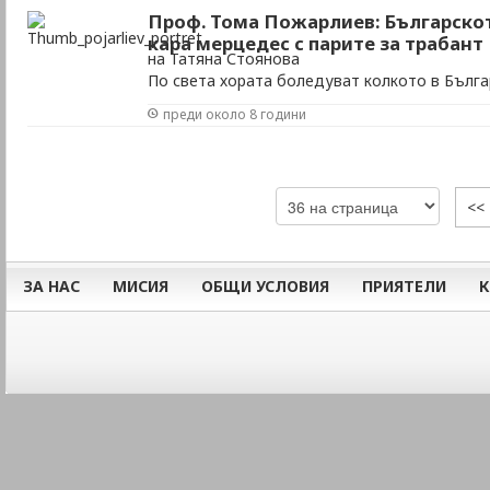
Проф. Тома Пожарлиев: Българско
кара мерцедес с парите за трабант
на Татяна Стоянова
По света хората боледуват колкото в Бълга
късно на лекар. Българинът кара редовно кол
преди около 8 години
собственото си здраве не се интересува, ос
накъде. Такива са впечатленията на един от
ръководителят на клиниката по обща хирурги
<<
ЗА НАС
МИСИЯ
ОБЩИ УСЛОВИЯ
ПРИЯТЕЛИ
К