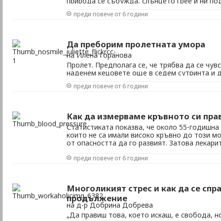
природа се събужда, слънцето грее и ни по
да се раздвижим и усмихнем, но за съжален
преди повече от 6 години
пролетната умора. Тя е типична за страни, 
слънчевото греене се променят при смяна на 
Да преборим пролетната умора
на Илена Горанова
Пролет. Предполага се, че трябва да се чув
наденем кецовете още в седем сутринта и д
разходка в парка преди работният ден да ни 
преди повече от 6 години
отмаляло, тъпо и всичко ви се отдава трудн
коства планини от енергия, каквато ...
Как да измерваме кръвното си пра
Статистиката показва, че около 55-годишна
които не са имали високо кръвно до този м
от опасността да го развият. Затова лекар
да се следят показанията и в зависимост от
преди повече от 6 години
специалист или да се взимат предписаните ле
Многоликият стрес и как да се спра
продължение
на д-р Добрина Добрева
„Да правиш това, което искаш, е свобода, н