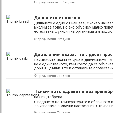
преди повече от 6 години
на тютютна и производството на самите цига
Дишането е полезно
Дишането е едно от нещата, с които нашето
мислим за това. Но ако обърнем малко пове
естествена функция на организма и я подси
усилие, ще открием колко благотворни са р
преди почти 7 години
белите дробове. Това е така, защото: кислор
Да заличим възрастта с десет прос
Най-лесният начин се крие в движението. То
не е единственото, към което да се обърнет
дори и... дъвки. Ето и останалите оповестен
факти за борбата със стареенето. Марш в з
преди почти 7 години
тежести забавят признаците на стареене, тов
Психичното здраве не е за пренеб
на Лия Добрева
С падането на температурите и облачното в
да изпадаме в мрачни настроения. Струва ни
напуска и сякаш всичко се обръща срещу нас
преди почти 7 години