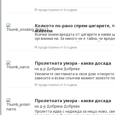
преди повече от 6 години
Колкото по-рано спрем цигарите, 
живеем
Всички знаем вредата от цигарите и какви щ
организма ни. За никого не е тайна, че вре
значително живота ни. Но има и добра новин
спрем да пушим, толкова по-голям шанс им
преди повече от 6 години
изгубеното. След редица проучвания, канадск
Пролетната умора - каква досада
на д-р Добрина Добрева
Увеличете светлината в своя дом: отворет
завесите и всеки слънчев момент излезте по
може вашето тяло да абсорбира колкото м
преди повече от 6 години
светлина. Забравете за слънчевите очила, 
светлинните лъчи от синия спектър, за да 
циркаден ...
Пролетната умора - каква досада
на д-р Добрина Добрева
Пролетта идва с надежда за нещо ново, све