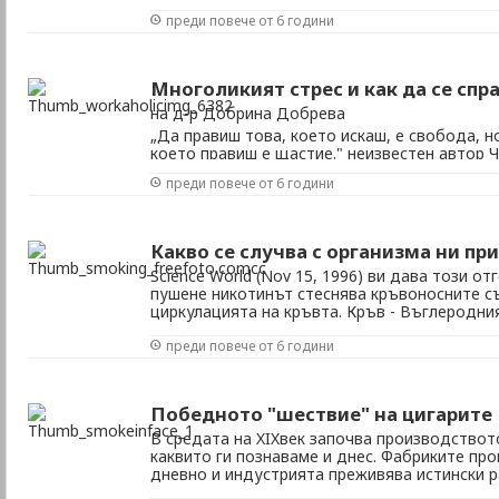
което правиш е щастие." неизвестен автор П
преди повече от 6 години
многофакторни. На първо място, за да се ч
на работното си място, има липса на яснота
това, което ръководителите очакват от него.
Многоликият стрес и как да се спр
на д-р Добрина Добрева
„Да правиш това, което искаш, е свобода, н
което правиш е щастие." неизвестен автор 
забелязва или не обръща внимание на няко
преди повече от 6 години
безпричинна тревожност или безпокойство 
маловажни събития. В други случаи настрое
...
Какво се случва с организма ни пр
Science World (Nov 15, 1996) ви дава този от
пушене никотинът стеснява кръвоносните с
циркулацията на кръвта. Кръв - Въглеродни
дим измества до 12 % от кислорода, пренас
преди повече от 6 години
телца. До различните части на тялото достиг
Победното "шествие" на цигарите
В средата на XIXвек започва производството
каквито ги познаваме и днес. Фабриките пр
дневно и индустрията преживява истински р
по-лесно достъпни дори и като цена. Подоб