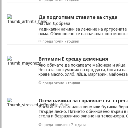
определяме подобни пропадания като депрес
че знаем всичко, свързано с това състояние? 
Да подготвим ставите за студа
на Лия Добрева
Радикални начини за лечение на артрозните
няма. Обикновено се назначават противовъ
антиревматични средства, които потискат б
преди почти 7 години
това е само временно облекчение. След кат
хапчето отмине, болката отново се събужда.
Витамин Е срещу деменция
Ако обичате да похапвате майонеза и яйца, 
Честата консумация на продукти, богати на 
краве масло, хляб, яйца, маргарин, майонез
риска от развитието на болестта на Алцхай
преди около 7 години
се свързва с напредването на възрастта, съ
Осем начина за справяне със стрес
Посягането към чаша вино или бутилка бира
твърде лесно. Питието обикновено върви в 
стола и безразлично зяпане на телевизора. 
здравословни начини за отърсване от стрес
преди повече от 7 години
реакция на външна заплаха – реагира умът ни,