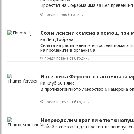
Проектът на Софарма има за цел превенция
белодробни заболявания. Безплатно измерв
преди около 6 години
стойности на кръвното си налягане, теглото 
на дишането и съдържанието на СО в дроб
Соя и ленени семена в помощ при 
на Лия Добрева
Силата на растителните естрогени помага 
на промените в организма
преди повече от 6 години
Изтеглиха Фервекс от аптечната 
на Клуб 50 Плюс
В противогрипното лекарство е намерена о
преди повече от 6 години
Непреодолим враг ли е тютюнопу
31 май е световен ден против тютюнопушен