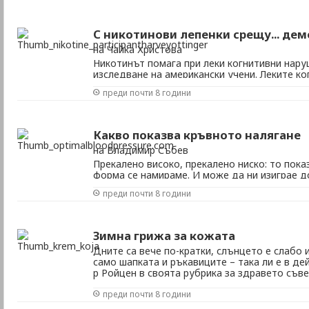
С никотинови лепенки срещу... де
на Чайка Христова
Никотинът помага при леки когнитивни нар
изследване на американски учени. Леките к
предшественик на Алцхаймер или на други 
преди почти 8 години
Шестмесечна терапия с никотин на участниц
подобрила дългосрочната им памет с 46%, до
Какво показва кръвното налягане
на Владимир Събев
Прекалено високо, прекалено ниско: то пока
форма се намираме. И може да ни изиграе д
усложнения. Когато докторът ви мери кръв
преди почти 8 години
две числа: 120/70, например. Те отговарят н
диастоличното кръвно налягане. За да разбер
Зимна грижа за кожата
Дните са вече по-кратки, слънцето е слабо 
само шапката и ръкавиците – така ли е в де
р Ройцен в своята рубрика за здравето съве
място да се погрижим за UV защитата на ко
преди почти 8 години
от колодата – кафето. За предпазване от мел