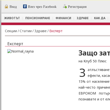
Вход
Влез чрез Facebook
Регистрация
ЖИВОТЪТ
ПЕНСИОНИРАНЕ
ФИНАНСИ
ЗДРАВЕ
КАК ДА
Секции
/
Статии
/
Здраве
/
Експерт
Експерт
Защо за
на Клуб 50 Плюс
З
атлъстяване
ефекти, каса
15% от население
най-често причин
ЕВРОКОМ потърс
познавате и от ел