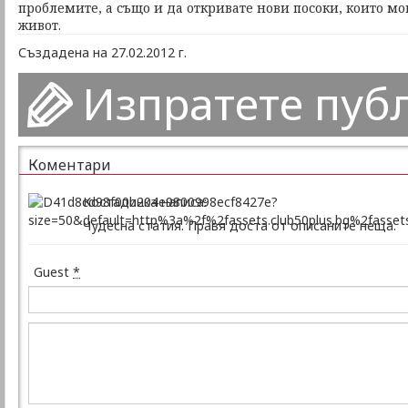
проблемите, а също и да откривате нови посоки, които м
живот.
Създадена на 27.02.2012 г.
Изпратете пуб
Коментари
Костадинка написа:
Чудесна статия. Правя доста от описаните неща.
Guest
*