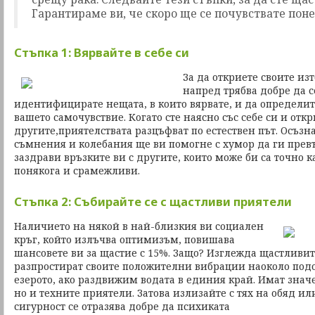
Гарантираме ви, че скоро ще се почувствате поне
Стъпка 1: Вярвайте в себе си
За да откриете своите из
напред трябва добре да с
идентифицирате нещата, в които вярвате, и да определит
вашето самочувствие. Когато сте наясно със себе си и отк
другите,приятелствата разцъфват по естествен път. Осъзн
съмнения и колебания ще ви помогне с хумор да ги превъ
заздрави връзките ви с другите, които може би са точно к
понякога и срамежливи.
Стъпка 2: Събирайте се с щастливи приятели
Наличието на някой в най-близкия ви социален
кръг, който излъчва оптимизъм, повишава
шансовете ви за щастие с 15%. Защо? Изглежда щастливит
разпростират своите положителни вибрации наоколо подо
езерото, ако раздвижим водата в единия край. Имат знач
но и техните приятели. Затова излизайте с тях на обяд или
сигурност се отразява добре да психиката