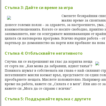
Стъпка 3: Дайте си време за игра
Сменете безкрайния спис
малко време за спонтанна
донесе големи ползи – за здравето, за настроението, ума, 
взаимоотношенията. Когато се носите свободно, приятно 
заниманието, вие си осигурявате миниваканция от крайни
цялата си натоварена програма. Всичко върши работа – от
партньор до домакинство на парти или пробване на нова 
Стъпка 4: Отблъсквайте негативното
Случва ли се вътрешният ви глас да изригва неща
от сорта на: „Как можа да забравиш, идиот такъв"?
Понякога шумът в собствената ни глава е най-силният стр
негативните мисли вземат връх, представете си един голя
преобърнете нещата. Мислете положително. Например ако
време на работа, кажете си „Силата е в мен". Или ако се з
кажете си „Мога да се справя с всичко".
Стъпка 5: Поддържайте връзка с другите