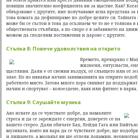
повиши значително коефициента ви за щастие. Как? Когат
обвързваме с другите, ние получаваме ясна представа за 
това помага да дефинираме по-добре целите си. Тайната 
може би се състои в това да осъзнаем че то не е толкова в
обществената стълбица, а по-скоро е в забавянето на движ
можем да споделим постижения и дарове с другите.
Стъпка 8: Повече удоволствия на открито
Времето, прекарано с Ма
жизнени, ентусиасти, ен
щастливи. Дали е от свежия въздух, от слънцето или от з
знае. Но по някакъв начин заниманията на открито подоб
работното място. Затова много хора свикват да поддържа
начин и спортуват – колоездене, каяк или фитнес в парка.
Стъпка 9: Слушайте музика
Ако искате да се чувствате добре, да намалите
стреса и да се зареждате с енергия, доверете се на
вашето стерео. Дали обичате Бах, Лейди Гага или Бийтъл
музиката, която ви кара да се чувствате добре, ще подоб
и дишането, а мозъкът ви ще отделя допамин, нервнотра