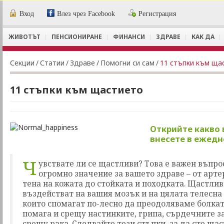
Вход
Влез чрез Facebook
Регистрация
ЖИВОТЪТ
ПЕНСИОНИРАНЕ
ФИНАНСИ
ЗДРАВЕ
КАК ДА
Секции
/
Статии
/
Здраве
/
Помогни си сам
/
11 стъпки към ща
11 стъпки към щастието
Открийте какво 
внесете в ежедн
Ч
увствате ли се щастливи? Това е важен въпро
огромно значение за вашето здраве – от арте
тена на кожата до стойката и походката. Щастли
въздействат на вашия мозък и на цялата телесна
които спомагат по-лесно да преодоляваме болката
помага и срещу настинките, грипа, сърдечните з
срещу рака. Следвайте тези стъпки, за да сте щас