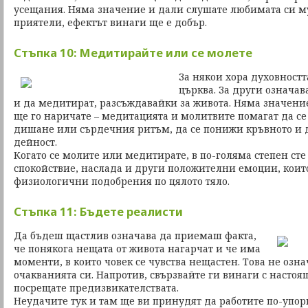
усещания. Няма значение и дали слушате любимата си м
приятели, ефектът винаги ще е добър.
Стъпка 10: Медитирайте или се молете
За някои хора духовностт
църква. За други означав
и да медитират, разсъждавайки за живота. Няма значение
ще го наричате – медитацията и молитвите помагат да се 
дишане или сърдечния ритъм, да се понижи кръвното и 
дейност.
Когато се молите или медитирате, в по-голяма степен ст
спокойствие, наслада и други положителни емоции, коит
физиологични подобрения по цялото тяло.
Стъпка 11: Бъдете реалисти
Да бъдеш щастлив означава да приемаш факта,
че понякога нещата от живота нагарчат и че има
моменти, в които човек се чувства нещастен. Това не озн
очакванията си. Напротив, свързвайте ги винаги с настоящ
посрещате предизвикателствата.
Неудачите тук и там ще ви принудят да работите по-упор