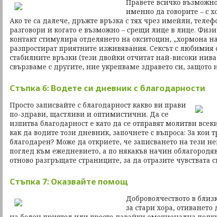
Правете всичко възможно,
именно да говорите – с хо
Ако те са далече, дръжте връзка с тях чрез имейли, теле
разговори и когато е възможно – срещи лице в лице. Физ
контакт стимулира отделянето на окситоцин, „хормона на 
разпростират приятните изживявания. Сексът с любимия 
стабилните връзки (тези двойки отчитат най-високи нива 
свързваме с другите, ние укрепваме здравето си, защото 
Стъпка 6: Водете си дневник с благодарности
Просто записвайте с благодарност какво ви прави
по-здрави, щастливи и оптимистични. Да се
изпитва благодарност е като да се отправят молитви всеки
как да водите този дневник, започнете с въпроса: За кои 
благодарен? Може да откриете, че записването на тези н
поглед към ежедневието, а по някакъв начин облагородяв
отново разгръщате страниците, за да отразите чувствата с
Стъпка 7: Оказвайте помощ
Доброволчеството в близ
за стари хора, отиването 
на болен приятел или просто давайки емоционална подк