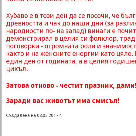
Хубаво е в този ден да се посочи, че бъл
древността и чак до наши дни (за разли
народности по- на запад) винаги е почи
демонстрирал в целия си фолклор, трад
поговорки - огромната роля и значимост
както и на женските енергии като цяло. 
един ден от годината, а в целия годиш
цикъл.
Затова отново - честит празник, дами
Заради вас животът има смисъл!
Създадена на 08.03.2017 г.