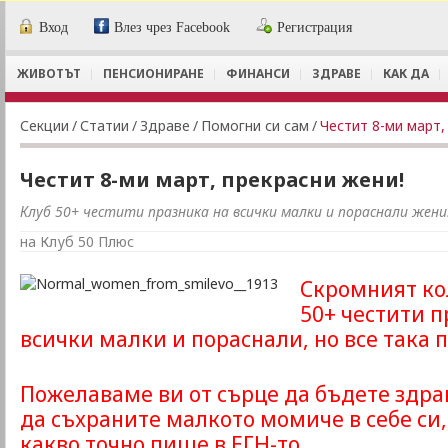
Вход
Влез чрез Facebook
Регистрация
ЖИВОТЪТ
ПЕНСИОНИРАНЕ
ФИНАНСИ
ЗДРАВЕ
КАК ДА
Секции
/
Статии
/
Здраве
/
Помогни си сам
/
Честит 8-ми март,
Честит 8-ми март, прекрасни жени!
Клуб 50+ честити празника на всички малки и пораснали жени
на Клуб 50 Плюс
Скромният ко
50+ честити п
всички малки и пораснали, но все така 
Пожелаваме ви от сърце да бъдете здра
да съхраните малкото момиче в себе си,
какво точно пише в ЕГН-то.