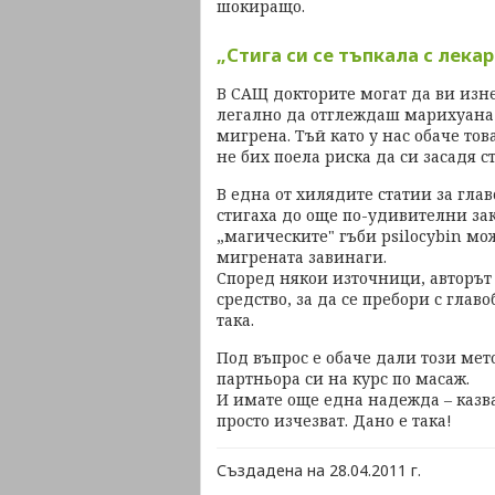
шокиращо.
„Стига си се тъпкала с лекарс
В САЩ докторите могат да ви изн
легално да отглеждаш марихуана 
мигрена. Тъй като у нас обаче тов
не бих поела риска да си засадя с
В една от хилядите статии за гла
стигаха до още по-удивителни за
„магическите" гъби psilocybin мо
мигрената завинаги.
Според някои източници, авторът
средство, за да се пребори с глав
така.
Под въпрос е обаче дали този мето
партньора си на курс по масаж.
И имате още една надежда – казва
просто изчезват. Дано е така!
Създадена на 28.04.2011 г.