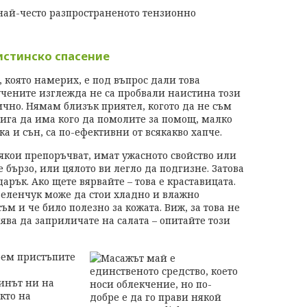
 най-често разпространеното тензионно
истинско спасение
 която намерих, е под въпрос дали това
 учените изглежда не са пробвали наистина този
ично. Нямам близък приятел, когото да не съм
тига да има кого да помолите за помощ, малко
а и сън, са по-ефективни от всякакво хапче.
якои препоръчват, имат ужасното свойство или
е бързо, или цялото ви легло да подгизне. Затова
арък. Ако щете вярвайте – това е краставицата.
зеленчук може да стои хладно и влажно
м и че било полезно за кожата. Виж, за това не
ява да заприличате на салата – опитайте този
рем пристъпите
инът ни на
кто на