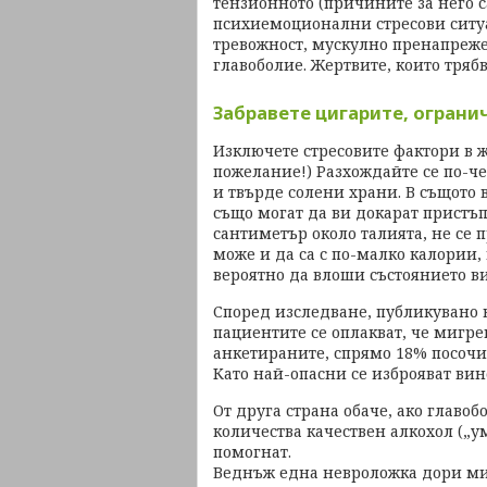
тензионното (причините за него с
психиемоционални стресови ситу
тревожност, мускулно пренапреже
главоболие. Жертвите, които трябв
Забравете цигарите, ограни
Изключете стресовите фактори в 
пожелание!) Разхождайте се по-че
и твърде солени храни. В същото 
също могат да ви докарат пристъп
сантиметър около талията, не се 
може и да са с по-малко калории, 
вероятно да влоши състоянието ви
Според изследване, публикувано 
пациентите се оплакват, че мигре
анкетираните, спрямо 18% посочил
Като най-опасни се изброяват вин
От друга страна обаче, ако главо
количества качествен алкохол („у
помогнат.
Веднъж една невроложка дори ми 