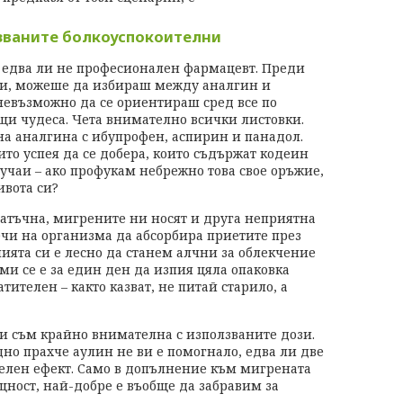
званите болкоуспокоителни
в едва ли не професионален фармацевт. Преди
ии, можеше да избираш между аналгин и
 невъзможно да се ориентираш сред все по
щи чудеса. Чета внимателно всички листовки.
а аналгина с ибупрофен, аспирин и панадол.
то успея да се добера, които съдържат кодеин
учаи – ако профукам небрежно това свое оръжие,
ивота си?
татъчна, мигрените ни носят и друга неприятна
ечи на организма да абсорбира приетите през
нията си е лесно да станем алчни за облекчение
 ми се е за един ден да изпия цяла опаковка
тителен – както казват, не питай старило, а
ги съм крайно внимателна с използваните дози.
едно прахче аулин не ви е помогнало, едва ли две
телен ефект. Само в допълнение към мигрената
ъщност, най-добре е въобще да забравим за