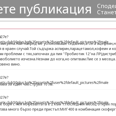
ете публикация
Сподел
Станет
:
 мигрена.Най-напред ме успокояваше седалгин,а сега ацефеин,н
я в краен случай.Той съдържа аспирин,парацетамол,кофеин и к
ам проблеми с тях,започнах да пия "Пробиотик 12"на ЛР(дистри
авоболието изчезна.Незнам до кога,но опитвам.Пие се з месеца
рвено вино.
ва за един час.Струва 10 лв.
е боря с нея но резалтата е 2 към 1.Последния месец открих по
лзва много бързо преди пристъп:МИГ400 в комбинация скоферга