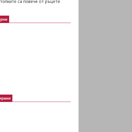
топките са повече от ръцете
ярни
ирани