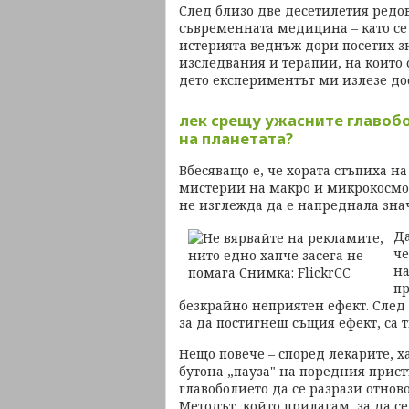
След близо две десетилетия редов
съвременната медицина – като се 
истерията веднъж дори посетих зн
изследвания и терапии, на които
дето експериментът ми излезе до
лек срещу ужасните главобо
на планетата?
Вбесяващо е, че хората стъпиха н
мистерии на макро и микрокосмос
не изглежда да е напреднала зна
Да
че
на
пр
безкрайно неприятен ефект. След
за да постигнеш същия ефект, са 
Нещо повече – според лекарите, х
бутона „пауза" на поредния прист
главоболието да се разрази отново
Методът, който прилагам, за да се