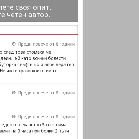
ете своя опит.
е четен автор!
Преди повече от 8 години
о след това стомаха ме
одеин.Тъй като всички болести
буторка съм)също и алое вера гел
.Не яжте храни,които имат
Преди повече от 8 години
Преди повече от 8 години
редното лекарство.За сега има
мин на 3 часа при болки 2 пъти