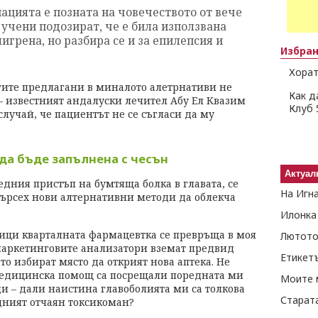
ацията е позната на човечеството от вече
 учени подозират, че е била използвана
игрена, но разбира се и за епилепсия и
Избра
Хорат
гите предлагани в миналото алетрнативи не
Как д
– известният андалуски лечител Абу Ел Квазим
Клуб 
случай, че пациентът не се съгласи да му
 да бъде запълнена с чесън
Актуал
едния пристъп на бумтяща болка в главата, се
На Игн
 търсех нови алтернативни методи да облекча
Илонка
мици кварталната фармацевтка се превръща в моя
Лютото
маркетинговите анализатори вземат предвид
Етикет
то избират място да открият нова аптека. Не
медицинска помощ са посрещали поредната ми
Моите 
и – дали наистина главоболията ми са толкова
Старат
дният отчаян токсикоман?