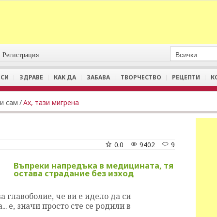
Регистрация
СИ
ЗДРАВЕ
КАК ДА
ЗАБАВА
ТВОРЧЕСТВО
РЕЦЕПТИ
К
и сам
/
Ах, тази мигрена
0.0
9402
9
Въпреки напредъка в медицината, тя
остава страдание без изход
а главоболие, че ви е идело да си
.. е, значи просто сте се родили в