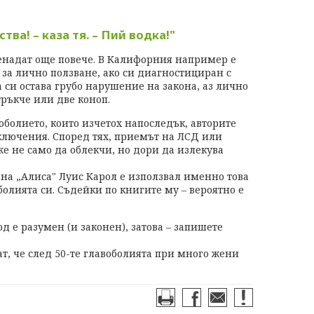
тва! – каза тя. – Пий водка!"
енадат още повече. В Калифорния например е
за лично ползване, ако си диагностициран с
а си остава грубо нарушение на закона, аз лично
тръкче или две коноп.
воболието, които изчетох напоследък, авторите
ключения. Според тях, приемът на ЛСД или
же не само да облекчи, но дори да излекува
 на „Алиса" Луис Карол е използвал именно това
оболията си. Съдейки по книгите му – вероятно е
д е разумен (и законен), затова – запишете
т, че след 50-те главоболията при много жени