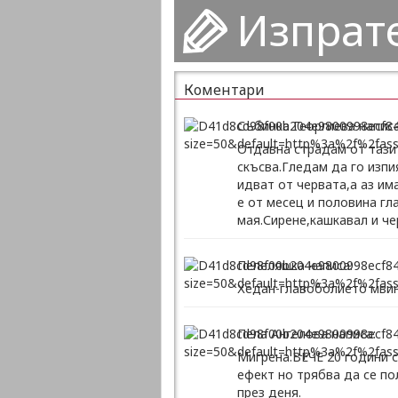
Изпрат
Коментари
Събинка Георгиева написа
Отдавна страдам от тази
скъсва.Гледам да го изпи
идват от червата,а аз им
е от месец и половина гл
мая.Сирене,кашкавал и че
Пепеляшка написа:
Хедан-главоболието мвина
Пепа Ангелова написа:
Мигрена.ВЕЧЕ 20 години с
ефект но трябва да се по
през деня.