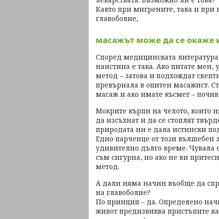
Както при мигрените, така и при
главоболие,
масажът може да се окаже 
Според медицинската литература,
наистина е така. Ако питате мен,
метод – затова и подхождат скепт
превърнала в опитен масажист. С
масаж и ако имате късмет – почивк
Мокрите кърпи на челото, които н
да изсъхнат и да се стоплят твърд
природата ни е дала истински под
Едно парченце от този вълшебен 
удивително дълго време. Чувала съ
съм сигурна, но ако не ви притесн
метод.
А дали няма начин въобще да сп
на главоболие?
По принцип – да. Определено нач
живот предизвиква пристъпите ка