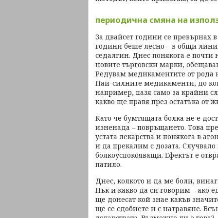
периодична смяна на изпол
За двайсет години се превърнах 
години беше лесно – в общи лин
седалгин. Днес понякога е почти
новите търговски марки, обещава
Редувам медикаментите от рода н
Най-силните медикаменти, до кои
например, пазя само за крайни сл
какво ще правя през остатъка от ж
Като че бумтящата болка не е дос
изненада – повръщането. Това пр
устата лекарства и понякога в аго
и да прекалим с дозата. Случвало
болкоуспокояващи. Ефектът е отвра
патило.
Днес, колкото и да ме боли, вина
Пък и какво да си говорим – ако 
ще донесат кой знае какъв значи
ще се сдобиете и с натравяне. Вс
лекарствата. Възможно ли е това?