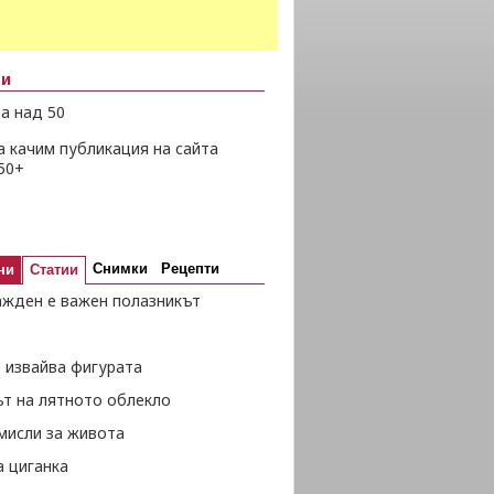
ни
а над 50
а качим публикация на сайта
50+
Снимки
Рецепти
ни
Статии
ажден е важен полазникът
 извайва фигурата
ът на лятното облекло
мисли за живота
а циганка