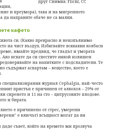
а
ации,
ние и преумора), така и на мигренното
а да направите обаче не са малки.
чете кафето
живота си. (Какво прекрасно и неизпълнимо
сто на чист въздух. Избягвайте всякакви колбаси
време, имайте предвид, че гладът и умората
. Ако искате да си спестите някой излишен
предоверявайте на напитките с подсладители. Те
но съдържат аспартам – вещество, което е
.
в специализирания журнал Cephalgia, най-често
нният пристъп е причинен от алкохол – 29% от
и сиренето и 11 на сто – цитрусовите плодове.
ото и бирата.
болието е причинено от стрес, умерени
мерени" е ключът) всъщност могат да ви
даде съвет, който на времето ми прозвуча