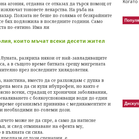
Когато 
на агония, отдавна се отказах да търся помощ от
изключат тоновете лекарства. На ръба на
ахар. Ползата не беше по-голяма от безкрайните
Попул
 се бях подложила в последните години. Само
ста по-евтино. Има ли
лия, които мъчат всеки десети жител
а Луната, разкриха някои от най-завладяващите
а, а в същото време битката срещу мигрената
чително през последните хилядолетия.
, наистина, вместо да се разхождам с дупка в
репа мога да си купя ибупрофен, но както е
ясно всеки, страдащ от хронични заболявания,
екаляването с болкоуспокояващи води до един
 време организмът привиква с медикаментите и
Дискут
ти необходими по-големи дози.
апчето може не да спре, а само да натисне
ъп, и след отминаване на ефекта му,
 в пълната си сила.
 предпазя от този сценарии, е