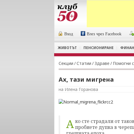
Вход
Влез чрез Facebook
ЖИВОТЪТ
ПЕНСИОНИРАНЕ
ФИНАН
Секции
/
Статии
/
Здраве
/
Помогни с
Ах, тази мигрена
на Илена Горанова
А
ко сте страдали от таков
пробиете дупка в черепа.
грешната епоха.