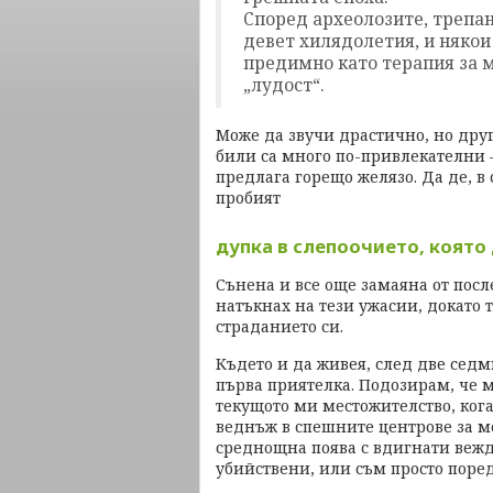
Според археолозите, трепан
девет хилядолетия, и някои
предимно като терапия за м
„лудост“.
Може да звучи драстично, но дру
били са много по-привлекателни 
предлага горещо желязо. Да де, в 
пробият
дупка в слепоочието, която
Сънена и все още замаяна от посл
натъкнах на тези ужасии, докато
страданието си.
Където и да живея, след две сед
първа приятелка. Подозирам, че 
текущото ми местожителство, кога
веднъж в спешните центрове за 
среднощна поява с вдигнати вежд
убийствени, или съм просто поре