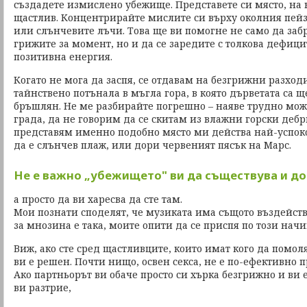
създадете измислено убежище. Представете си място, на к
щастлив. Концентрирайте мислите си върху околния пейза
или слънчевите лъчи. Това ще ви помогне не само да заб
грижите за момент, но и да се заредите с толкова дефиц
позитивна енергия.
Когато не мога да заспя, се отдавам на безгрижни разходи
тайнствено потънала в мъгла гора, в която дърветата са щ
бръшлян. Не ме разбирайте погрешно – наяве трудно може
града, да не говорим да се скитам из влажни горски дебри
представям именно подобно място ми действа най-успоко
да е слънчев плаж, или дори червеният пясък на Марс.
Не е важно „убежището" ви да съществува и до
а просто да ви харесва да сте там.
Мои познати споделят, че музиката има същото въздейств
за мнозина е така, моите опити да се приспя по този нач
Виж, ако сте сред щастливците, които имат кого да помол
ви е решен. Почти нищо, освен секса, не е по-ефективно п
Ако партньорът ви обаче просто си хърка безгрижно и ви е
ви разтрие,