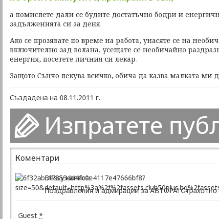
а помислете дали се будите достатъчно бодри и енергични
задълженията си за деня.
Ако се прозявате по време на работа, унасяте се на необи
включително зад волана, усещате се необичайно раздра
енергия, посетете личния си лекар.
Защото Сънчо лекува всичко, обича да казва малката ми д
Създадена на 08.11.2011 г.
Изпратете пуб
Коментари
Dessy написа:
Поздравления и адмирации за АВТОРА! Страхотно 
Guest
*