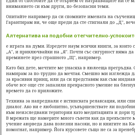
Един от способите да се отървем от натрапващите ни се 
вниманието си към други, по-безопасни теми.
Опитайте например да си спомните имената на съученици
Гарантирам ви, че още преди да сте стигнали до „Д", вече
Алтернатива на подобни отегчително-успокои
е играта на думи. Изредете наум всички книги, за които с
„А", и приключвайки на „Я". Почти със сигурност няма да
преминете през страшното „Щ", например.
Като бях дете, мечтите ме унасяха в люлееща прегръдка. 
намирам за по-трудно да мечтая. Смешно ми изглежда д
за красивия принц, или да си представям как съм индиа
обаче все още сте запазили прекрасното умение на бленува
времето да го приложите.
Техника за напреднали е истинската релаксация, или сп
диалог. Ако ви е любопитно, усъвършенствате ли подобни 
към неизследвани територии като медитацията и дори т
В мрежата ще намерите много съвети как да прекъснете 
учение аюрведа дава полезни насоки, но и книгите на Ка
помогнат, например. Йога курсовете също не са за пренеб