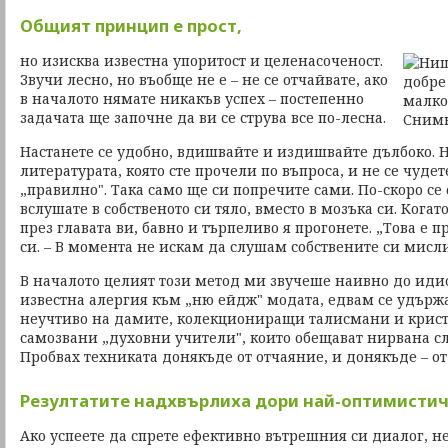
Общият принцип е прост,
но изисква известна упоритост и целенасоченост.
Звучи лесно, но въобще не е – не се отчайвате, ако
в началото нямате никакъв успех – постепенно
задачата ще започне да ви се струва все по-лесна.
Настанете се удобно, вдишвайте и издишвайте дълбоко. Н
литературата, която сте прочели по въпроса, и не се чуде
„правилно". Така само ще си попречите сами. По-скоро се 
вслушате в собственото си тяло, вместо в мозъка си. Кога
през главата ви, бавно и търпеливо я прогонете. „Това е п
си. – В момента не искам да слушам собствените си мисли
В началото целият този метод ми звучеше наивно до иди
известна алергия към „ню ейдж" модата, едвам се удърж
неучтиво на дамите, колекциониращи талисмани и крист
самозвани „духовни учители", които обещават нирвана с
Пробвах техниката донякъде от отчаяние, и донякъде – от
Резултатите надхвърлиха дори най-оптимисти
Ако успеете да спрете ефективно вътрешния си диалог, не