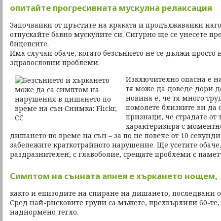
опитайте прогресивната мускулна релаксация
Започвайки от пръстите на краката и продължавайки наго
отпускайте бавно мускулите си. Сигурно ще се унесете пр
бицепсите.
Има случаи обаче, когато безсънието не се дължи просто н
здравословни проблеми.
Изключително опасна е н
тя може да доведе дори д
новина е, че тя много тру
помолете близките ви да 
признаци, че страдате от т
характеризира с моментн
дишането по време на сън – за по не повече от 10 секунди
забележите краткотрайното нарушение. Ще усетите обаче,
раздразнителен, с главоболие, срещате проблеми с памет
Симптом на сънната апнея е хъркането нощем,
както и епизодите на спиране на дишането, последвани 
Сред най-рисковите групи са мъжете, прехвърлили 60-те,
наднормено тегло.