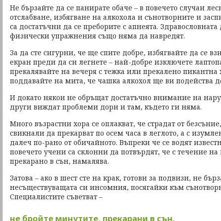
Не бързайте да се панирате обаче – в повечето случаи ле
отслабване, избягване на алкохола и сънотворните и засп
са достатъчни да се преборите с апнеята. Здравословната
физически упражнения също няма да навредят.
За да сте сигурни, че ще спите добре, избягвайте да се в
екран преди да си легнете – най-добре изключете лаптопа
прекалявайте на вечеря с тежка или прекалено пикантна х
поддавайте на мита, че чашка алкохол ще ви подейства д
И докато някои не обръщат достатъчно внимание на нару
други виждат проблеми дори и там, където ги няма.
Много възрастни хора се оплакват, че страдат от безсъние,
свикнали да прекарват по осем часа в леглото, а с изумле
далеч по-рано от обичайното. Въпреки че се водят известн
повечето учени са склонни да потвърдят, че с течение на
прекарано в сън, намалява.
Затова – ако в шест сте на крак, готови за подвизи, не бър
несъществуващата си инсомния, посягайки към сънотвор
Специалистите съветват –
не бройте минутите, прекарани в сън,