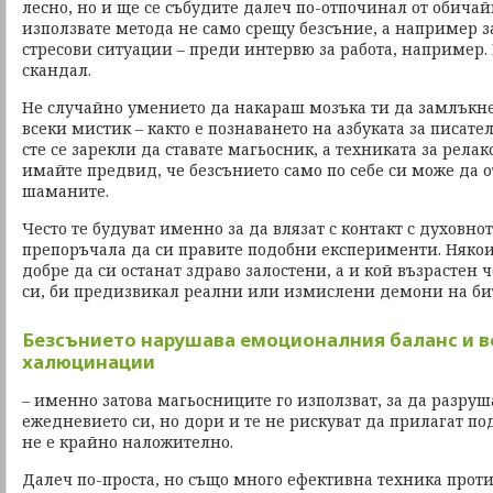
лесно, но и ще се събудите далеч по-отпочинал от обичай
използвате метода не само срещу безсъние, а например за
стресови ситуации – преди интервю за работа, например.
скандал.
Не случайно умението да накараш мозъка ти да замлъкне
всеки мистик – както е познаването на азбуката за писате
сте се зарекли да ставате магьосник, а техниката за релак
имайте предвид, че безсънието само по себе си може да о
шаманите.
Често те будуват именно за да влязат с контакт с духовнот
препоръчала да си правите подобни експерименти. Някои 
добре да си останат здраво залостени, а и кой възрастен ч
си, би предизвикал реални или измислени демони на би
Безсънието нарушава емоционалния баланс и в
халюцинации
– именно затова магьосниците го използват, за да разруш
ежедневието си, но дори и те не рискуват да прилагат по
не е крайно наложително.
Далеч по-проста, но също много ефективна техника проти