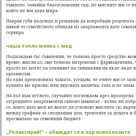
тъмното, чакайки благословения сън, но мислите ми се въ
който не ми дава мира.
Накрая губя надежда и решавам да изпробвам рецептата на
някой от семейството обикаля из апартамента като сомна
сервира
чаша топло мляко с мед
Подхождам със съмнения, че толкова просто средство мо
време, мисля аз, сме толкова натровени с фармацевтика,
просто не могат да повлияят на свикналия на къде-къде 
организъм.
Но едва преполовила чашата, усещам, че очите ми се затв
кухнята ме приспа, или вкусната напитка, така и не знам.
На път към леглото, случайно поглеждам през прозореца.
отсрещните апартаменти сънено намигат – колко ли поб
се, които като мен не могат да успокоят мислите си, върт
между графика за следващия ден, тревогите за децата и
пресмятане на семейния бюджет.
„Релаксирай!" – обаждат се в хор психолозите