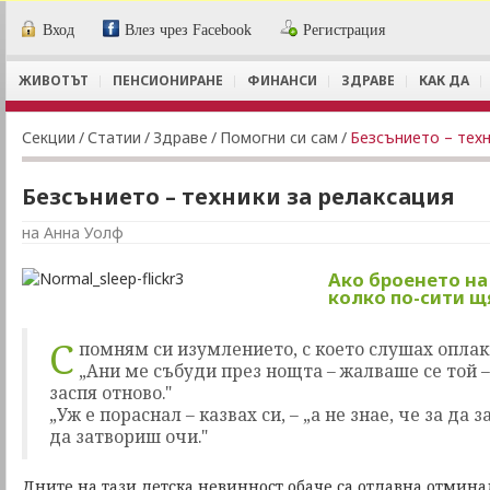
Вход
Влез чрез Facebook
Регистрация
ЖИВОТЪТ
ПЕНСИОНИРАНЕ
ФИНАНСИ
ЗДРАВЕ
КАК ДА
Секции
/
Статии
/
Здраве
/
Помогни си сам
/
Безсънието – техн
Безсънието – техники за релаксация
на Анна Уолф
Ако броенето на
колко по-сити щ
С
помням си изумлението, с което слушах оплак
„Ани ме събуди през нощта – жалваше се той – 
заспя отново."
„Уж е пораснал – казвах си, – „а не знае, че за да
да затвориш очи."
Дните на тази детска невинност обаче са отдавна отмина