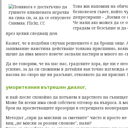
Това ми напомня на обич
безполезен съвет, който ч
депресирани – „Вземи се с
Че нали ако можех да се 
страдам от безсъние и да
през целия следващ ден.
Казват, че в подобни случаи решението е да броиш овце. 
занимание наистина действаше толкова приспивно, колкот
щеше да има много повече заспали пастири и много по-с
Да не говорим, че на нас нас, градските хора, ще ни е н
усилие, за да си спомним в детайли как точно изглежда е
насока по-скоро ще ви разсънят, отколкото да ви приспят.
уморителния вътрешен диалог,
и най-после спокойно да потънем в царството на сънищат
Може би всеки има свой собствен отговор на въпроса. А м
броя на просветващите прозорци в отсрещната кооперация
Методът „спри да мислиш за сметките" чисто и просто не 
виц „не мисли за розови слонове", нали?