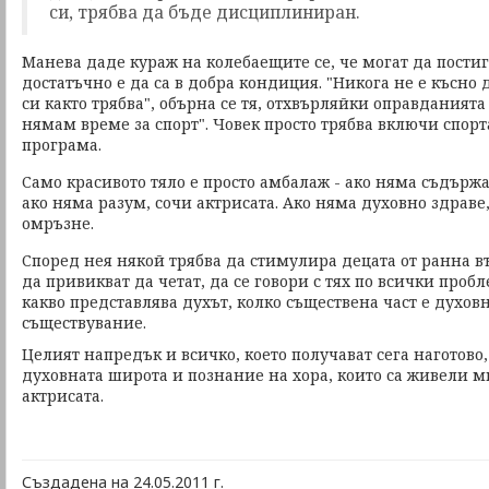
си, трябва да бъде дисциплиниран.
Манева даде кураж на колебаещите се, че могат да постиг
достатъчно е да са в добра кондиция. "Никога не е късно 
си както трябва", обърна се тя, отхвърляйки оправданията
нямам време за спорт". Човек просто трябва включи спорт
програма.
Само красивото тяло е просто амбалаж - ако няма съдържа
ако няма разум, сочи актрисата. Ако няма духовно здраве
омръзне.
Според нея някой трябва да стимулира децата от ранна въ
да привикват да четат, да се говори с тях по всички проб
какво представлява духът, колко съществена част е духов
съществувание.
Целият напредък и всичко, което получават сега наготово,
духовната широта и познание на хора, които са живели м
актрисата.
Създадена на 24.05.2011 г.