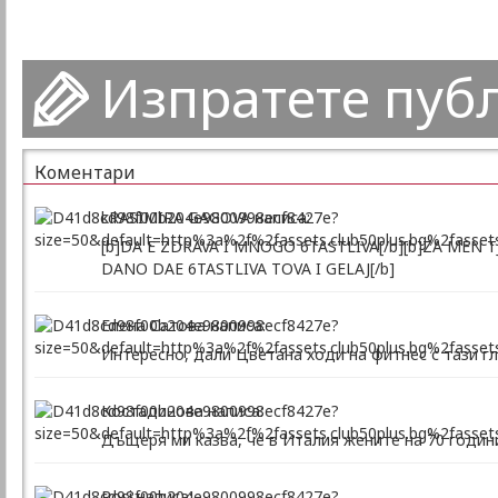
Изпратете пуб
Коментари
kRASIMIRA GAGOVA написа:
[b]DA E ZDRAVA I MNOGO 6TASTLIVA[/b][b]ZA MEN T
DANO DAE 6TASTLIVA TOVA I GELAJ[/b]
Елена Сатова написа:
Интересно, дали Цветана ходи на фитнес с тази гл
Костадинова написа:
Дъщеря ми казва, че в Италия жените на 70 години
Rosi написа: