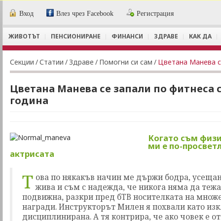
Вход
Влез чрез Facebook
Регистрация
ЖИВОТЪТ
ПЕНСИОНИРАНЕ
ФИНАНСИ
ЗДРАВЕ
КАК ДА
Секции
/
Статии
/
Здраве
/
Помогни си сам
/
Цветана Манева се
Цветана Манева се запали по фитнеса с
година
Когато съм физи
ми е по-просвет
актрисата
Т
ова по някакъв начин ме държи бодра, усещан
жива и съм с надежда, че никога няма да тежа
подвижна, разкри пред бТВ носителката на множ
награди. Инструкторът Милен я похвали като из
дисциплинирана. А тя контрира, че ако човек е о