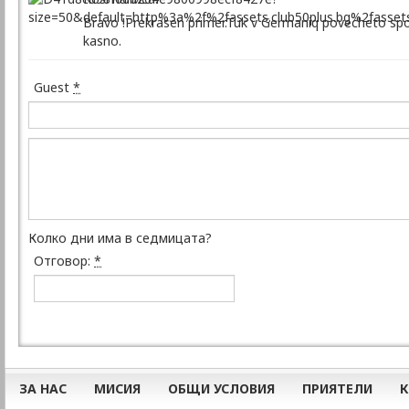
Bravo !Prekrasen primer.Tuk v Germaniq povecheto spor
kasno.
Guest
*
Колко дни има в седмицата?
Отговор:
*
ЗА НАС
МИСИЯ
ОБЩИ УСЛОВИЯ
ПРИЯТЕЛИ
К