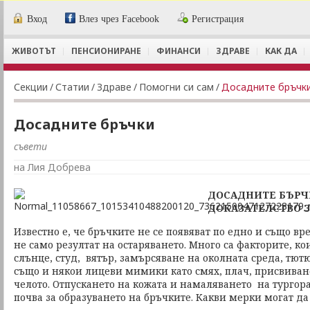
Вход
Влез чрез Facebook
Регистрация
ЖИВОТЪТ
ПЕНСИОНИРАНЕ
ФИНАНСИ
ЗДРАВЕ
КАК ДА
Секции
/
Статии
/
Здраве
/
Помогни си сам
/
Досадните бръчк
Досадните бръчки
съвети
на Лия Добрева
ДОСАДНИТЕ БЪРЧК
ДОКАЗАТЕЛСТВО З
Известно е, че бръчките не се появяват по едно и също вр
не само резултат на остаряването. Много са факторите, кои
слънце, студ, вятър, замърсяване на околната среда, тют
също и някои лицеви мимики като смях, плач, присвиване
челото. Отпускането на кожата и намаляването на тургор
почва за образуването на бръчките. Какви мерки могат да