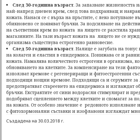
След 30-годишна възраст
. За запазване жизнеността н
най-напред дневен крем, след това подхранващ и накрая
кожата. Нанася се с върха на пръстите, с леко потупване в
обикновено се появяват бръчки. За подсилване на действ
на съответния крем по кожата на лицето се разстила хран
магазините. На тази възраст кожата на лицето не се нужда
организма съществува естрогенно равновесие.
След 50-годишна възраст
. Налице е загубата на тону
на колаген и еластин в епидермиса. Понижава се и равн
кожата. Намалява количеството естрогени в организма, ко
обновяването на клетките. За компенсиране на тези факто
използват кремове с регенериращи и фитоестрогенни съст
подходящи нощни кремове. Подходящи са и серумите за 
предотвратяват стареенето на епидермиса и изглаждат об
бръчки. Екстрактите от сини водорасли стимулират и пре
подобряват сцеплението между клетките и спомагат за по
на кожата. От особено значение е редовното използване 
с фитохормонални съставки и изофлавони изглаждат мно
Създадена на 30.03.2018 г.