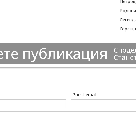
Петров
Родопи
Легенд
Горещн
ете публикация
Сподел
Станет
Guest email