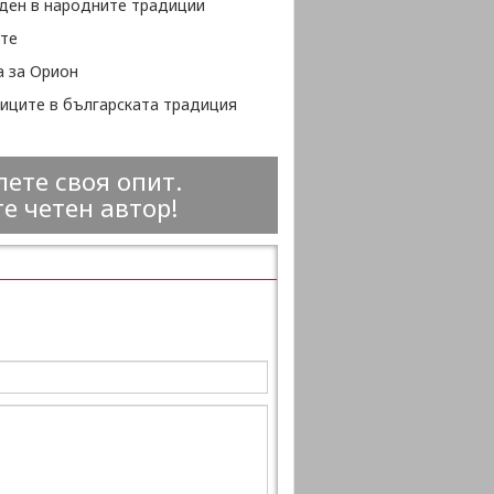
ден в народните традиции
те
а за Орион
иците в българската традиция
ете своя опит.
е четен автор!