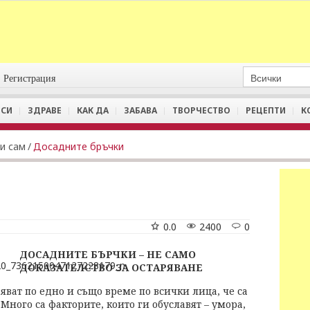
Регистрация
СИ
ЗДРАВЕ
КАК ДА
ЗАБАВА
ТВОРЧЕСТВО
РЕЦЕПТИ
К
и сам
/
Досадните бръчки
0.0
2400
0
ДОСАДНИТЕ БЪРЧКИ – НЕ САМО
ДОКАЗАТЕЛСТВО ЗА ОСТАРЯВАНЕ
вяват по едно и също време по всички лица, че са
 Много са факторите, които ги обуславят – умора,