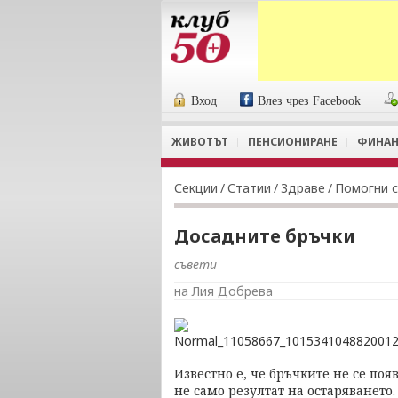
Вход
Влез чрез Facebook
ЖИВОТЪТ
ПЕНСИОНИРАНЕ
ФИНАН
Секции
/
Статии
/
Здраве
/
Помогни с
Досадните бръчки
съвети
на Лия Добрева
Известно е, че бръчките не се поя
не само резултат на остаряването.