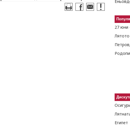
Еньовд
Попул
27 юни 
Лятото
Петров
Родопи
Дискут
Лятнат
Египет