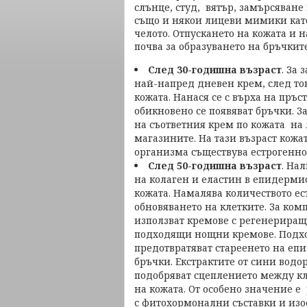
слънце, студ, вятър, замърсяване
също и някои лицеви мимики като
челото. Отпускането на кожата и 
почва за образуването на бръчкит
След 30-годишна възраст
. За
най-напред дневен крем, след то
кожата. Нанася се с върха на пръс
обикновено се появяват бръчки. З
на съответния крем по кожата на 
магазините. На тази възраст кожа
организма съществува естрогенно
След 50-годишна възраст
. На
на колаген и еластин в епидерми
кожата. Намалява количеството ес
обновяването на клетките. За ком
използват кремове с регенериращ
подходящи нощни кремове. Подхо
предотвратяват стареенето на еп
бръчки. Екстрактите от сини водо
подобряват сцеплението между кл
на кожата. От особено значение е
с фитохормонални съставки и изо