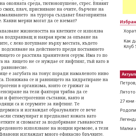
 на околната среда, тютюнопушене, стрес. Влияят
 смях, плач, присвиване на очите, бърчене на
намаляването на тургора създават благоприятна
е. Какви мерки могат да се вземат?
Избра
 запазване жизнеността на клетките се използва
Хорат
ва подхранващ и накрая крем за опъване на
Как д
тите, с леко потупване върху местата, където
Клуб 
а подсилване на действието преди поставянето
лицето се разстила хранителен серум. Има го по
та на лицето не се нуждае от лифтинг, тъй като в
 равновесие.
лице е загубата на тонус поради намаленото ниво
Актуал
са. Понижава се и равнището на хидратиране на
Петров
трогени в организма, които се грижат за
пенсиране на тези фактори трябва да се
Лятото
и и фитоестрогенни съставки, както и
27 юни 
дящи са и серумите за лифтинг. Те
идермиса и изглаждат образувалите се вече
Родопи
расли стимулират и предпазват кожата като
Легенд
етките и спомагат за подобряване гъвкавостта
 редовното използване на нощни кремове, а тези
флавони изглаждат много ефикасно бръчките.