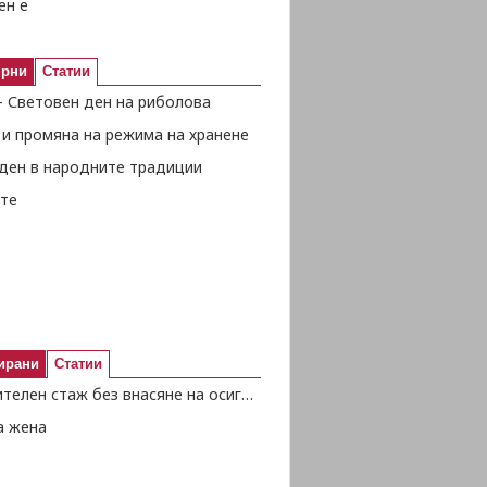
ен е
ярни
Статии
- Световен ден на риболова
 и промяна на режима на хранене
ден в народните традиции
те
ирани
Статии
Осигурителен стаж без внасяне на осигурителни вноски
а жена