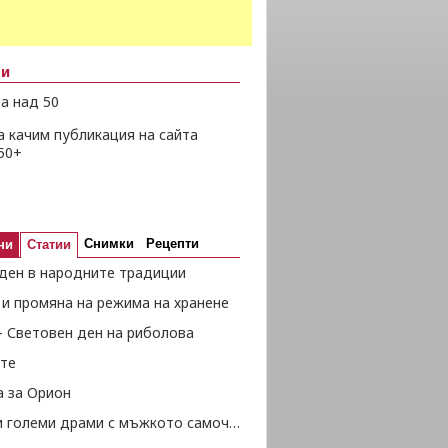
ни
а над 50
а качим публикация на сайта
50+
Снимки
Рецепти
ни
Статии
ден в народните традиции
 и промяна на режима на хранене
- Световен ден на риболова
те
а за Орион
Малки и големи драми с мъжкото самочувствие