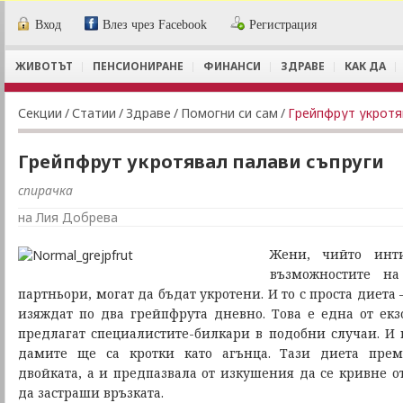
Вход
Влез чрез Facebook
Регистрация
ЖИВОТЪТ
ПЕНСИОНИРАНЕ
ФИНАНСИ
ЗДРАВЕ
КАК ДА
Секции
/
Статии
/
Здраве
/
Помогни си сам
/
Грейпфрут укротя
Грейпфрут укротявал палави съпруги
спирачка
на Лия Добрева
Жени, чийто инт
възможностите на
партньори, могат да бъдат укротени. И то с проста диета
изяждат по два грейпфрута дневно. Това е една от екз
предлагат специалистите-билкари в подобни случаи. И г
дамите ще са кротки като агънца. Тази диета прем
двойката, а и предпазвала от изкушения да се кривне о
да застраши връзката.