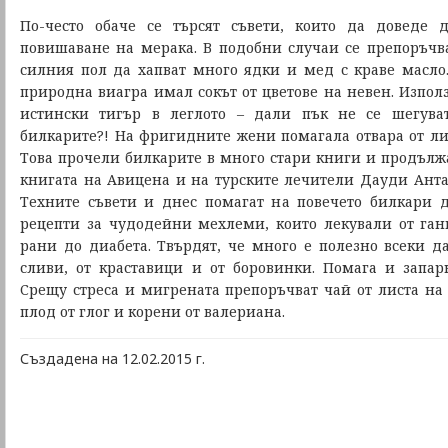
По-често обаче се търсят съвети, които да доведе 
повишаване на мерака. В подобни случаи се препоръчв
силния пол да хапват много ядки и мед с краве масло
природна виагра имал сокът от цветове на невен. Използ
истински тигър в леглото – дали пък не се шегува
билкарите?! На фригидните жени помагала отвара от ли
Това прочели билкарите в много стари книги и продължа
книгата на Авицена и на турските лечители Дауди Ант
Техните съвети и днес помагат на повечето билкари д
рецепти за чудодейни мехлеми, които лекували от га
рани до диабета. Твърдят, че много е полезно всеки д
сливи, от краставици и от боровинки. Помага и запар
Срещу стреса и мигрената препоръчват чай от листа на
плод от глог и корени от валериана.
Създадена на 12.02.2015 г.