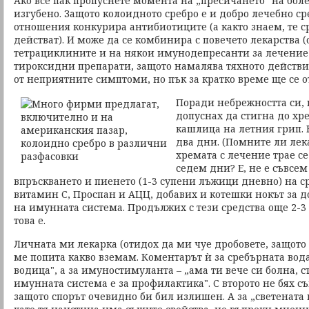
Ако все пак пропуснете момента на „пресичането" на болес
изгубено. Защото колоидното сребро е и добро лечебно ср
отношения конкурира антибиотиците (а както знаем, те 
действат). И може да се комбинира с повечето лекарства (
тетрациклините и на някои имунодепресанти за лечение 
тироксидни препарати, защото намалява тяхното действи
от неприятните симптоми, но пък за кратко време ще се от
Поради небрежността си,
допуснах да стигна до хр
кашлица на летния грип. 
два дни. (Помните ли лек
хремата с лечение трае се
седем дни? Е, не е съвсе
впръскването и пиенето (1-3 супени лъжици дневно) на с
витамин С, Проспан и АЦЦ, добавих и котешки нокът за 
на имунната система. Продължих с тези средства още 2-3 
това е.
Личната ми лекарка (отидох да ми чуе дробовете, защото 
ме попита какво вземам. Коментарът ѝ за сребърната вода
водица", а за имуностимуланта – „ама ти вече си болна, 
имунната система е за профилактика". С второто не бях съ
защото спорът очевидно би бил излишен. А за „светената в