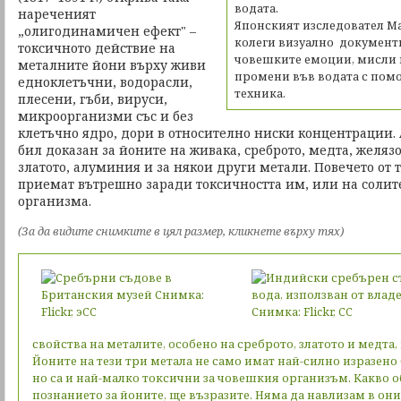
водата.
нареченият
Японският изследовател Ма
„олигодинамичен ефект" –
колеги визуално документ
токсичното действие на
човешките емоции, мисли 
металните йони върху живи
промени във водата с пом
едноклетъчни, водорасли,
техника.
плесени, гъби, вируси,
микроорганизми със и без
клетъчно ядро, дори в относително ниски концентрации.
бил доказан за йоните на живака, среброто, медта, желязо
златото, алуминия и за някои други метали. Повечето от т
приемат вътрешно заради токсичността им, или на солите
организма.
(За да видите снимките в цял размер, кликнете върху тях)
свойства на металите, особено на среброто, златото и медта, 
Йоните на тези три метала не само имат най-силно изразен
но са и най-малко токсични за човешкия организъм. Какво 
познанието за йоните, ще възразите. Няма да навлизам в он