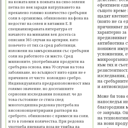
на кожата или в появата на сиво-зелени
ефективен едв
петна по нея заради натрупването на
същото време 
прекалено голямо количество сребърни
щадят клеткит
соли в организма, обикновено на фона на
(които не са 
недостиг на селен и витамин Е. В
причиняват д
специализираната литература от
характерно за
началото на миналия век досега са
предизвикват 
описани 365 случая на аргирия, като
антибиотика с
повечето от тях са сред работници,
понижен имун
изложени на замърсявания със сребърни
усложнения, о
соли на работното си място. Сред
микроорганиз
милионите, употребявали продукти на
към тях и съот
сребърна основа, има 70 случая на това
резистентност
заболяване, но всъщност нито един не е
изследвания, 
причинен от чисто колоидно сребро.
на сребърните
Индивидуалната предразположеност има
и антиоксидан
голямо значение, но досегашните
сериозни изследвания показват, че до
Може би това 
това състояние се стига след
напоследък и
многогодишна редовна употреба на
благородния м
висококонцентрирани разтвори на
се завръща. О
среброто, обикновено с примеси на соли,
на технологии
и то в големи количества. При редовна
на нови проду
употреба дневната доза не трябва да