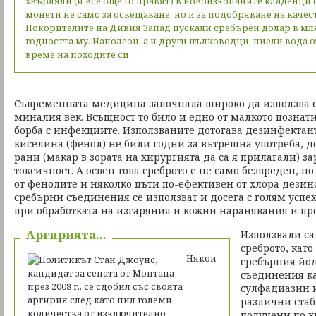
хвърляли (и все още го правят) в новоизкопаните кладенци
монети не само за освещаване, но и за подобряване на качес
Покорителите на Дивия Запад пускали сребърен долар в мля
годността му. Наполеон, а и други пълководци, пиели вода 
време на походите си.
Съвременната медицина започнала широко да използва с
миналия век. Всъщност то било и едно от малкото познати
борба с инфекциите. Използваните дотогава дезинфектан
киселина (фенол) не били годни за вътрешна употреба, д
рани (макар в зората на хирургията да са я прилагали) за
токсичност. А освен това среброто е не само безвреден, н
от фенолите и няколко пъти по-ефективен от хлора дезин
сребърни съединения се използват и досега с голям успех
при обработката на изгаряния и кожни наранявания и пр
Аргирията…
Използвали са
среброто, кат
Някои
сребърния йо
съединения к
сулфадиазин 
различни ста
получени по 