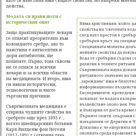
като тя наистина има същите свойства, но въпреки мнени
действа.
Модата си прави шеги с
историческия опит
Няма християнин, който да 
свойства на "светената вода
Защо практикуващите лекари
след като престои в сребър
се отнасят презрително към
сребърен кръст, на специал
колоидното сребро, ако то
Специалната молитва допъ
наистина е антисептик и
нейните свойства да лекува
дори антибиотик, ще
Вода от сребърни съдове се
попитате. Първо, това съвсем
религии в техните ритуали 
не се отнася за всички
Съвременната наука доказв
лекари и за всички области
ритуалното значение на та
на медицината. И второ, има
„зареждане" има и благотв
си някои исторически,
информационно въздействи
технологични и чисто
Експерименти, проведени
търговски причини.
показват, че водата възпри
въздействие около нея. Уче
Съвременната медицина е
и България от доста време 
открила чудните свойства на
Първите опити, свързани с 
среброто още през 1893 г. ,
извършени от Дерягин и Чур
когато швейцарският ботаник
Доказано е, че енергията 
Карл Вилхелм фон Негели
околната среда променят 
(1817–1891 г.) открива така