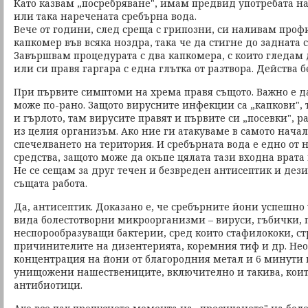
Като казвам „посребряване", имам предвид употребата на
или така наречената сребърна вода.
Вече от години, след среща с грипозни, си наливам про
капкомер във всяка ноздра, така че да стигне до задната 
Завършвам процедурата с два капкомера, с които гледам 
или си правя гаргара с една глътка от разтвора. Действа б
При първите симптоми на хрема правя същото. Важно е да
може по-рано. Защото вирусните инфекции са „капкови", т
и гърлото, там вирусите правят и първите си „посевки", р
из целия организъм. Ако ние ги атакуваме в самото начал
спечелването на територия. И сребърната вода е едно от 
средства, защото може да окъпе цялата тази входна врата
Не се сещам за друг течен и безвреден антисептик и дез
същата работа.
Да, антисептик. Доказано е, че сребърните йони успешно
вида болестотворни микроорганизми – вируси, гъбички, 
неспорообразуващи бактерии, сред които стафилококи, ст
причинителите на дизентерията, коремния тиф и др. Не
концентрация на йони от благородния метал и 6 минути в
унищожени нашествениците, включително и такива, коит
антибиотици.