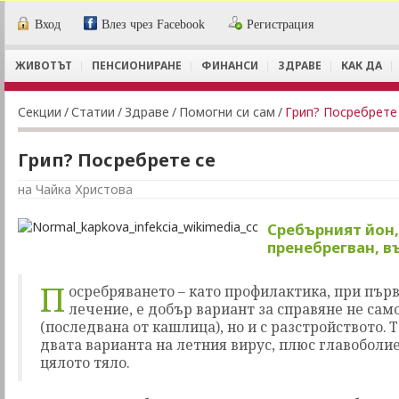
Вход
Влез чрез Facebook
Регистрация
ЖИВОТЪТ
ПЕНСИОНИРАНЕ
ФИНАНСИ
ЗДРАВЕ
КАК ДА
Секции
/
Статии
/
Здраве
/
Помогни си сам
/
Грип? Посребрете
Грип? Посребрете се
на Чайка Христова
Сребърният йон,
пренебрегван, в
П
осребряването – като профилактика, при пър
лечение, е добър вариант за справяне не сам
(последвана от кашлица), но и с разстройството. Т
двата варианта на летния вирус, плюс главоболи
цялото тяло.