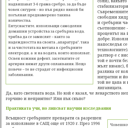
соли), какъвто
надвишават 3-6 грама сребро, за да бъде
стабилизатори
човек сигурен – но пък рядко някой би
Съвременните
погълнал преднамерено такива
свободни хид
количества.
и сребърни ча
Ентусиастите, използващи самоделни
съотношение –
домашни устройства за сребърна вода,
процентът на 
трябва да се замислят – както за
добре. Използв
надеждността на своята „апаратура", така
напоследък се
и за чистотата на метала в сребърните
технологиите)
електроди, а и на водата, които използват.
разтвор е с ви
Освен кожния дефект, засегнатите от
той е почти бе
аргирия нямат други оплаквания. Нещо
жълт нюанс), б
повече – те не страдат от инфекциозни
разлика от кол
заболявания.
нитратни и йо
той не цапа и
лигавицата.
Да, като светената вода. Но кой е казал, че лекарството н
горчиво и неприятно? Или пък скъпо?
Практиката учи, но липсват научни изследвания
Всъщност сребърните препарати са разрешен
за използване в САЩ още от 1920 г. През 1996
Човешкот