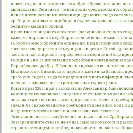
повечето днешни открития са добре забравени знания на хо
хилядолетия. Сега знаем, че във водна среда металите образ
или от други неведоми източници, древните също са го знае
сребърни или златни прибори и съдове за хранене и за съхра
бедните – медни и оловни.
В религиозни индийски текстове (навярно най-старото свиде
казва, че държаната в сребърни съдове вода не само е годна 
за борба с многобройните епидемии. Има исторически свиде
е използвало директно за медицински цели в Китай, древния
частност най-широко в аюрведческата медицина) още преди
Гърция и Рим са използвани посребрени контейнери за вода
Персийският цар Кир II Велики по време на военните си пох
Мидийското и Лидийското царство, както и на Вавилон, през V
сребърни съдове, за да се предпази от много инфекции. Тъ
плочки са използвани за третиране на открити рани.
Когато през 326 г. пр.н.е войската на Александър Македонск
войниците му започнала епидемия от стомашно-чревни забо
останали само висшите командири, които пиели от сребър
знаели, че съхраняваните в сребърни съдове вино, вода и д
на дългите морски плавания, запазвали качествата си.
Тези знания не са се изгубили и в по-късна епоха. Сребърнат
благородниците съвсем не е била само за показност и разкош
страшните епидемии от Средновековието някак ги заобикал