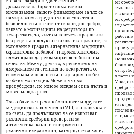
г. обаче, заради недостатъчните
мг сребр
доказателства (просто няма такива
тъкани. 
изследвания, защото финансиране за тях се
всекиднев
намира много трудно) за полезността и
мг сребро
безвредността на чистото колоидно сребро,
недостиг
каквато е мотивацията на регулатора по
организъ
лекарствата, то, както и повечето продавани
работата
без рецепта продукти с такова съдържание, са
резултат
изгонени в графата алтернативна медицина
простудн
(хранителни добавки). И производителите
инфекцио
нямат право да рекламират лечебните им
Но на ня
свойства. Между другото, в решението на
благород
американската агенция по лекарствата се
се пребо
споменава и опасността от аргирия, но без
властта н
особена мотивация. Може и да съм
У нас, сл
предубедена, но отново виждам една дълга и
сребро е
много мощна ръка...
производ
продукт 
Това обаче не пречи в болниците и другите
електрол
медицински заведения в САЩ, а и навсякъде
последни
по света, да продължават да се използват
век, мож
различни сребърни препарати за
всяка ап
антисептика, както и инструменти –
сребро в
различни накрайници, катетри, стетоскопи,
няколко 