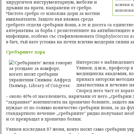
хирургичен инструментариум, мебели и
всички п
дръжки на врати, направени от сребро.
използват
Чистото сребро се използва дори за костни
имплантанти. Защото във влажна среда
среброто отделя сребърни йони, а те и досега са единств
алтернатива за борба с резистентните на антибиотиците
инфекции, особено със стафилококовата (Staphylococcus a
в бич, тъй като устоява на почти всички модерни силни 
Сребърните хора
Интересно е наблюдениет
Улянов, д.м.н., професор 
медицинска академия, кой
прилага авторски методи
диагностика и лечение на
Според него част от хорат
– около 40% от населението, наричани от него „сребърни 
“захранват“ контингента на хронично болните, защото и
нуждае от по-голямо количество сребърни йони, за да ф
стандартното лечение „сребърните" рядко получават не
и се превръщат в хронично болни.
Улянов изследвал 87 жени, които носят само сребърни ук