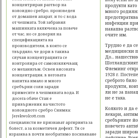
продукти като 
много родилни
предотвратява
инфекции при
накапва разтв
очите им.
Трудно е да с
медицински п
До... нашеств
Шотландският
Флеминг откр
1928 г. Постеп
среброто било
продукти, коит
ли не за панац
не е така.
Колкото и да 
лекари, антим
сребърните йо
специалисти не признават аргирията за
повечето анти
болест, а за козметичен дефект. Тя се
заради широк
изразява в почти необратимо посивяване
действие. Все