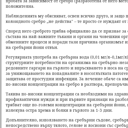
пробата за зависимост от сребро (разработена от него мет
положителна.
Наблюденията му обясняват, освен всичко друго, и защо 
колоидното сребро „не действа" – те просто се нуждаят от
Според него среброто трябва официално да се признае за
състава на най-важните тъкани и органи на човешкия орг
обменните процеси и поради тази причина организмът и
на сребърни йони отвън.
Регулярната употреба на сребърна вода (0,01 мг/л–0,1мг/
структурните потребности на организма на сребърно-нез
редовните гаргари на гърлото и впръскването в носа на 
за унижощаването на попадналите в носоглътката патоге
защитава от простудни инфекции. За лечение обаче са и
по-високи концентрации на сребро в разтвора, препоръчва
Такива по-високи концентрации са необходими на здрави
профилактични нужди и при първите признаци на разбол
трябват още по-големи концентрации на сребърни йони, к
излекува остра хрема и болки в гърлото за 1-3 дни.
Допълнително, използването на сребърни съдове, сребъ
непосредствено върху тялото, гелове и лосиони със сребъ