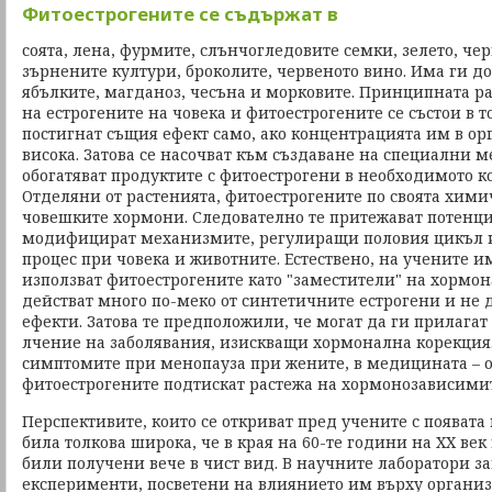
Фитоестрогените се съдържат в
соята, лена, фурмите, слънчогледовите семки, зелето, че
зърнените култури, броколите, червеното вино. Има ги д
ябълките, магданоз, чесъна и морковите. Принципната р
на естрогените на човека и фитоестрогените се състои в т
постигнат същия ефект само, ако концентрацията им в орг
висока. Затова се насочват към създаване на специални м
обогатяват продуктите с фитоестрогени в необходимото к
Отделяни от растенията, фитоестрогените по своята хим
човешките хормони. Следователно те притежават потенци
модифицират механизмите, регулиращи половия цикъл 
процес при човека и животните. Естествено, на учените 
използват фитоестрогените като "заместители" на хормон
действат много по-меко от синтетичните естрогени и не 
ефекти. Затова те предположили, че могат да ги прилага
лчение на заболявания, изискващи хормонална корекция
симптомите при менопауза при жените, в медицината – о
фитоестрогените подтискат растежа на хормонозависими
Перспективите, които се откриват пред учените с появата
била толкова широка, че в края на 60-те години на ХХ век
били получени вече в чист вид. В научните лаборатори 
експерименти, посветени на влиянието им върху организ