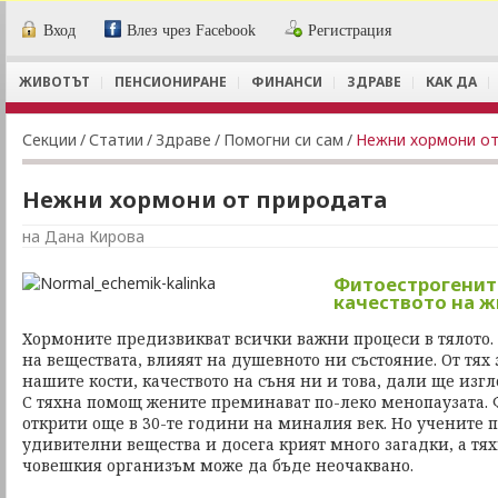
Вход
Влез чрез Facebook
Регистрация
ЖИВОТЪТ
ПЕНСИОНИРАНЕ
ФИНАНСИ
ЗДРАВЕ
КАК ДА
Секции
/
Статии
/
Здраве
/
Помогни си сам
/
Нежни хормони от
Нежни хормони от природата
на Дана Кирова
Фитоестрогенит
качеството на 
Хормоните предизвикват всички важни процеси в тялото.
на веществата, влияят на душевното ни състояние. От тях
нашите кости, качеството на съня ни и това, дали ще из
С тяхна помощ жените преминават по-леко менопаузата.
открити още в 30-те години на миналия век. Но учените п
удивителни вещества и досега крият много загадки, а тя
човешкия организъм може да бъде неочаквано.