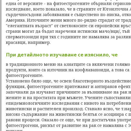
една от версиите - на фитоестрогените обърнали сериоз
изследване, което показало, че в страните от Югоизточна 
сърдечносъдови заболявания е съществено по-ниска, отко
Америка. Източните жени много по-рядко страдат от тр
"елегантната възраст" от светлокосите си европейски връ
страни могат да бъдат наречени истински мачо/вци/, тъй
сперматозоиди при тях с годините не намалява за разлик
красавци, например.
При детайлното изучаване се изяснило, че
в традиционното меню на азиатците са включени голямо 
продукти, които са източник на изофлаваноиди, а това с
фитоестрогените.
Установено било още, че освен благотворното въздействи
функция, фитоестрогените притежават и антираков ефект.
започнали да изучават причините за възникване на рак 
жените и на простатата при мъжете. Учените съпоставили
епидемиологичните изследвания с нивото на потреблени
животински и растителен произход. Станало ясно, че т.нар
високо съдържание на животински белтък се асоциира с п
ракови процеси. Оказало се още, че при достатъчна употр
фитоестрогени, рискът от развитие на рак се намалява с 
пушачи.