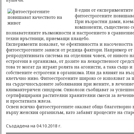
В един от експериментите 
фитоестрогените повишават
При възрастни дами, взем
компоненти, съществено с
познавателните възможности и настроението в сравнение
техни връстници, приемащи плацебо.
Експерименти показват, че ефективността и насочеността
фитоестрогените зависи от редица фактори. Например от 
репродуктивната система на отделния човек, от нивото н
естрогени в организма, от дозите на лекарственоот средст
това те могат да играят ролята на агонисти, а така също и
собствените естрогени в организма. Или да влияят на въ
клетъчно ниво. Фитоестрогените широко се използват за
на сърдечносъдовите заболявания при жените, в лечениет
климактеричен синдром. Онколози съобщават за успешно
сертифицирани растителни хранителни смеси за лечение
и простатната жлеза.
Освен всичко фитоестрогените оказват общо благотворно 
върху женския организъм, като забавят процесите на стар
Създадена на 04.10.2018 г.