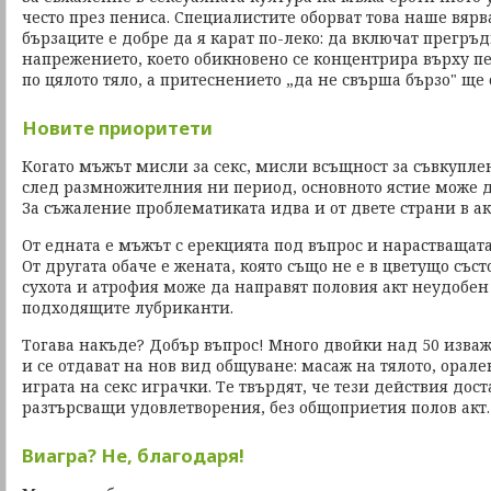
често през пениса. Специалистите оборват това наше вярв
бързаците е добре да я карат по-леко: да включат прегръд
напрежението, което обикновено се концентрира върху пе
по цялото тяло, а притеснението „да не свърша бързо" ще с
Новите приоритети
Когато мъжът мисли за секс, мисли всъщност за съвкуплен
след размножителния ни период, основното ястие може д
За съжаление проблематиката идва и от двете страни в ак
От едната е мъжът с ерекцията под въпрос и нарастващат
От другата обаче е жената, която също не е в цветущо със
сухота и атрофия може да направят половия акт неудобе
подходящите лубриканти.
Тогава накъде? Добър въпрос! Много двойки над 50 изваж
и се отдават на нов вид общуване: масаж на тялото, орале
играта на секс играчки. Те твърдят, че тези действия дос
разтърсващи удовлетворения, без общоприетия полов акт.
Виагра? Не, благодаря!