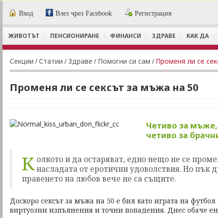
Вход
Влез чрез Facebook
Регистрация
ЖИВОТЪТ
ПЕНСИОНИРАНЕ
ФИНАНСИ
ЗДРАВЕ
КАК ДА
Секции
/
Статии
/
Здраве
/
Помогни си сам
/
Променя ли се сек
Променя ли се сексът за мъжа на 50
Четиво за мъже,
четиво за брачн
К
олкото и да остаряват, едно нещо не се проме
насладата от еротични удоволствия. Но пък д
правенето на любов вече не са същите.
Доскоро сексът за мъжа на 50 е бил като играта на футбол 
виртуозни изпълнения и точни попадения. Днес обаче е