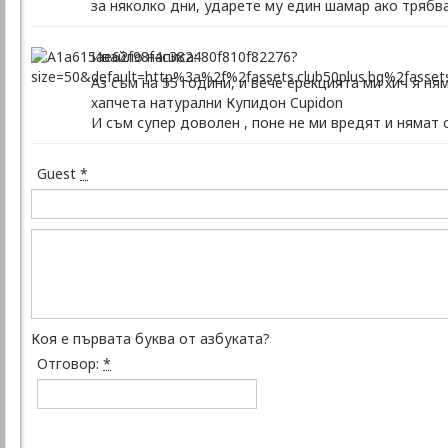
за няколко дни, ударете му един шамар ако трябва
Ивайло написа:
Аз съм на 55 години, и вече ерекцията ми хич я ня
хапчета натурални Купидон Cupidon
И съм супер доволен , поне не ми вредят и нямат 
Guest
*
Коя е първата буква от азбуката?
Отговор:
*