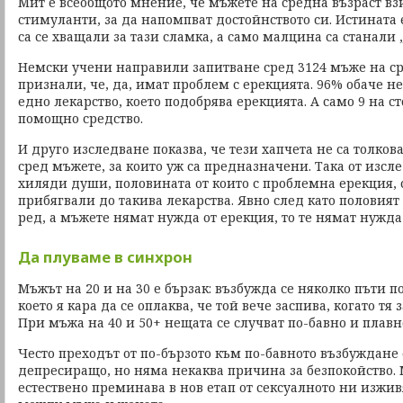
Мит е всеобщото мнение, че мъжете на средна възраст в
стимуланти, за да напомпват достойнството си. Истината е
са се хващали за тази сламка, а само малцина са станали 
Немски учени направили запитване сред 3124 мъже на сре
признали, че, да, имат проблем с ерекцията. 96% обаче н
едно лекарство, което подобрява ерекцията. А само 9 на с
помощно средство.
И друго изследване показва, че тези хапчета не са толков
сред мъжете, за които уж са предназначени. Така от изсл
хиляди души, половината от които с проблемна ерекция, с
прибягвали до такива лекарства. Явно след като половият 
ред, а мъжете нямат нужда от ерекция, то те нямат нужда 
Да плуваме в синхрон
Мъжът на 20 и на 30 е бързак: възбужда се няколко пъти п
което я кара да се оплаква, че той вече заспива, когато тя 
При мъжа на 40 и 50+ нещата се случват по-бавно и плавн
Често преходът от по-бързото към по-бавното възбуждане
депресиращо, но няма некаква причина за безпокойство.
естествено преминава в нов етап от сексуалното ни изжи