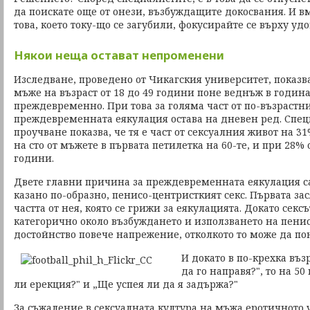
да поискате още от онези, възбуждащите докосвания. И вм
това, което току-що се загубили, фокусирайте се върху удо
Някои неща остават непроменени
Изследване, проведено от Чикагския университет, показва
мъже на възраст от 18 до 49 години поне веднъж в годин
преждевременно. При това за голяма част от по-възрастн
преждевременната еякулация остава на дневен ред. Спец
проучване показва, че тя е част от сексуалния живот на 3
на сто от мъжете в първата петилетка на 60-те, и при 28% о
години.
Двете главни причина за преждевременната еякулация с
казано по-образно, пенисо-центристкият секс. Първата за
частта от нея, която се грижи за еякулацията. Докато сексъ
категорично около възбуждането и използването на пенис
достойнство повече напрежение, отколкото то може да пон
И докато в по-крехка въз
да го направя?", то на 50
ли ерекция?" и „Ще успея ли да я задържа?"
За съжаление в сексуалната култура на мъжа еротичното 