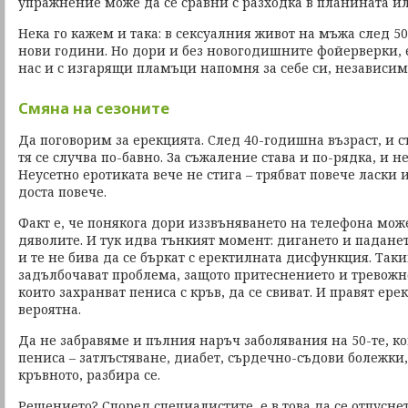
упражнение може да се сравни с разходка в планината ил
Нека го кажем и така: в сексуалния живот на мъжа след 5
нови години. Но дори и без новогодишните фойерверки, е
нас и с изгарящи пламъци напомня за себе си, независи
Смяна на сезоните
Да поговорим за ерекцията. След 40-годишна възраст, и съ
тя се случва по-бавно. За съжаление става и по-рядка, и н
Неусетно еротиката вече не стига – трябват повече ласки и
доста повече.
Факт е, че понякога дори иззвъняването на телефона мож
дяволите. И тук идва тънкият момент: дигането и падане
и те не бива да се бъркат с еректилната дисфункция. Так
задълбочават проблема, защото притеснението и тревожно
които захранват пениса с кръв, да се свиват. И правят ер
вероятна.
Да не забравяме и пълния наръч заболявания на 50-те, к
пениса – затлъстяване, диабет, сърдечно-съдови болежки
кръвното, разбира се.
Решението? Според специалистите, е в това да се отпусне