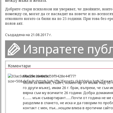
между мъжа и жената.
Добрите стари психолози ни уверяват, че двойките, коит
помежду си, могат да се насладят на повече и по-всепогл
отколкото когато са били на по 25 години. При това без е
полов акт.
Създадена на 21.08.2017 г.
Изпратете пуб
Коментари
Maddie написа:
Моля зя мнение, съвет, коментар от мъже над 50 г
го други мъже), имам 26 г. брак, въпреки, че съм
вярна съм му всичките 26 години. Добра домакиня
с......... мъж-съквартирант.......Почти от година не м
разделим в спането, не иска и да говорим по проб
контакт с мен, пък....нощем влиза в еротични сайтов