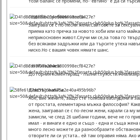
този баланс се промени, по-"евтино" е да си търси
Подобен проблем написа:
Заиграва се с по-лесни жени.Сайтовете за сексуал
приема като пречка за новото хоби или като майка
неприкосновен живот.Случи ми се,за това го твър
без всякакви задръжки или да търсите утеха навъ
ниско.Но с вашия човек нямате шанс.
Г-н МИ написа:
До горния коментиращ - пълни глупости. Анализира 
Декстър написа:
Абе, вие жените, защо сте толкова заблудени и з
от простата, елементарна мъжка философия? Какви 
жена, заигравал се с по-лесни жени, карали са му мн
замисли, че след 26 шибани години, вече не го пр
имал - и винаги е едно и също - една и съща жена
много лесно можете да разнообразите обствановка
отворите ли си устата... ей там оправия няма. Ако