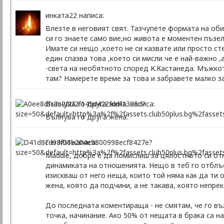
инката22 написа:
Влезте в неговият свят. Тазчупете формата на об
си го знаете само вие,но живота е моментен пъзел 
Имате си нещо ,което не си казвате или просто ст
един спазва това ,което си мисли че е най-важно ,
-света на необятното според К.Кастанеда. Мъжкот
там? Намерете време за това и забравете малко за 
Вълнува го друга жена. написа:
Вълнува го друга жена.
Г-н МИ написа:
Maddie, добре е да помислиш за цялостното си от
динамиката на отношенията. Нещо в теб го отблъс
изискваш от него неща, които той няма как да ти
жена, която да подчини, а не такава, която непре
До последната коментираща - не смятам, че го въ
точка, начинание. Ако 50% от нещата в брака са н