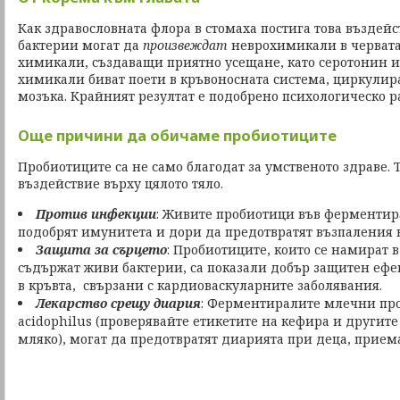
Как здравословната флора в стомаха постига това въздей
бактерии могат да
произвеждат
неврохимикали в червата
химикали, създаващи приятно усещане, като серотонин и
химикали биват поети в кръвоносната система, циркулират
мозъка. Крайният резултат е подобрено психологическо р
Още причини да обичаме пробиотиците
Пробиотиците са не само благодат за умственото здраве. 
въздействие върху цялото тяло.
Против инфекции
: Живите пробиотици във ферментир
подобрят имунитета и дори да предотвратят възпаления 
Защита за сърцето
: Пробиотиците, които се намират 
съдържат живи бактерии, са показали добър защитен ефе
в кръвта, свързани с кардиоваскуларните заболявания.
Лекарство срещу диария
: Ферментиралите млечни пр
acidophilus (проверявайте етикетите на кефира и другите
мляко), могат да предотвратят диарията при деца, прие