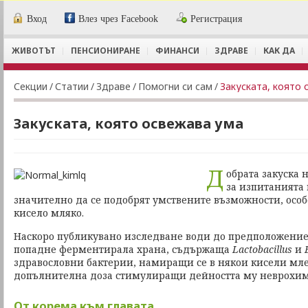
Вход
Влез чрез Facebook
Регистрация
ЖИВОТЪТ
ПЕНСИОНИРАНЕ
ФИНАНСИ
ЗДРАВЕ
КАК ДА
Секции
/
Статии
/
Здраве
/
Помогни си сам
/
Закуската, която
Закуската, която освежава ума
Д
обрата закуска 
за изпитанията 
значително да се подобрят умствените възможности, особе
кисело мляко.
Наскоро публикувано изследване води до предположение, 
попадне ферментирала храна, съдържаща
Lactobacillus
и
здравословни бактерии, намиращи се в някои кисели мле
допълнителна доза стимулиращи дейността му неврохи
От корема към главата