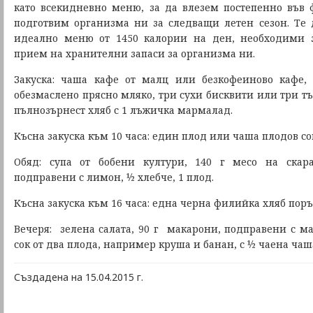
като всекидневно меню, за да влезем постепенно във 
подготвим организма ни за следващи летен сезон. Те
идеално меню от 1450 калории на ден, необходими 
прием на хранителни запаси за организма ни.
Закуска: чаша кафе от малц или безкофеиново кафе
обезмаслено прясно мляко, три сухи бисквити или три 
пълнозърнест хляб с 1 лъжичка мармалад.
Късна закуска към 10 часа: един плод или чаша плодов со
Обяд: супа от бобени култури, 140 г месо на скар
подправени с лимон, ½ хлебче, 1 плод.
Късна закуска към 16 часа: една черна филийка хляб поръ
Вечеря: зелена салата, 90 г макарони, подправени с ма
сок от два плода, например круша и банан, с ½ чаена чаш
Създадена на 15.04.2015 г.