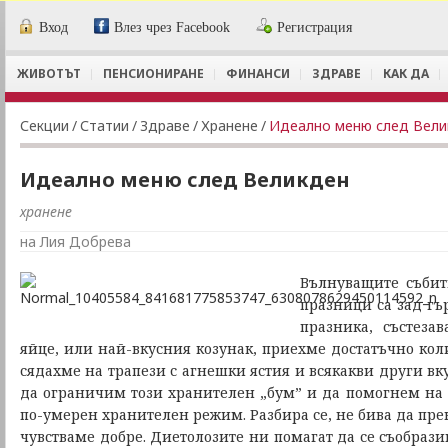
Вход
Влез чрез Facebook
Регистрация
ЖИВОТЪТ
ПЕНСИОНИРАНЕ
ФИНАНСИ
ЗДРАВЕ
КАК ДА
Секции
/
Статии
/
Здраве
/
Хранене
/
Идеално меню след Вели
Идеално меню след Великден
хранене
на Лия Добрева
Вълнуващите събит
празници са зад гъ
празника, състеза
яйце, или най-вкусния козунак, приехме достатъчно кол
сядахме на трапези с агнешки ястия и всякакви други вк
да ограничим този хранителен „бум” и да помогнем на 
по-умерен хранителен режим. Разбира се, не бива да прек
чувстваме добре. Диетолозите ни помагат да се съобрази