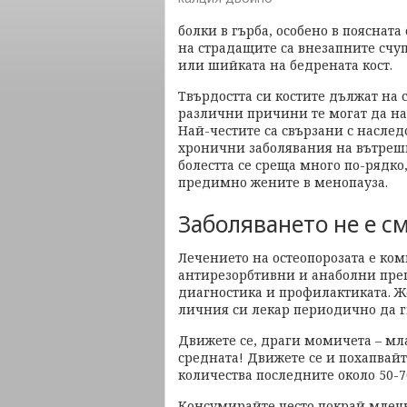
болки в гърба, особено в пояснат
на страдащите са внезапните счу
или шийката на бедрената кост.
Твърдостта си костите дължат на 
различни причини те могат да на
Най-честите са свързани с наслед
хронични заболявания на вътреш
болестта се среща много по-рядко
предимно жените в менопауза.
Заболяването не е с
Лечението на остеопорозата е ко
антирезорбтивни и анаболни преп
диагностика и профилактиката. Ж
личния си лекар периодично да г
Движете се, драги момичета – мла
средната! Движете се и похапвайт
количества последните около 50-7
Консумирайте често покрай млеч