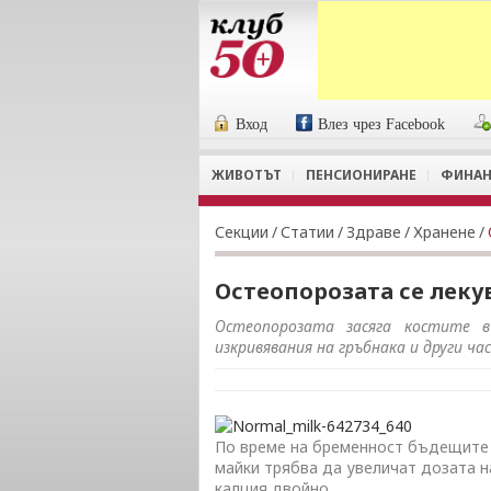
Вход
Влез чрез Facebook
ЖИВОТЪТ
ПЕНСИОНИРАНЕ
ФИНАН
Секции
/
Статии
/
Здраве
/
Хранене
/
Остеопорозата се леку
Остеопорозата засяга костите в
изкривявания на гръбнака и други ча
По време на бременност бъдещите
майки трябва да увеличат дозата н
калция двойно