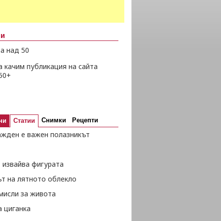
ни
а над 50
а качим публикация на сайта
50+
Снимки
Рецепти
ни
Статии
ажден е важен полазникът
 извайва фигурата
ът на лятното облекло
мисли за живота
а циганка