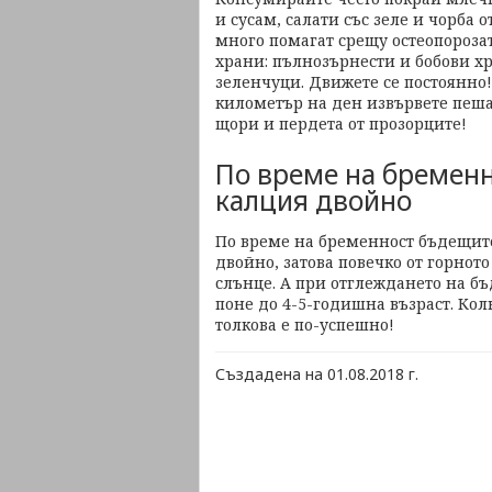
и сусам, салати със зеле и чорба 
много помагат срещу остеопороза
храни: пълнозърнести и бобови х
зеленчуци. Движете се постоянно!
километър на ден извървете пеша
щори и пердета от прозорците!
По време на бременн
калция двойно
По време на бременност бъдещите
двойно, затова повечко от горнот
слънце. А при отглеждането на б
поне до 4-5-годишна възраст. Кол
толкова е по-успешно!
Създадена на 01.08.2018 г.