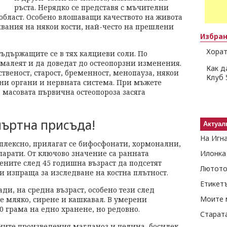
ръста. Нерядко се представя с мъчителни
а област. Особено влошаващи качеството на живота
пвания на някои кости, най-често на прешлени
Избра
Хорат
съдържащите се в тях калциеви соли. По
малеят и да доведат до остеопорзни изменения.
Как д
ственост, старост, бременност, менопауза, някои
Клуб 
ни органи и нервната система. При мъжете
, масовата първична остеопороза засяга
мъртна присъда!
Актуал
На Игн
мплексно, прилагат се бифосфонати, хормонални,
арати. От ключово значение са ранната
Илонка
ените след 45 годишна възраст да подсетят
Лютото
и изпраща за изследване на костна плътност.
Етикет
ди, на средна възраст, особено тези след
Моите 
е мляко, сирене и кашкавал. В умерени
0 грама на едно хранене, но редовно.
Старат
ните произведения магданоз и целина, босилек