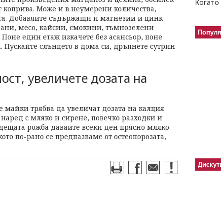
Когато 
от коприва. Може и в неумерени количества,
та. Добавяйте съдържащи и магнезий и цинк
рани, месо, кайсии, смокини, тъмнозелени
Попул
 Поне един етаж изкачете без асансьор, поне
. Пускайте слънцето в дома си, дръпнете сутрин
ост, увеличете дозата на
 майки трябва да увеличат дозата на калция
о наред с мляко и сирене, повечко разходки и
ъдещата рожба давайте всеки ден прясно мляко
кото по-рано се предпазваме от остеопорозата,
Дискут