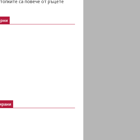
топките са повече от ръцете
ярни
ирани