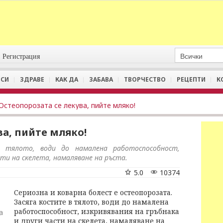
Регистрация
СИ
ЗДРАВЕ
КАК ДА
ЗАБАВА
ТВОРЧЕСТВО
РЕЦЕПТИ
К
Остеопорозата се лекува, пийте мляко!
ва, пийте мляко!
 тялото, води до намалена работоспособност,
сти на скелета, намаляване на ръста.
5.0
10374
Сериозна и коварна болест е остеопорозата.
Засяга костите в тялото, води до намалена
работоспособност, изкривявания на гръбнака
а
и други части на скелета, намаляване на