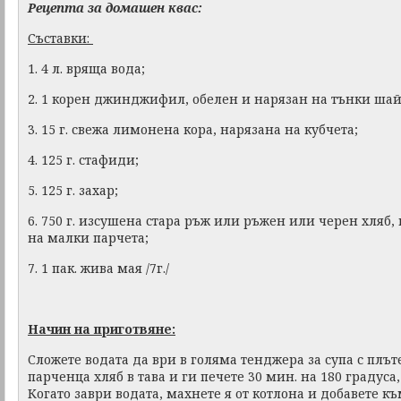
Рецепта за домашен квас:
Съставки:
1. 4 л. вряща вода;
2. 1 корен джинджифил, обелен и нарязан на тънки шай
3. 15 г. свежа лимонена кора, нарязана на кубчета;
4. 125 г. стафиди;
5. 125 г. захар;
6. 750 г. изсушена стара ръж или ръжен или черен хляб
на малки парчета;
7. 1 пак. жива мая /7г./
Начин на приготвяне:
Сложете водата да ври в голяма тенджера за супа с плът
парченца хляб в тава и ги печете 30 мин. на 180 градуса,
Когато заври водата, махнете я от котлона и добавете къ