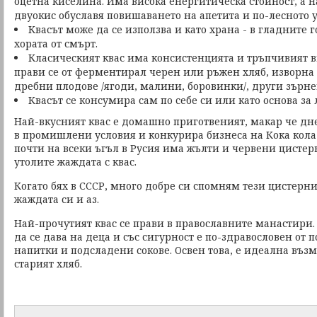
оцетна киселина. Има висока енергитическа стойност, а 
двуокис обуславя повишаването на апетита и по-лесното у
Квасът може да се използва и като храна - в гладните 
хората от смърт.
Класическият квас има консистенцията и тръпчивият в
прави се от ферментирал черен или ръжен хляб, изворна
дребни плодове /ягоди, малини, боровинки/, други зърне
Квасът се консумира сам по себе си или като основа за 
Най-вкусният квас е домашно приготвеният, макар че дне
в промишлени условия и конкурира бизнеса на Кока кола
почти на всеки ъгъл в Русия има жълти и червени цистер
утолите жаждата с квас.
Когато бях в СССР, много добре си спомням тези цистерни
жаждата си и аз.
Най-прочутият квас се прави в православните манастири. 
да се дава на деца и със сигурност е по-здравословен от 
напитки и подсладени сокове. Освен това, е идеална възм
старият хляб.