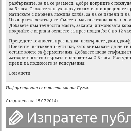
разбъркайте, за да се размеси. Добре покрийте с похлуп
за 5 часа. Сложете тензух върху голям съд и прецедете п
натискате с дървена лъжица хляба, за да се изцеди и да
Изхвърлете остатъците. Смесете маята с топла вода и я ос
Добавете към течността маята, захарта, лимоновата ко
покрийте с кърпа и оставете за през нощта /от 8 до 12 час
Прецедете течността през цедка, изхвърлете джинджиф
Прелейте в стъклени бутилки, като внимавате да не ги 
остане място за ферментация. Добавете шепа стафиди въ
затворете плътно гърлата и оставете за 2-3 часа. Изстуд
преди да поднесете за консумация.
Бон апети!
Информацията съм почерпила от Гугъл.
Създадена на 15.07.2014 г.
Изпратете пуб