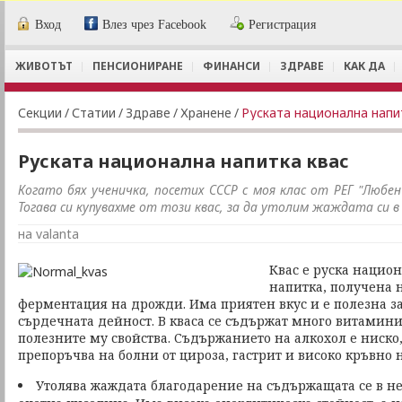
Вход
Влез чрез Facebook
Регистрация
ЖИВОТЪТ
ПЕНСИОНИРАНЕ
ФИНАНСИ
ЗДРАВЕ
КАК ДА
Секции
/
Статии
/
Здраве
/
Хранене
/
Руската национална напи
Руската национална напитка квас
Когато бях ученичка, посетих СССР с моя клас от РЕГ "Любен 
Тогава си купувахме от този квас, за да утолим жаждата си 
на valanta
Квас е руска нацио
напитка, получена н
ферментация на дрожди. Има приятен вкус и е полезна з
сърдечната дейност. В кваса се съдържат много витамини
полезните му свойства. Съдържанието на алкохол е ниско,
препоръчва на болни от цироза, гастрит и високо кръвно 
Утолява жаждата благодарение на съдържащата се в не