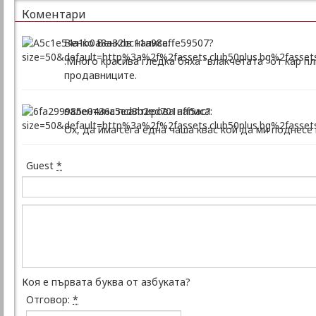
Коментари
Венко Венков написа:
:Много красива гледка бяха "влакчетата" от кар п
продавниците.
валентина псалтирова написа:
Ох, да има сега една чаша квас кой да ми поднесе в
Guest
*
Коя е първата буква от азбуката?
Отговор:
*