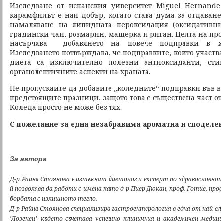
Изследване от испанския уиверситет Miguel Hernandez
карамфилът е най-добър, когато става дума за отдаване
намаляване на липидната пероксидация (оксидативни
градински чай, розмарин, мащерка и риган. Целта на про
насърчава добавянето на повече подправки в хр
Изследването потвърждава, че подправките, които участ
диета са изключително полезни антиоксиданти, ст
органолептичните аспекти на храната.
Не пропускайте да добавите „коледните“ подправки във в
предстоящите празници, защото това е съществена част о
Коледа просто не може без тях.
С пожелание за една незабравима ароматна и споделе
За автора
Д-р Райна Стоянова е изтъкнат диетолог и експерт по здравословно
й позволява да работи с имена като д-р Пиер Дюкан, проф. Готие, про
борбата с излишното тегло.
Д-р Райна Стоянова специализира гастроентерология в една от най-
‘Лозенец’, където съчетава успешно клиничния и академичен медиц