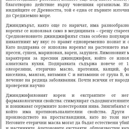
благотворно действие върху човешкия организъм. И
индийците от Древността, той е една от първите източн
до Средиземно море.
Джинджърът, както още го наричат, има разнообразн
коренът се използвал само в медицината – срещу стареен
Средновековието джинджифилът става особено популярн
пикантният му вкус го правят едновременно познат и 
Като подправка се използва коренът на растението въ
пресен, сушен, маринован, варен, задушен. Лимоновият 
характерни за пресния джинджифил, който се изпол
азиатската кухня. Подправката съдържа повече от 
олеорезини, етерично масло, протеини, калций, фо
киселина, манган, витамин С и витамини от група В, ко
лечение на редица заболявания. Почти всички от народн
проверени научно
Джинджифиловият корен и екстрактите от не
фармакологични свойства: стимулират съдодвигателните
и понижават серумните холестеролни нива. Зингибанът
който има противовъзпалителни свойства. Други 
производството на простагландини, като по този нач
Неговите етерични масла могат да бъдат естествени уби
и настинките. Ацетоновите екстракти, общоизвестни кат