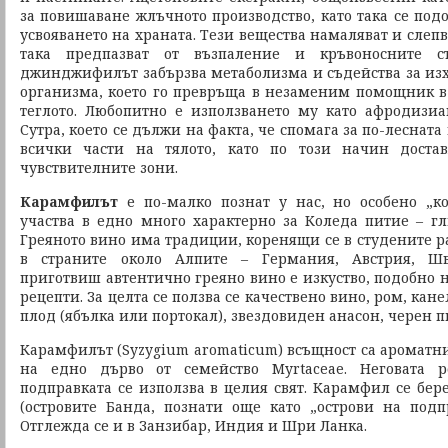
за повишаване жлъчното производство, като така се под
усвояването на храната. Тези вещества намаляват и слеп
така предпазват от възпаление и кръвоносните с
джинджифилът забързва метаболизма и съдейства за изх
организма, което го превръща в незаменим помощник в
теглото. Любопитно е използването му като афродизи
Сутра, което се дължи на факта, че спомага за по-леснат
всички части на тялото, като по този начин доста
чувствителните зони.
Карамфилът
е по-малко познат у нас, но особено „к
участва в едно много характерно за Коледа питие – гл
Греяното вино има традиции, коренящи се в студените р
в страните около Алпите – Германия, Австрия, Ш
приготвиш автентично греяно вино е изкуство, подобно 
рецепти. За целта се ползва се качествено вино, ром, ка
плод (ябълка или портокал), звездовиден анасон, черен п
Карамфилът (Syzygium aromaticum) всъщност са ароматн
на едно дърво от семейство Myrtaceae. Неговата 
подправката се използва в целия свят. Карамфил се бе
(островите Банда, познати още като „острови на подп
Отглежда се и в Занзибар, Индия и Шри Ланка.