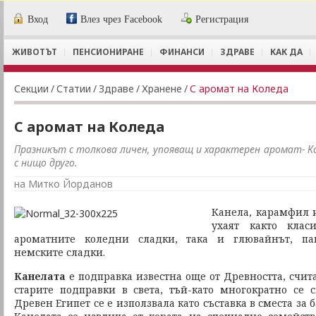
Вход
Влез чрез Facebook
Регистрация
ЖИВОТЪТ
ПЕНСИОНИРАНЕ
ФИНАНСИ
ЗДРАВЕ
КАК ДА
Секции
/
Статии
/
Здраве
/
Хранене
/
С аромат на Коледа
С аромат на Коледа
Празникът с толкова личен, упояващ и характерен аромат- Ко
с нищо друго.
на Митко Йорданов
Канела, карамфил 
ухаят както клас
ароматните коледни сладки, така и глювайнът, па
немските сладки.
Канелата
е подправка известна още от Древността, счита
старите подправки в света, тъй-като многократно се 
Древен Египет се е използвала като съставка в сместа за