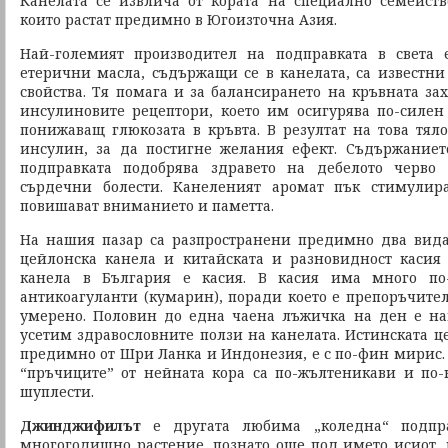
Канелата се извлича от кората на специално семейст
които растат предимно в Югоизточна Азия.
Най-големият производител на подправката в света
етерични масла, съдържащи се в канелата, са известни
свойства. Тя помага и за балансирането на кръвната за
инсулиновите рецептори, което им осигурява по-силе
понижаващ глюкозата в кръвта. В резултат на това тял
инсулин, за да постигне желания ефект. Съдържание
подправката подобрява здравето на дебелото черво
сърдечни болести. Канеленият аромат пък стимулир
повишават вниманието и паметта.
На нашия пазар са разпространени предимно два вида
цейлонска канела и китайската и разновидност касия (
канела в България е касия. В касия има много по
антикоагуланти (кумарин), поради което е препоръчител
умерено. Половин до една чаена лъжичка на ден е на
усетим здравословните ползи на канелата. Истинската ц
предимно от Шри Ланка и Индонезия, е с по-фин мирис. Р
“пръчиците” от нейната кора са по-жълтеникави и по
шуплести.
Джинджифилът
е другата любима „коледна“ подп
многогодишно растение, познато още под името исиот,