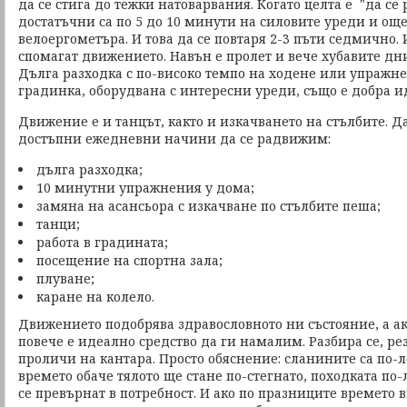
да се стига до тежки натоварвания. Когато целта е "да се
достатъчни са по 5 до 10 минути на силовите уреди и ощ
велоергометъра. И това да се повтаря 2-3 пъти седмично.
спомагат движението. Навън е пролет и вече хубавите дни
Дълга разходка с по-високо темпо на ходене или упражне
градинка, оборудвана с интересни уреди, също е добра и
Движение е и танцът, както и изкачването на стълбите. 
достъпни ежедневни начини да се радвижим:
дълга разходка;
10 минутни упражнения у дома;
замяна на асансьора с изкачване по стълбите пеша;
танци;
работа в градината;
посещение на спортна зала;
плуване;
каране на колело.
Движението подобрява здравословното ни състояние, а а
повече е идеално средство да ги намалим. Разбира се, ре
проличи на кантара. Просто обяснение: сланините са по-л
времето обаче тялото ще стане по-стегнато, походката по
се превърнат в потребност. И ако по празниците времето 