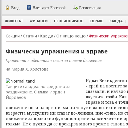
Вход
Влез чрез Facebook
Регистрация
ЖИВОТЪТ
ФИНАНСИ
ПЕНСИОНИРАНЕ
ЗДРАВЕ
КАК ДА
Секции
/
Статии
/
Как да
/
От нищо нещо
/
Физически упражне
Физически упражнения и здраве
Пролетта е идеалният сезон за повече движение
на Мария Х. Христова
Идват Великденски 
- край на постите за
Танците са идеално средство за
спазвали, и начало
раздвижване. Снимка Йордан
вкусните гозби. Каз
Йорданов
здраве и това е точн
движение носи на организма ни тонус и живителни сили
възрастта мускулите ни стават по-лениви, ние-също, но 
движение за правилно функциониране на всичките ни орг
голяма. Не е нужно да се прекарва много време в салона 