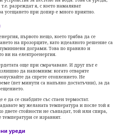
т.е. разреждат я, с което намаляват
ова усещането при допир е много приятно.
и
енергия, първото нещо, което трябва да се
ането на прозорците, като идеалното решение са
луминиеви дограми. Това по правило и
о ви на електроенергия.
рдетата още при смрачаване. И друг път е
е излишно да напомним: когато отваряте
ропускайте да спрете отоплението. Не
еме (пет минути са напълно достатъчни), за да
мещението.
е е да се снабдите със стаен термостат.
задавате му желаната температура и после той я
о двете стойности не съвпадат, той или спира,
е температури се изравнят.
вни уреди