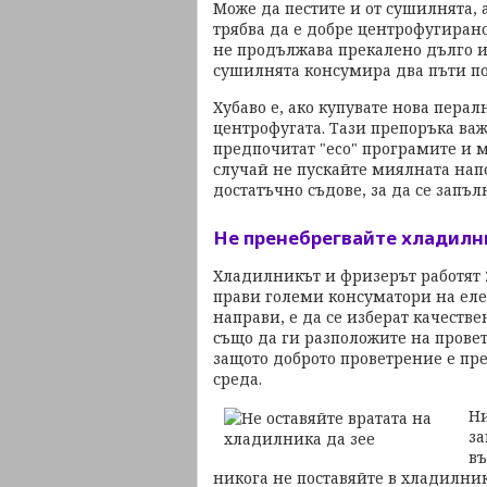
Може да пестите и от сушилнята, 
трябва да е добре центрофугирано
не продължава прекалено дълго и 
сушилнята консумира два пъти по
Хубаво е, ако купувате нова перал
центрофугата. Тази препоръка важ
предпочитат "еco" програмите и м
случай не пускайте миялната напо
достатъчно съдове, за да се запъл
Не пренебрегвайте хладилн
Хладилникът и фризерът работят 2
прави големи консуматори на елек
направи, е да се изберат качеств
също да ги разположите на провет
защото доброто проветрение е пр
среда.
Ни
за
въ
никога не поставяйте в хладилник