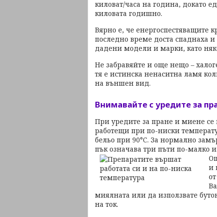
киловат/часа на година, докато е
киловата годишно.
Вярно е, че енергоспестяващите к
последно време доста спаднаха и
дадени модели и марки, като няко
Не забравяйте и още нещо – хало
тя е истинска ненаситна ламя кол
на външен вид.
Внимавайте с уредите за пр
При уредите за пране и миене се 
работещи при по-ниски температу
бельо при 90°C. За нормално замъ
пък означава три пъти по-малко 
Ощ
и 
от
Ва
миялната или да използвате буто
на ток.