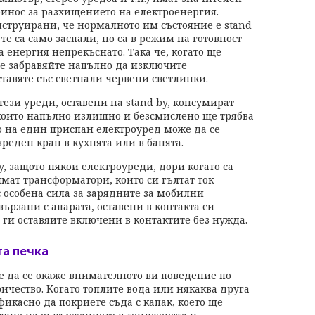
инос за разхищението на електроенергия.
онструирани, че нормалното им състояние е stand
, те са само заспали, но са в режим на готовност
а енергия непрекъснато. Така че, когато ще
не забравяйте напълно да изключите
ставяте със светнали червени светлинки.
ези уреди, оставени на stand by, консумират
 които напълно излишно и безсмислено ще трябва
о на един приспан електроуред може да се
вреден кран в кухнята или в банята.
y, защото някои електроуреди, дори когато са
мат трансформатори, които си гълтат ток
 особена сила за зарядните за мобилни
вързани с апарата, оставени в контакта си
е ги оставяйте включени в контактите без нужда.
та печка
 да се окаже внимателното ви поведение по
ичество. Когато топлите вода или някаква друга
фикасно да покриете съда с капак, което ще