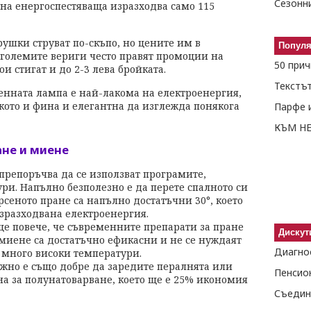
Сезонн
дна енергоспестяваща изразходва само 115
рушки струват по-скъпо, но цените им в
Попул
 големите вериги често правят промоции на
и стигат и до 2-3 лева бройката.
генната лампа е най-лакома на електроенергия,
кото и фина и елегантна да изглежда понякога
Парфе и
КЪМ Н
ане и миене
препоръчва да се използват програмите,
ри. Напълно безполезно е да перете спалното си
рсеното пране са напълно достатъчни 30°, което
изразходвана електроенергия.
е повече, че съвременните препарати за пране
Дискут
миене са достатъчно ефикасни и не се нуждаят
 много високи температури.
жно е също добре да заредите пералнята или
на за полунатоварване, което ще е 25% икономия