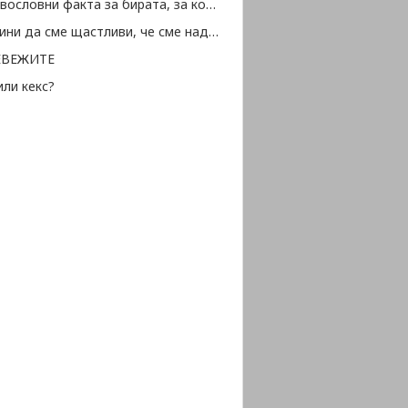
10 здравословни факта за бирата, за които не подозирате
50 причини да сме щастливи, че сме над 50
ЕВЕЖИТЕ
ли кекс?