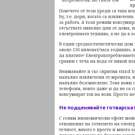
пр
Повечето от тези уреди са така к
by, т.е. дори, когато са изключени
за работа. А този режим консумир
отсъствате няколко дни от дома, 
електронната техника, а не да я о
В един средностатистически дом т
около 130 киловат/часа годишно,
да платите! Електропотреблениет
сравни с теча на вода от някой по
Внимавайте и със скрития stand b
напълно изключени от мрежата, и
напълно безсмислено. Това важи с
телефони, които даже и да не са с
консумират ток на воля. Просто н
Не подценявайте готварска
С голям икономически ефект може
отношение на готвенето на електр
течност, много е просто и много е