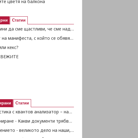
ите цветя на балкона
ярни
Статии
50 причини да сме щастливи, че сме над 50
Текстът на манифеста, с който се обявява Независимостта
ли кекс?
ЕВЕЖИТЕ
ирани
Статии
Диагностика с квантов анализатор – наука или шарлатанство?
Пенсиониране - Какви документи трябва да представим
Съединението - великото дело на наши, български народ