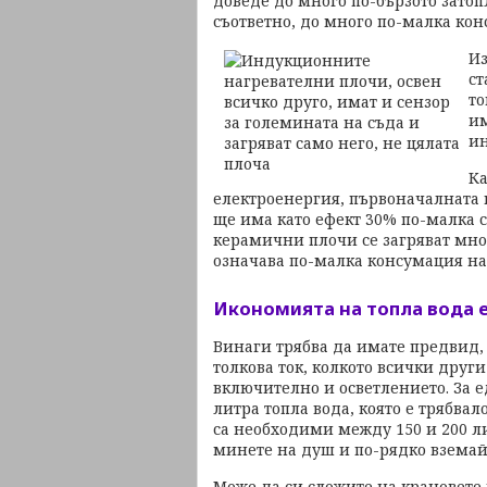
доведе до много по-бързото зато
съответно, до много по-малка кон
Из
ст
то
им
ин
Ка
електроенергия, първоначалната 
ще има като ефект 30% по-малка см
керамични плочи се загряват мног
означава по-малка консумация на
Икономията на топла вода 
Винаги трябва да имате предвид, 
толкова ток, колкото всички друг
включително и осветлението. За 
литра топла вода, която е трябвало
са необходими между 150 и 200 ли
минете на душ и по-рядко вземай
Може да си сложите на крановете и