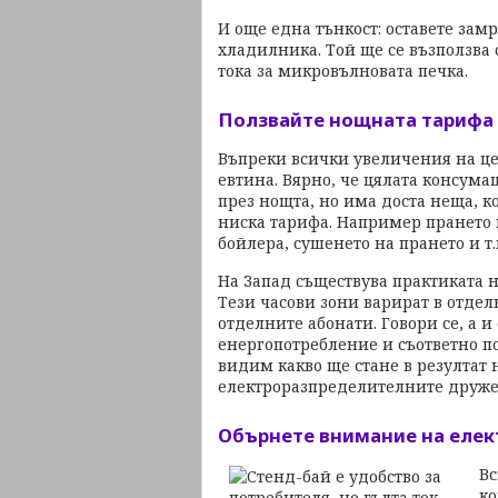
И още една тънкост: оставете зам
хладилника. Той ще се възползва 
тока за микровълновата печка.
Ползвайте нощната тарифа
Въпреки всички увеличения на цен
евтина. Вярно, че цялата консума
през нощта, но има доста неща, ко
ниска тарифа. Например прането и
бойлера, сушенето на прането и т.
На Запад съществува практиката н
Тези часови зони варират в отдел
отделните абонати. Говори се, а и
енергопотребление и съответно по
видим какво ще стане в резултат 
електроразпределителните дружес
Обърнете внимание на елек
Вс
ко