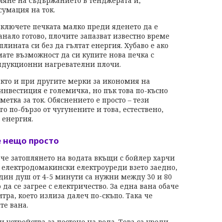
пляне на съдържанието в тенджерата и,
сумация на ток.
ключете печката малко преди яденето да е
анало готово, плочите запазват известно време
плината си без да гълтат енергия. Хубаво е ако
ате възможност да си купите нова печка с
дукционни нагревателни плочи.
кто и при другите мерки за икономия на
инвестиция е големичка, но пък това по-късно
етка за ток. Обяснението е просто – тези
о по-бързо от чугунените и това, естествено,
 енергия.
е нещо просто
че затоплянето на водата вкъщи с бойлер харчи
и електродомакински електроуреди взето заедно,
един душ от 4-5 минути са нужни между 30 и 80
 да се загрее с електричество. За една вана обаче
тра, което излиза далеч по-скъпо. Така че
те вана.
 устройства за пестене на вода. Това са уреди,