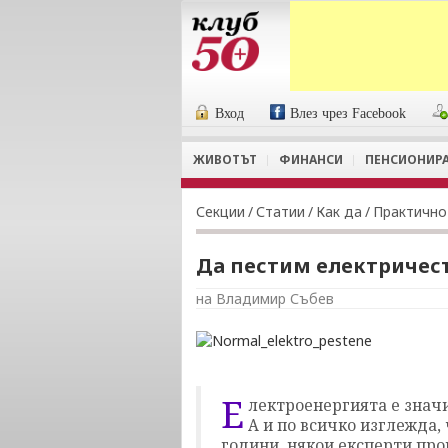
Вход
Влез чрез Facebook
ЖИВОТЪТ
ФИНАНСИ
ПЕНСИОНИР
Секции
/
Статии
/
Как да
/
Практично
Да пестим електричес
на Владимир Събев
Е
лектроенергията е знач
А и по всичко изглежда,
години, някои експерти пр