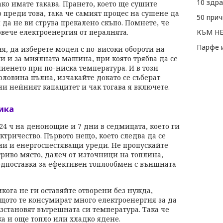
ако имате такава. Прането, което ще сушите
 преди това, така че самият процес на сушене да
да не ви струва прекалено скъпо. Помнете, че
вече електроенергия от пералнята.
КЪМ Н
Парфе и
ня, да изберете модел с по-високи обороти на
и и за миялната машина, при която трябва да се
иенето при по-ниска температура. И в този
ловина пълна, изчакайте докато се съберат
ни нейният капацитет и чак тогава я включете.
ика
4 ч на денонощие и 7 дни в седмицата, което ги
тричество. Първото нещо, което следва да се
ени и енергоспестяващи уреди. Не пропускайте
риво място, далеч от източници на топлина,
едпоставка за ефективен топлообмен с външната
кога не ги оставяйте отворени без нужда,
щото те консумират много електроенергия за да
зстановят вътрешната си температура. Така че
а и още топло или хладко ядене.