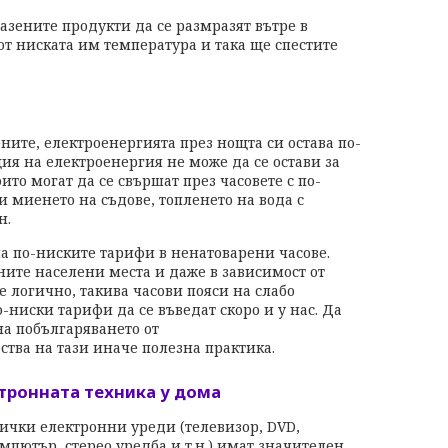
разените продукти да се размразят вътре в
от ниската им температура и така ще спестите
ите, електроенергията през нощта си остава по-
ция на електроенергия не може да се остави за
ито могат да се свършат през часовете с по-
 миенето на съдове, топленето на вода с
н.
а по-ниските тарифи в ненатоварени часове.
ните населени места и даже в зависимост от
 е логично, такива часови пояси на слабо
-ниски тарифи да се въведат скоро и у нас. Да
на побългаряването от
тва на тази иначе полезна практика.
тронната техника у дома
ички електронни уреди (телевизор, DVD,
мпютър, стерео уредба и т.н.) имат значителен