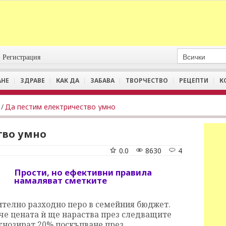
Регистрация
АНЕ
ЗДРАВЕ
КАК ДА
ЗАБАВА
ТВОРЧЕСТВО
РЕЦЕПТИ
К
/
Да пестим електричество умно
тво умно
0.0
8630
4
Прости, но ефективни правила
намаляват сметките
ително разходно перо в семейния бюджет.
 че цената ѝ ще нараства през следващите
огнозират 20% поскъпване през