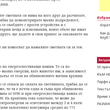
ини.
те сметката си няма на кого друг да разчитате,
Избра
 трябва да демонстрирате малко подреденост,
 се снабдите с прости устройства и с
Хорат
тарни неща и изисквания, които обаче ще имат
Как д
друго, ще дадете и своя принос за опазването на
Клуб 
е ви помогнат да намалите сметката си за ток.
Актуал
 на енергоспестяващи лампи. Те са по-
малко енергия, като животът им, в зависимост
КЪМ Н
о-дълъг от този на обикновените жични крушки.
Парфе и
 се отнася до силата на светлината, трябва да се
же, че тя е почти една и съща при обикновена
мпа от 60W и при енергоспестяваща лампа от
Време 
W. На практика това означава, че може да
ектроенергия за осветление между 3 и 4 пъти.
РАЗМИ
 (или халогенна) консумира средно по 775