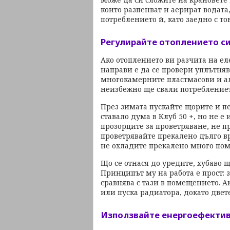
които разпенват и аерират водата, 
потреблението й, като заедно с т
Регулирайте отоплението с
Ако отоплението ви разчита на ел
направи е да се провери уплътняв
многокамерните пластмасови и а
неизбежно ще свали потреблениет
През зимата пускайте щорите и пе
ставало дума в Клуб 50 +, но не 
прозорците за проветряване, не п
проветрявайте прекалено дълго вр
не охладите прекалено много по
Що се отнася до уредите, хубаво щ
Принципът му на работа е прост: 
сравнява с тази в помещението. Ак
или пуска радиатора, докато двет
Използвайте енергоефекти