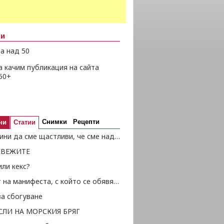
ни
а над 50
а качим публикация на сайта
50+
Снимки
Рецепти
ни
Статии
50 причини да сме щастливи, че сме над 50
ЕВЕЖИТЕ
ли кекс?
Текстът на манифеста, с който се обявява Независимостта
за сбогуване
СЛИ НА МОРСКИЯ БРЯГ