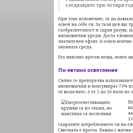
следващите три-четири год
При това положение, за да намали
освен на себе си. За тази цел ще
съобразителност и здрав разум, да
икономични уреди. Доста елемен
значителен ефект. А освен всичко 
околната среда.
Ето няколко прости неща, които щ
По-евтино осветление
Силно се препоръчва използването
икономични и консумират 75% по-
от моделите, е от 5 до 10 пъти п
Що
ка
ла
15
съкратите потреблението си на ел
Сметката е проста. Лампа с жичка