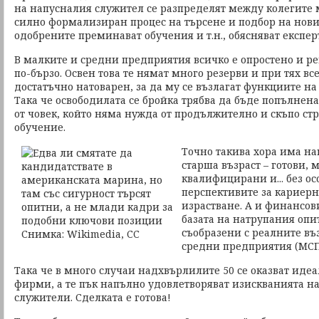
на напусналия служител се разпределят между колегите м
силно формализиран процес на търсене и подбор на нови
одобрените преминават обучения и т.н., обясняват експер
В малките и средни предприятия всичко е опростено и р
по-бързо. Освен това те нямат много резерви и при тях вс
достатъчно натоварен, за да му се възлагат функциите на
Така че освободилата се бройка трябва да бъде попълнена
от човек, който няма нужда от продължително и скъпо с
обучение.
Точно такива хора има на
старша възраст – готови,
квалифицирани и... без о
перспективите за кариерн
израстване. А и финансов
базата на натрупания опит
съобразени с реалните в
средни предприятия (МСП
Така че в много случаи надхвърлилите 50 се оказват иде
фирми, а те пък напълно удовлетворяват изискванията на
служители. Сделката е готова!