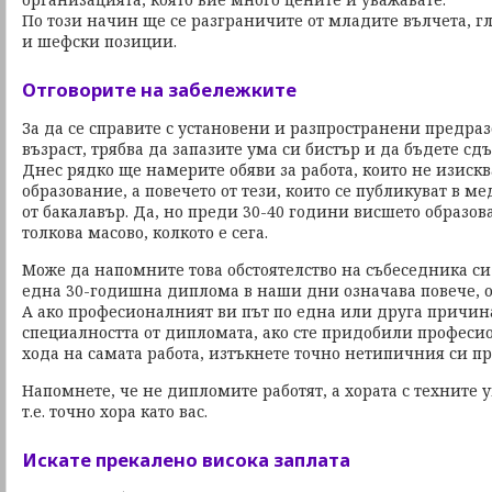
По този начин ще се разграничите от младите вълчета, г
и шефски позиции.
Отговорите на забележките
За да се справите с установени и разпространени предра
възраст, трябва да запазите ума си бистър и да бъдете сд
Днес рядко ще намерите обяви за работа, които не изиск
образование, а повечето от тези, които се публикуват в м
от бакалавър. Да, но преди 30-40 години висшето образо
толкова масово, колкото е сега.
Може да напомните това обстоятелство на събеседника си
една 30-годишна диплома в наши дни означава повече, о
А ако професионалният ви път по една или друга причина
специалността от дипломата, ако сте придобили професи
хода на самата работа, изтъкнете точно нетипичния си п
Напомнете, че не дипломите работят, а хората с техните 
т.е. точно хора като вас.
Искате прекалено висока заплата