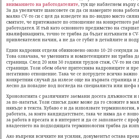
вниманието на работодателите
, тук ще наблегнем върху
За да увеличите шансовете си да си намерите нова работа
малко CV-то си с цел да изведете на по-видно място силни
смятате, че притежавате по отношение на конкретното ра
работодател. И тъй като основното предимство на старшат
квалификацията, точно те трябва да бъдат изтъкнати в CV
привлекателен начин, а не да се губят в детайлите и под
Един кадровик отделя обикновено около 10-20 секунди за 
Това означава, че уменията и компетенциите ви трябва да
страница. След 20 или 30 години трудов стаж, CV-то ви си
страници. Този обем обаче притеснява кадровиците и пр
негативно отношение. Така че се потрудете всичко важно 
конкретния случай да излезе още на първата страница и
лесно да попадне под погледа на специалиста или шефа 
Хронологията с различните заемани досега длъжности и по
за по-нататък. Този списък даже може да го сложите в ма
някъде в текста. Хубаво е и да използвате терминология, 
работата, за която кандидатствате, така че няма да е лош
за работа в пресата и в интернет и да се запознаете с пр
владеенето на подходящата терминология трябва да изпък
Ако въпреки всичките ви усилия, документът остава прек