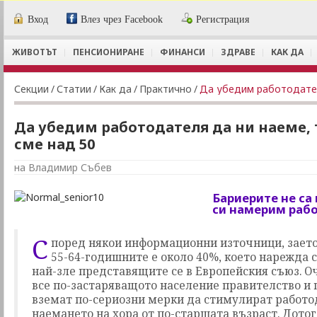
Вход
Влез чрез Facebook
Регистрация
ЖИВОТЪТ
ПЕНСИОНИРАНЕ
ФИНАНСИ
ЗДРАВЕ
КАК ДА
Секции
/
Статии
/
Как да
/
Практично
/
Да убедим работодател
Да убедим работодателя да ни наеме,
сме над 50
на Владимир Събев
Бариерите не са
си намерим рабо
С
поред някои информационни източници, заето
55-64-годишните е около 40%, което нарежда 
най-зле представящите се в Европейския съюз. Оч
все по-застаряващото население правителство и
вземат по-сериозни мерки да стимулират работо
наемането на хора от по-старшата възраст. Дотог