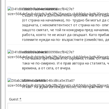
Павел Ганчев написа:
Съществува и допълнителен проблем: Когато един 
(от страна на началника), по- трудно би могъл да
задачата, с некомпетентност от страна на по- опи
защото смятат, че той ги конкурира пред начални
работа, която те не искат да свършат. Като приб
големите нужди на по- възрастните (семейство, дец
vidoass написа:
С по-малко претенции и по-скромно, става. От лич
така че по-смирено. И е прав автора на статията,
времена, а от сега, от вчера.
Милен написа:
И как? На думи изглежда лесно, но на практика - н
Guest
*