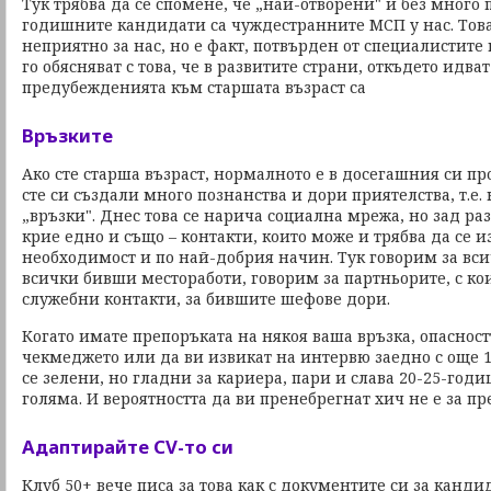
Тук трябва да се спомене, че „най-отворени" и без много
годишните кандидати са чуждестранните МСП у нас. Тов
неприятно за нас, но е факт, потвърден от специалистите 
го обясняват с това, че в развитите страни, откъдето идв
предубежденията към старшата възраст са
Връзките
Ако сте старша възраст, нормалното е в досегашния си п
сте си създали много познанства и дори приятелства, т.е
„връзки". Днес това се нарича социална мрежа, но зад р
крие едно и също – контакти, които може и трябва да се и
необходимост и по най-добрия начин. Тук говорим за вс
всички бивши местоработи, говорим за партньорите, с к
служебни контакти, за бившите шефове дори.
Когато имате препоръката на някоя ваша връзка, опасностт
чекмеджето или да ви извикат на интервю заедно с още
се зелени, но гладни за кариера, пари и слава 20-25-год
голяма. И вероятността да ви пренебрегнат хич не е за пр
Адаптирайте CV-то си
Клуб 50+ вече писа за това как с документите си за канд