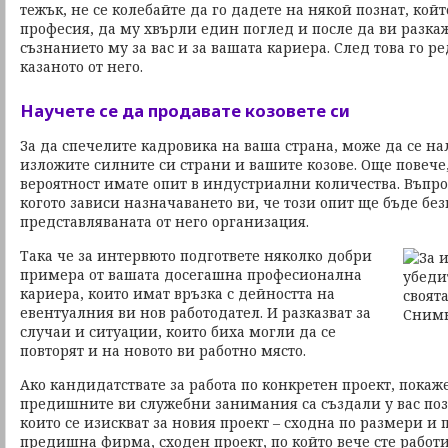
тежък, не се колебайте да го дадете на някой познат, койт
професия, да му хвърли един поглед и после да ви разкаж
съзнанието му за вас и за вашата кариера. След това го р
казаното от него.
Научете се да продавате козовете си
За да спечелите кадровика на ваша страна, може да се на
изложите силните си страни и вашите козове. Още повече,
вероятност имате опит в индустриални количества. Въпрос
когото зависи назначаването ви, че този опит ще бъде без
представляваната от него организация.
Така че за интервюто подгответе няколко добри
примера от вашата досегашна професионална
кариера, които имат връзка с дейността на
евентуалния ви нов работодател. И разказват за
случаи и ситуации, които биха могли да се
повторят и на новото ви работно място.
Ако кандидатствате за работа по конкретен проект, покаж
предишните ви служебни занимания са създали у вас по
които се изискват за новия проект – сходна по размери и
предишна фирма, сходен проект, по който вече сте работ