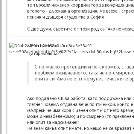
те търсели инженер-координатор за конфиденциал
второто - държавна организация, ме взеха - страх
пенсия и дъщеря студентка в София.
С две думи, съветите от този род са "Ако не иска
Милен написа:
Цитирам vidoass:
С по-малко претенции и по-скромно, става.
проблем оживяването, така че по-смирено.
опита си. Ама не е от комунистическите вре
Ако подадено СВ за работа, като поддръжка или о
"легне" човек!А отдавна вече почти никой, който е
(въпреки че има хора с ценен опит и от него време
може и незабележимо) и по-смирено (тя преклоненат
или опит за надскачане!?
Не знам какъв опит имате, но нещо не се връзват