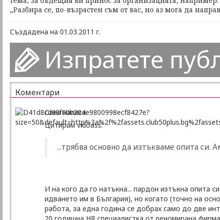
тема, за бъдещия ви принос за организацията, например:
„Разбира се, по-възрастен съм от вас, но аз мога да направя 
Създадена на 01.03.2011 г.
Изпратете пуб
Коментари
Сава написа:
Цитирам vidoass:
...трябва основно да изтъкваме опита си. А
И на кого да го натъкна... пардон изтъкна опита 
идването им в България), но когато (точно на ос
работа, за една година се добрах само до две ин
20 годишна HR специалистка от реномирана фирма