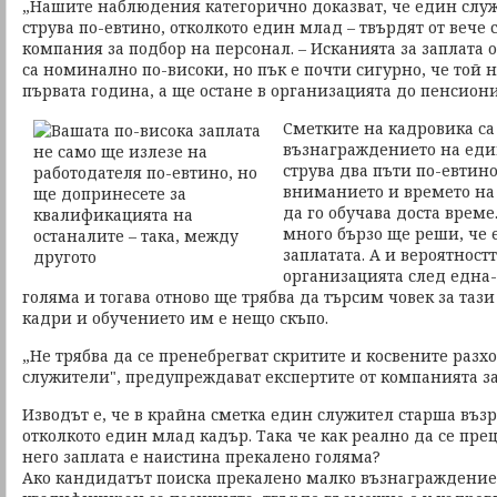
„Нашите наблюдения категорично доказват, че един служ
струва по-евтино, отколкото един млад – твърдят от вече
компания за подбор на персонал. – Исканията за заплата 
са номинално по-високи, но пък е почти сигурно, че той 
първата година, а ще остане в организацията до пенсиони
Сметките на кадровика са
възнаграждението на еди
струва два пъти по-евтин
вниманието и времето на 
да го обучава доста време
много бързо ще реши, че 
заплатата. А и вероятност
организацията след една
голяма и тогава отново ще трябва да търсим човек за тази
кадри и обучението им е нещо скъпо.
„Не трябва да се пренебрегват скритите и косвените разх
служители", предупреждават експертите от компанията з
Изводът е, че в крайна сметка един служител старша възр
отколкото един млад кадър. Така че как реално да се пре
него заплата е наистина прекалено голяма?
Ако кандидатът поиска прекалено малко възнаграждение,