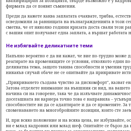
квалифициран за позицията, твърде възможно е у кадров
фирмата да се появят съмнения.
Преди да кажете каква заплатата очаквате, трябва, естеств
осведомили за равнищата на възнагражденията в този се
сметка, че от няколко години кризата доста свали тези ра
с вашия опит получават една заплата, а вършат работата 
Не избягвайте деликатните теми
Напълно вероятно е да ви кажат, че вие по-трудно може д
реагирате на променящите се условия, отколкото един по
деликатна тема, защото такива способности и умения труд
никакъв случай обаче не се опитвайте да прикривате исти
„Прикриването създава чувство за дискомфорт", казват ек
Затова отделете внимание на външния си вид, на вашето
начина си на говорене, така че да излъчвате динамичност
досегашната ви кариера точно това е направила – усъвър
способностите ви да се адаптирате и да се променяте. За 
споменаването на многобройните позиции, които сте зае
И, при всяко положение и на всяка цена, не избухвайте, о
ви е млад кадровик или млад шеф. Опитайте се бързо да