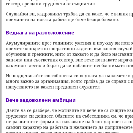
сектор, срещани трудности от същия тип...
Слушайки ви, кадровикът трябва да си каже, че с вашия 
поемането на новата работа ще бъде безпроблемно.
Веднага на разположение
Акумулираните през годините умения и ноу-хау ви позво
поемете конкретни оперативни задачи: във вашия случай
обучения и тренинги, нито от каквото и да било наставни
занаята или съответния сектор, вие вече познавате играчи
как много лесно и бързо да си набавите необходимата ин
Не подценявайте способността си веднага да навлезете в 
много важно за организация, която трябва да се справи с
напускането на важен предишен служител.
Вече задоволени амбиции
Дайте да се разбере, че мотивите ви вече не са същите как
трудовата си дейност. Обяснете на събеседника си, че пр
не различните форми на изказване на благодарност са тов
самият характер на работата и желанието да допринесете
организацията, която вие много цените и уважавате.