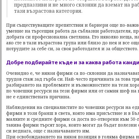
предпазливи и не много склонни да вземат на ра
тази възрастова категория.
При съществуващите препятствия и бариери още по-важно
умение на търсещия работа да съблазни работодателя, пр
добрата си професионална светлина. Ето няколко неща, на
ако сте в тази възрастова група или близо до нея и все ощ
потрудите за себе си, за своя работодател и за обществото.
Добре подбирайте къде и за каква работа канд
Очевидно е, че някои фирми са по-склонни да назначава
трудов стаж зад гърба си. Най-често причината за това тря
разбирането на проблемите и възможностите на тези хора 
по човешки ресурси на тези фирми или от самия шеф на 
не е единствената причина.
Наблюдения на специалистите по човешки ресурси на ед
фирми в този бранш в света, която има присъствие и в Бъл
малките и средните фирми са доста по-отворени към 50
такива фирми търсят хора, които могат да бъдат полезни
си веднага, още с назначаването им.
При освобождаването на някоя позиция в голяма фирма 