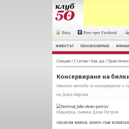
Вход
Влез чрез Facebook
ЖИВОТЪТ
ПЕНСИОНИРАНЕ
ФИНАН
Секции
/
Статии
/
Как да
/
Практично
Консервиране на билк
Няколко метода за консервиране и с
на Дана Кирова
Мащерка, снимка Деан Петров
споделя някои, които съм изпитал