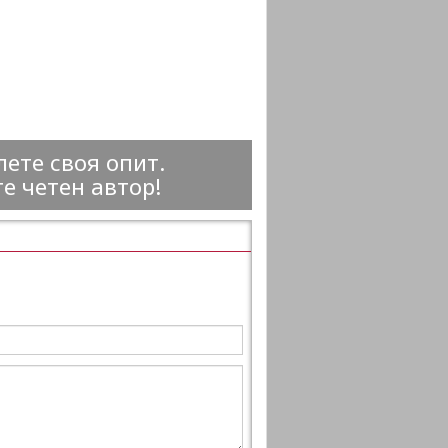
ете своя опит.
е четен автор!