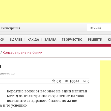
Регистрация
СИ
ЗДРАВЕ
КАК ДА
ЗАБАВА
ТВОРЧЕСТВО
РЕЦЕПТИ
К
/
Консервиране на билки
и
ъхранение
0.0
10044
0
Вероятно всеки от вас знае не един изпитан
метод за дълготрайно съхранение на така
полезните за здравето билки, но аз ще
а и то успешно: