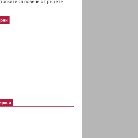
топките са повече от ръцете
ярни
ирани