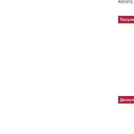
Когато 
Попул
Дискут