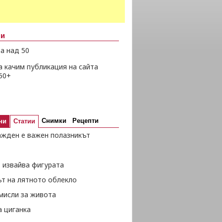
ни
а над 50
а качим публикация на сайта
50+
Снимки
Рецепти
ни
Статии
ажден е важен полазникът
 извайва фигурата
ът на лятното облекло
мисли за живота
а циганка