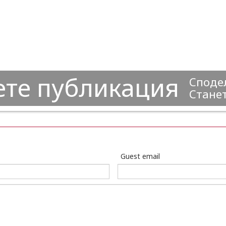
ете публикация
Сподел
Станет
Guest email