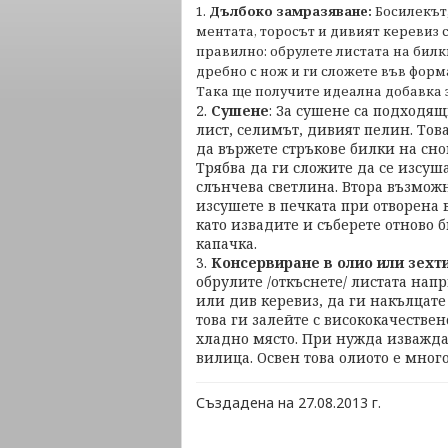
1.
Дълбоко замразяване:
Босилекът,
ментата, торосът и дивият керевиз с
правилно: обрулете листата на билки
дребно с нож и ги сложете във форм
Така ще получите идеална добавка з
2.
Сушене
: За сушене са подходя
лист, селимът, дивият пелин. Тов
да вържете стръкове билки на сноп
Трябва да ги сложите да се изсуша
слънчева светлина. Втора възможн
изсушете в печката при отворена 
като извадите и съберете отново 
капачка.
3.
Консервиране в олио или зехт
обрулите /откъснете/ листата нап
или див керевиз, да ги накълцате
това ги залейте с висококачестве
хладно място. При нужда изважда
вилица. Освен това олиото е мног
Създадена на 27.08.2013 г.