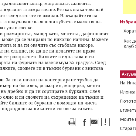
 градинският копър, магданозът, салвията,
а идеални за замразяване. Ето как става това най-
те, след като сте ги измили. Накълцайте ги на
а за получаване на ледени кубчета с малко вода.
Избра
а супи и сосове.
Хорат
щи розмаринът, мащерката, ментата, дафиновият
а може да се направи по няколко начина: Можете
Как д
чета и да ги окачите със стъблата нагоре.
Клуб 
т на слънце, но да не ги излагате на пряка
ост: разпръснете билките в една тава и ги
врата на фурната на максимум 35 градуса. След
билките, сложете ги в тъмни буркани с винтова
Актуал
ин
: За този начин на консервиране трябва да
На Игн
ример на босилек, розмарин, мащерка, мента
 на дребно и да ги сортирате в буркани. След
Илонка
но олио и ги сложете на съхранение на тъмно и
Лютото
йте билките от буркана с помощта на чиста
о подходящо за пикантни сосове за салата.
Етикет
Моите 
Старат