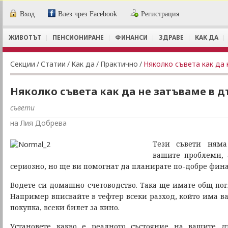
Вход
Влез чрез Facebook
Регистрация
ЖИВОТЪТ
ПЕНСИОНИРАНЕ
ФИНАНСИ
ЗДРАВЕ
КАК ДА
Секции
/
Статии
/
Как да
/
Практично
/
Няколко съвета как да
Няколко съвета как да не затъваме в д
съвети
на Лия Добрева
Тези съвети няма
вашите проблеми, 
сериозно, но ще ви помогнат да планирате по-добре фина
Водете си домашно счетоводство. Така ще имате общ пог
Например вписвайте в тефтер всеки разход, който има в
покупка, всеки билет за кино.
Установете какво е реалното състояние на вашите д