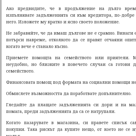
Ако предвидите, че в продължение на дълго вре
изпълнявате задълженията си към кредитора, по-добре 
него. Изложете му кратко и ясно своето положение.
Не забравяйте, че да имаш дългове не е срамно. Винаги 
потърси навреме, отколкото да се правят отчаяни опит
когато вече е станало късно.
Приемете помощта на семейството или приятели. М
неудобно, но близките в повечето случаи са готови 
семейството.
Финансовата помощ под формата на социални помощи не 
Обмислете възможността да поработвате допълнително.
Гледайте да плащате задълженията си дори и на ма
помага, преди задълженията да са се натрупали.
Когато пазарувате в магазина, си правете списък с
покупки. Така рискът да купите нещо, от което не се н
малък.