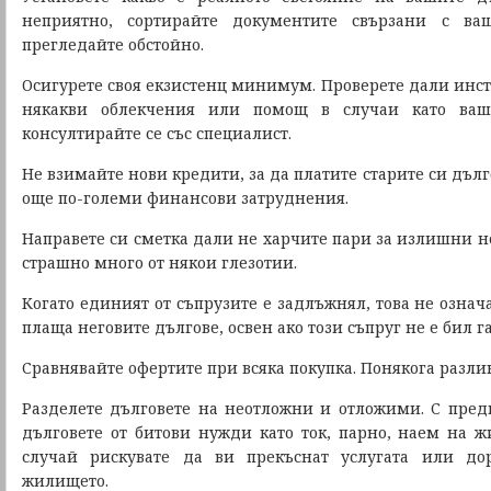
неприятно, сортирайте документите свързани с в
прегледайте обстойно.
Осигурете своя екзистенц минимум. Проверете дали инс
някакви облекчения или помощ в случаи като ваш
консултирайте се със специалист.
Не взимайте нови кредити, за да платите старите си дълг
още по-големи финансови затруднения.
Направете си сметка дали не харчите пари за излишни н
страшно много от някои глезотии.
Когато единият от съпрузите е задлъжнял, това не означа
плаща неговите дългове, освен ако този съпруг не е бил га
Сравнявайте офертите при всяка покупка. Понякога разли
Разделете дълговете на неотложни и отложими. С пред
дълговете от битови нужди като ток, парно, наем на ж
случай рискувате да ви прекъснат услугата или до
жилището.