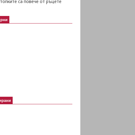
топките са повече от ръцете
ярни
ирани