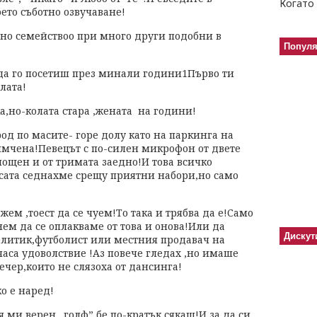
Когато 
ето съботно озвучаване!
дно семействоо при много други подобни в
Попул
да го посетиш през минали години1Първо ти
лата!
ка,но-колата стара ,жената на години!
род по масите- горе долу като на паркинга на
имчена!Певецът с по-силен микрофон от двете
мощен и от тримата заедно!И това всичко
асата седнахме срещу приятни набори,но само
ем ,тоест да се чуем!То така и трябва да е!Само
ем да се оплакваме от това и онова!Или да
Дискут
политик,футболист или местния продавач на
 часа удоволствие !Аз повече гледах ,но имаше
ечер,които не слязоха от дансинга!
о е наред!
 ми верен „голф” бе по-кратък сякаш!И за да си