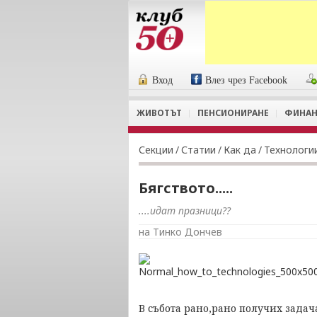
Вход
Влез чрез Facebook
ЖИВОТЪТ
ПЕНСИОНИРАНЕ
ФИНАН
Секции
/
Статии
/
Как да
/
Технологи
Бягството.....
....идат празници??
на Тинко Дончев
В събота рано,рано получих зада