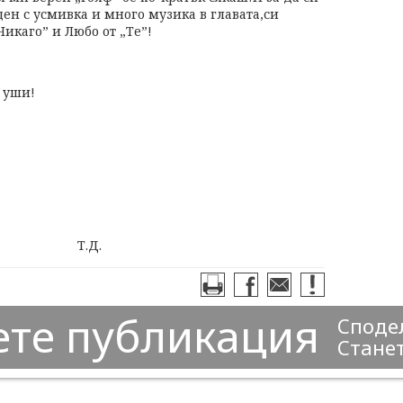
ден с усмивка и много музика в главата,си
Чикаго” и Любо от „Те”!
ши!
леда. Т.Д.
ете публикация
Сподел
Станет