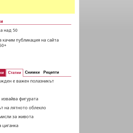
ни
а над 50
а качим публикация на сайта
50+
Снимки
Рецепти
ни
Статии
ажден е важен полазникът
 извайва фигурата
ът на лятното облекло
мисли за живота
а циганка