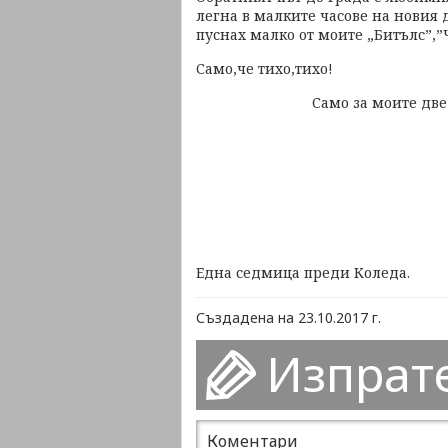
легна в малките часове на новия 
пуснах малко от моите „Битълс”,”
Само,че тихо,тихо!
Само за моите две у
Една седмица преди Ко
Създадена на 23.10.2017 г.
Изпрат
Коментари