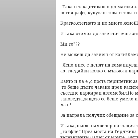
„Така и така,отиваш в до магазина
петия рафт, купуваш това и това 
Кратко,стегнато и не много ясно!
И така отидох до заветния магази
Ми то???
Не можеш да завиеш от коли!Кам
„Ясно,днес е денят на командува
аз ,гледайки колко е мъжясал пар
Както и да е ,с доста перипетии 
,то беше дълго чакане пред касит
съседно паркиран автомобил.Но м
заповедта,защото се беше умело 
да е!
За награда получих обещание за 
И така, около надвечер на същия 
„голфче”.През моста на Герджика ,
телевизията!Далеч от моите „Битъ