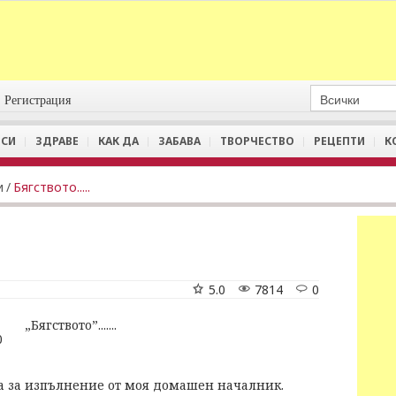
Регистрация
СИ
ЗДРАВЕ
КАК ДА
ЗАБАВА
ТВОРЧЕСТВО
РЕЦЕПТИ
К
и
/
Бягството.....
5.0
7814
0
„Бягството”.......
ча за изпълнение от моя домашен началник.