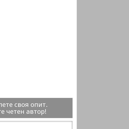
ете своя опит.
е четен автор!