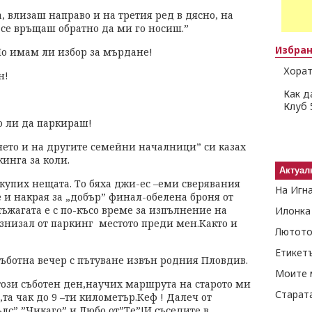
, влизаш направо и на третия ред в дясно, на
и се връщаш обратно да ми го носиш.”
Избра
Но имам ли избор за мърдане!
Хорат
н!
Как д
Клуб 
о ли да паркираш!
нето и на другите семейни началници” си казах
кинга за коли.
Актуал
закупих нещата. То бяха джи-ес –еми сверявания
На Игн
е и накрая за „добър” финал-обелена броня от
ъжагата е с по-късо време за изпълнение на
Илонка
изнизал от паркинг местото преди мен.Както и
Лютото
Етикет
съботна вечер с пътуване извън родния Пловдив.
Моите 
този съботен ден,научих маршрута на старото ми
Старат
та чак до 9 –ти километър.Кеф ! Далеч от
лс”,”Чикаго” и Любо от”Те”!И съседите в