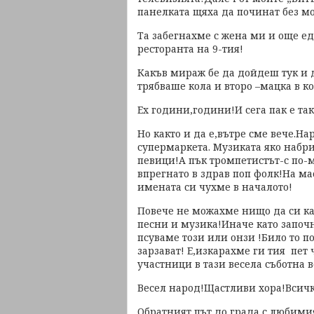
панелката щяха да починат без мо
Та забегнахме с жена ми и още е
ресторанта на 9-тия!
Какъв мираж бе да дойдеш тук и 
трябваше кола и второ –мацка в ко
Ех години,години!И сега пак е та
Но както и да е,вътре сме вече.На
супермаркета. Музиката яко набр
певици!А пък тромпетистът-с по-
впрегнато в здрав поп фолк!На м
имената си чухме в началото!
Повече не можахме нищо да си каж
песни и музика!Иначе като започн
псуваме този или онзи !Било то 
зарзават! Е,изкарахме ги тия пет
участници в тази весела съботна в
Весел народ!Щастливи хора!Всичк
Обратният път до града с любимия