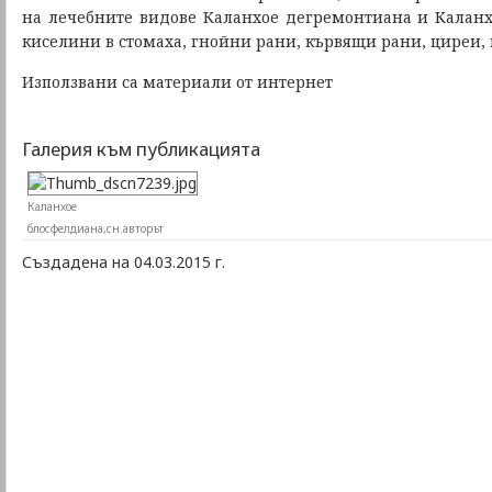
на лечебните видове Каланхое дегремонтиана и Каланх
киселини в стомаха, гнойни рани, кървящи рани, циреи, 
Използвани са материали от интернет
Галерия към публикацията
Каланхое
блосфелдиана,сн.авторът
Създадена на 04.03.2015 г.