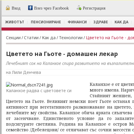
Вход
Влез чрез Facebook
Регистрация
ЖИВОТЪТ
ПЕНСИОНИРАНЕ
ФИНАНСИ
ЗДРАВЕ
КАК ДА
Секции
/
Статии
/
Как да
/
Технологии
/
Цветето на Гьоте - д
Цветето на Гьоте - домашен лекар
Лечебният сок на Каланхое спира развитието на възпалителн
на Лили Денчева
Каланхое е от цветя
много имена. Нарич
Каланхое радва с цветовете си
Стайният женшен,
Цветето на Гьоте. Великият немски поет Гьоте останал 
активност при вегетативното размножаване на цветето, 
лечебните му свойства. Каланхое обича ярката слънчева
от засенчване. Единственото условие да го запази
подсигурите светлина. Родина на Каланхое е остров Ма
семейство /Дебелецови/ се отличават със сочни месести с