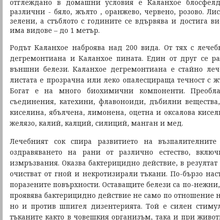
отглеждано в домашни условия е Каланхое блосфелд
различни - бяло, жълто , оранжево, червено, розово. Лис
зелени, а стъблото с годините се вдървява и достига ви
има видове – до 1 метър.
Родът Каланхое наброява над 200 вида. От тях с лечеб
дегремонтиана и Каланхое пината. Един от друг се р
външни белези. Каланхое дегремонтиана е стайно леч
листата е прозрачна или леко опалесцираща течност с ж
Богат е на много биохимични компоненти. Преобла
съединения, катехини, флавоноиди, дъбилни вещества
киселина, ябълчена, лимонена, оцетна и оксалова кисе
желязо, калий, калций, силиций, манган и мед.
Лечебният сок спира развитието на възпалителните 
оздравяването на рани от различно естество, вклю
измръзвания. Оказва бактерицидно действие, в резултат 
очистват от гной и некротизирали тъкани. По-бързо нас
поразените повърхности. Оставащите белези са по-нежни, 
проявява бактерицидно действие не само по отношение н
но и против шпигел дизентерията. Той е силен стиму
тъканите както в човешкия организъм, така и при живот