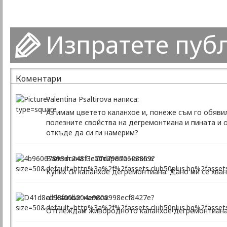
Изпратете пуб
Коментари
Valentina Psaltirova написа:
Aз имам цветето каланхое и, понеже съм го обявил
полезните свойства на дегремонтиана и пината и о
откъде да си ги намерим?
Валентина Псалтирова написа:
Купих си каланхое дегремонтиана. Дано ми се хван
aleksandar написа:
Отглеждам живородното каланхое дегремонтиана- н