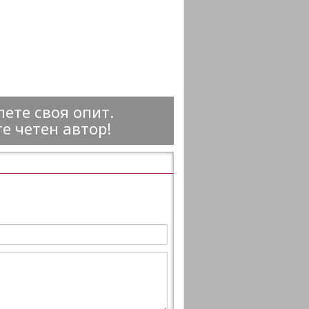
ете своя опит.
е четен автор!