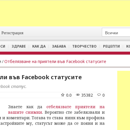
Регистрация
СИ
ЗДРАВЕ
КАК ДА
ЗАБАВА
ТВОРЧЕСТВО
РЕЦЕПТИ
К
и
/
Отбелязване на приятели във Facebоok статусите
ли във Facebоok статусите
ebook статус.
0.0
35382
0
Знаете как да
отбелязвате приятели на
вашите снимки
. Вероятно сте забелязвали и
 и коментари. Тогава то става линк към профила
настройките му, статусът може да се появи и на