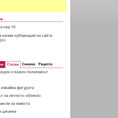
ни
а над 50
а качим публикация на сайта
50+
Снимки
Рецепти
ни
Статии
ажден е важен полазникът
 извайва фигурата
ът на лятното облекло
мисли за живота
а циганка