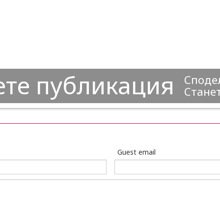
ете публикация
Сподел
Станет
Guest email