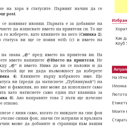
не на хора в статусите. Първият начин да се
our post
.
Избра
у се появяват иконки. Първата е за добавяне на
очнете да изписвате името на приятеля си. То ще
Хорат
а го изберете, като кликнете на него (
Снимка 2
).
Как д
в статуса ви ще се появи with (с) и името на
Клуб 
 на знака „
@
“ пред името на приятеля ви. На
нете името напишете
@Името на приятеля
. Не
жду „
@
“ и името. Няма да ви се наложи и да
Актуал
Facebook ще ви дада възможност да изберете
имка 4
). Кликнете върху избраното име. Ще
На Игн
татуса ви (преди да натиснете „Публикувай“) на
Илонка
 Име и фамилия, но вие може да използвате само
ята като натиснете само един път клавиша за
Лютото
мка 6
). Ако направите това 2 пъти ще изчезне
Етикет
е отново.
Моите 
злезе с линк само, когато го виждате на син фон
зчезне синия фон, значи сте изтрили и връзката
Старат
ачин може да добавите и страници към вашия