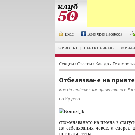
Вход
Влез чрез Facebook
ЖИВОТЪТ
ПЕНСИОНИРАНЕ
ФИНАН
Секции
/
Статии
/
Как да
/
Технологи
Отбелязване на прияте
Как да отбележим приятели във Fac
на Круела
споменаването на имена в статуси
на отбелязания човек, а според 
неговата стена.