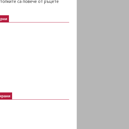
топките са повече от ръцете
ярни
ирани