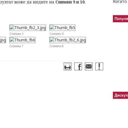
Когато 
езултат може да видите на
Снимки 9 и 10
.
Попул
Снимка 3
Снимка 4
Снимка 7
Снимка 8
Дискут