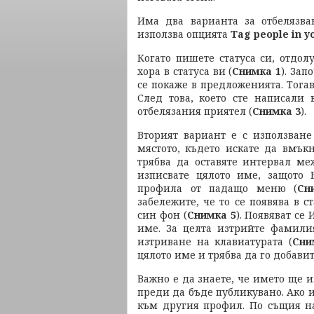
Има два варианта за отбелязва
използва опцията
Tag people in y
Когато пишете статуса си, отдол
хора в статуса ви (
Снимка 1
). Зап
се покаже в предложенията. Тогав
След това, което сте написали 
отбелязания приятел (
Снимка 3
).
Вторият вариант е с използване
мястото, където искате да вмък
трябва да оставяте интервал ме
изписвате цялото име, защото 
профила от падащо меню (
Сн
забележите, че то се появява в с
син фон (
Снимка 5
). Появяват се
име. За целта изтрийте фамили
изтриване на клавиатурата (
Сни
цялото име и трябва да го добавит
Важно е да знаете, че името ще и
преди да бъде публикувано. Ако и
към другия профил. По същия н