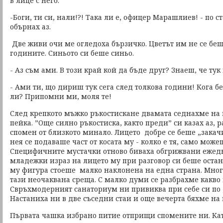
в лице с него.
-Боги, ти си, нали!?! Така ли е, офицер Марашлиев! - по с
обърнах аз.
Две живи очи ме огледоха бързичко. Цветът им не се бе
годините. Синьото си беше синьо.
- Аз съм ами. В този край кой да бъде друг? Знаеш, че тук 
- Ами ти, що дириш тук сега след толкова години! Кога беш
ли? Припомни ми, моля те!
След крепкото мъжко ръкостискане двамата седнахме на 
пейка. ”Още силно ръкостиска, както преди” си казах аз,
спомен от близкото минало. Лицето добре се беше „закач
нея се подаваше част от косата му - колко е тя, само можеш
Специфичните мустачки отново биваха обгрижвани ежедн
младежки израз на лицето му при разговор си беше остан
му фигура стоеше малко наклонена на една страна. Мног
тази неочаквана среща. С малко думи се разбрахме какво
Свръхмодерният санаториум ни привиква при себе си по 
Настаниха ни в две съседни стаи и още вечерта бяхме на 
Първата чашка избрано питие отприщи спомените ни. Кат