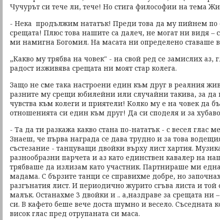
Чучурът си тече ли, тече! Но стига философии на тема Жи
- Нека продължим нататък! Преди това да му пийнем по 
срещата! Плюс това нашите са далеч, не могат ни видя – 
ми намигна Богомил. На масата ни определено ставаше ве
„Какво му трябва на човек" - на свой ред се замислих аз,
радост изживява срещата ни моят стар колега.
Защо не сме така настроени един към друг в реалния жив
разните му срещи юбилейни или случайни такива, за да
чувства към колеги и приятели! Колко му е на човек да бъ
отношенията си един към друг! Да си споделя и за хубаво
- Та да ти разкажа какво стана по-нататък - с весел глас м
Знаеш, че първа награда се дава трудно и за това водещ
състезание - танцуващи двойки върху лист хартия. Музик
разнообразни парчета и аз като единствен кавалер на наш
трябваше да излизам като участник. Партнираше ми една
мадама. С бързите танци се справихме добре, но започна
разгънатия лист. И периодично журито сгъва листа и той 
малък. Останахме 3 двойки и .. а,наздраве за срещата ни 
си. В кафето беше вече доста шумно и весело. Съседната 
висок глас пред отрупаната си маса.