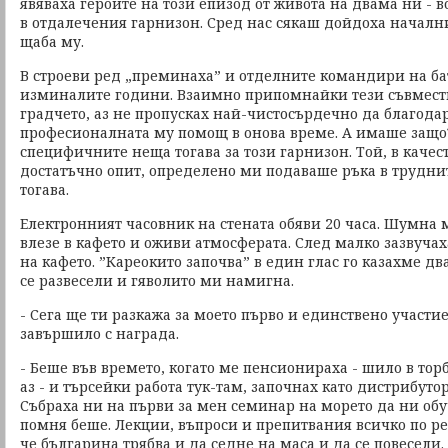
явяваха героите на този епизод от живота на двама ни - в
в отдалечения гарнизон. Сред нас сякаш дойдоха началн
щаба му.
В строеви ред „преминаха” и отделните командири на ба
изминалите години. Взаимно припомнайки тези съвмест
градчето, аз не пропусках най-чистосърдечно да благодар
професионалната му помощ в онова време. А имаше защо
специфичните неща тогава за този гарнизон. Той, в качес
достатъчно опит, определено ми подаваше ръка в трудни
тогава.
Електронният часовник на стената обяви 20 часа. Шумна
влезе в кафето и оживи атмосферата. След малко зазвуча
на кафето. ”Кареокито започва” в един глас го казахме дв
се развесели и гяволито ми намигна.
- Сега ще ти разкажа за моето първо и единствено участие
завършило с награда.
- Беше във времето, когато ме пенсионираха - шило в торб
аз - и търсейки работа тук-там, започнах като дистрибутор
Събраха ни на първи за мен семинар на морето да ни об
помня беше. Лекции, въпроси и препитвания всичко по ред
че българина трябва и да седне на маса и да се повесели.