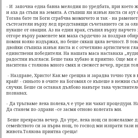
- И започна една бавна мелодия по уредбата, при което ж
и аха да стъпя на земята. А стъпиш ли извън листа си аут 
Тогава бате ти Боги сграбчва момичето и так - на раменет
състезатели върху лед представящи съчетанието си за оли
пукаше от овации. Аз на един крак, стъпил върху парчето
отгоре върху раменете ми маха сърдечно за поздрав оби
помня колко издържах, но беше сякаш цяла вечност. В тов
двойки стъпиха извън листа и с отчетливо артистичен гл
единствени победители. На нашата маса настанаха „луд
радостни възгласи. Беше така хубаво и приятно. Още ми е
наситена с толкова много смях и свежест вечер, преди то
- Наздраве, Христо! Как ме срещна и зарадва точно тук 
край! - синьото в очите на Богомил се къпеше в нежни с
случки. Беше си останал дълбоко навътре така чувствител
познавах.
- Да тръгваме лека полека,ч е утре ни чакат процедури. 
Да станем по-здрави –се засмя отново колегата ми.
Беше прекрасна вечер. До утре, лека нощ си пожелахме д
семейството си за първа нощ, то господ ми изпрати тази
живота.Толкова приятна среща!