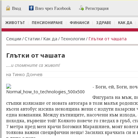
Вход
Влез чрез Facebook
Регистрация
ЖИВОТЪТ
ПЕНСИОНИРАНЕ
ФИНАНСИ
ЗДРАВЕ
КАК ДА
Секции
/
Статии
/
Как да
/
Технологии
/
Глътки от чашата
Глътки от чашата
....и спомените са живот!
на Тинко Дончев
- Боги, ей, Боги, по
Фигурата на мъж, по
стъпки излизаше от новата автогара в този малък родопс
късен автобус изсипа неколцина жени с издути пазарски 
една компания. Между пътниците, насочени към изхода, 
походка, вървеше той! Колкото повече го гледах в гръб, ст
7 метра пред мен крачи Богомил Марашлиев, моят колега
толкова важни специфични неща! Засилих крачката си и н