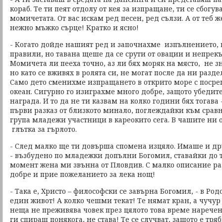
кораб. Те ти пеят отдолу от кея за изпращане, ти се сбогув
момичетата. От вас искам ред песен, ред сълзи. А от теб
нежно мъжко сърце! Кратко и ясно!
- Когато дойде нашият ред и започнахме изпълнението, 
правили, но тавана щеше да се срути от овации и непрек
Момичета ли пееха точно, аз ли бях моряк на място, не зн
но като се вживях в ролята си, не могат после да ни разд
Само дето сменихме изпращането в открито море с посре
океан. Сигурно го изиграхме много добре, защото убедит
награда. И то да не ти казвам на колко години бях тогава
първи разказ от близкото минало, поглеждайки към срав
група младежи участници в кареокито сега. В чашите ни 
глътка за гърлото.
- След малко ще ти довърша спомена изцяло. Имаше и др
- възбудено по младежки допълни Богомил, ставайки до т
момент жена ми звънна от Пловдив. С малко описание ра
добре и прие пожеланието за лека нощ!
- Така е, Христо – философски се завърна Богомил, - в Ро
един живот! А колко чешми текат! Те нямат кран, а чучур
неща не преживява човек през цялото това време наречен
ги спираш понякога, не става! Те се случват, защото е тряб