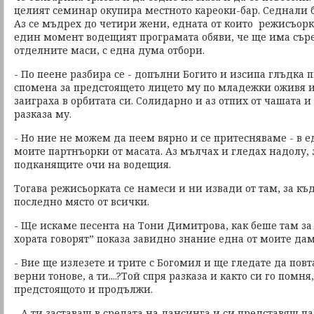
целият семинар окупира местното кареоки-бар. Седнали 
Аз се мъдрех до четири жени, едната от които режисъорка
един момент водещият програмата обяви, че ще има съ
отделните маси, с една дума отбори.
- По пеене разбира се - допълни Богито и изсипа глъдка п
спомена за предстоящето лицето му по младежки оживя 
заиграха в орбитата си. Солидарно и аз отпих от чашата и
разказа му.
- Но ние не можем да пеем вярно и се притесняваме - в е
моите партнъорки от масата. Аз мълчах и гледах надолу, 
подканящите очи на водещия.
Тогава режисьорката се намеси и ни извади от там, за къд
последно място от всички.
- Ще искаме песента на Тони Димитрова, как беше там за
хората говорят” показа завидно знание една от моите дам
- Вие ще излезете и трите с Богомил и ще гледате да повт
верни тонове, а ти....?Той спря разказа и както си го помня
предстоящото и продължи.
- А ти заставаш в средата на дансинга и си представяш п