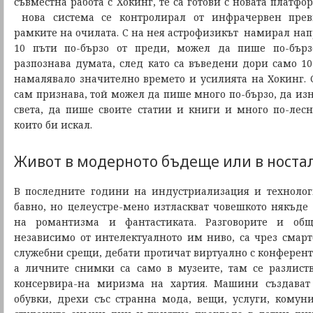
съвместна работа с Хокинг, те са готови с новата платфо
нова система се контролирал от инфрачервен прев
рамките на очилата. С на нея астрофизикът намирал н
10 пъти по-бързо от преди, можел да пише по-бърз
разпознава думата, след като са въведени дори само 10
намалявало значително времето и усилията на Хокинг. С
сам признава, той можел да пише много по-бързо, да из
света, да пише своите статии и книги и много по-лесн
които би искал.
Живот в модерното бъдеще или в носта
В последните години на индустриализация и техноло
бавно, но целеустре-мено изтласкват човешкото някъде
на романтизма и фантастиката. Разговорите и общ
независимо от интелектуалното им ниво, са чрез смар
служебни срещи, дебати протичат виртуално с конферент
а личните снимки са само в музеите, там се разлист
консервира-на миризма на хартия. Машини създават
обувки, дрехи със странна мода, вещи, услуги, комун