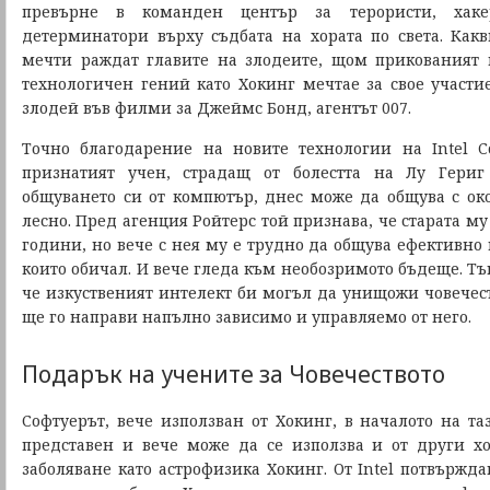
превърне в команден център за терористи, хак
детерминатори върху съдбата на хората по света. Ка
мечти раждат главите на злодеите, щом прикованият
технологичен гений като Хокинг мечтае за свое участи
злодей във филми за Джеймс Бонд, агентът 007.
Точно благодарение на новите технологии на Intel C
признатият учен, страдащ от болестта на Лу Гери
общуването си от компютър, днес може да общува с ок
лесно. Пред агенция Ройтерс той признава, че старата му
години, но вече с нея му е трудно да общува ефективно
които обичал. И вече гледа към необозримото бъдеще. Тък
че изкуственият интелект би могъл да унищожи човечест
ще го направи напълно зависимо и управляемо от него.
Подарък на учените за Човечеството
Софтуерът, вече използван от Хокинг, в началото на т
представен и вече може да се използва и от други х
заболяване като астрофизика Хокинг. От Intel потвържд