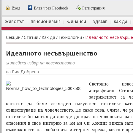
Вход
Влез чрез Facebook
Регистрация
ЖИВОТЪТ
ПЕНСИОНИРАНЕ
ФИНАНСИ
ЗДРАВЕ
КАК ДА
Секции
/
Статии
/
Как да
/
Технологии
/
Идеалното несъвърше
Идеалното несъвършенство
житейски избор на човечеството
на Лия Добрева
Световно изве
астрофизик Стив
загриженост за чо
опитите да бъде създаден изкуствен интелект кат
съществуване на човечеството. Не само това. Счита, че р
интелект би могъл да доведе до края на човешката раса
опасения в свое интервю за Би Би Си. Хокинг вижда зап
възможности на глобалната интернет мрежа, която с вре