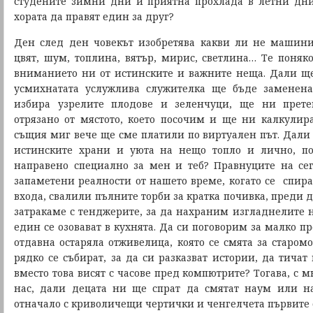
студените зимни дни и приятна прохлада в летни дни
хората да правят един за друг?
Ден след ден човекът изобретява какви ли не машини
цвят, шум, топлина, вятър, мирис, светлина… Те поняко
вниманието ни от истинските и важните неща. Дали ще
усмихнатата услужлива служителка ще бъде заменена
избира узрелите плодове и зеленчуци, ще ни прете
отрязано от мястото, което посочим и ще ни калкулира
същия миг вече ще сме платили по виртуален път. Дали
истинските храни и уюта на нещо топло и лично, по
направено специално за мен и теб? Правнуците на се
запаметени реалности от нашето време, когато се спир
входа, свалили пълните торби за кратка почивка, преди д
затракаме с тенджерите, за да нахраним изгладнелите н
един се озовават в кухнята. Да си поговорим за малко п
отдавна остаряла отживелица, която се смята за старом
рядко се събират, за да си разказват истории, да тичат
вместо това висят с часове пред компютрите? Тогава, с
нас, дали децата ни ще спрат да смятат наум или н
отначало с криволичещи чертички и ченгелчета първите 