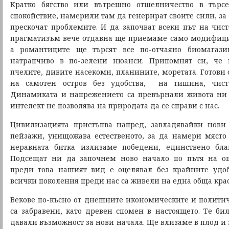
Кратко бягство или вътрешно отшелничество в тър
спокойствие, намерили там да генерират своите сили, за
прескочат проблемите. И да започват всеки път на чист
прагматизъм вече отдавна ще приемаме само модифици
а романтиците ще търсят все по-отчаяно биомагази
натрапчиво в по-зелени нюанси. Припомнят си, че 
пчелите, дивите насекоми, планините, моретата. Готови 
на самотен остров без удобства, на тишина, чист
Динамиката и напрежението са превърнали живота ни 
интелект не позволява на природата да се справи с нас.
Цивилизацията пристъпва напред, завладявайки нови
пейзажи, унищожава естественото, за да намери място
неравната битка излизаме победени, единствено бла
Подсещат ни да започнем ново начало по пътя на оц
преди това нашият вид е оцелявал без крайните удоб
всички поколения преди нас са живели на една обща крас
Векове по-късно от днешните икономическите и политич
са забравени, като древен спомен в настоящето. Те бил
давали възможност за нови начала. Ще влизаме в плод и з