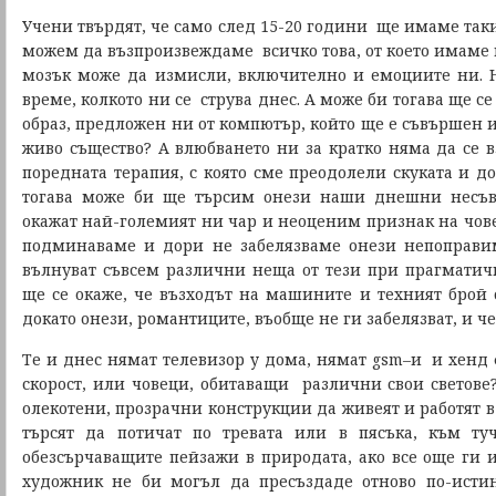
Учени твърдят, че само след 15-20 години ще имаме так
можем да възпроизвеждаме всичко това, от което имаме 
мозък може да измисли, включително и емоциите ни. Н
време, колкото ни се струва днес. А може би тогава ще с
образ, предложен ни от компютър, който ще е съвършен 
живо същество? А влюбването ни за кратко няма да се в
поредната терапия, с която сме преодолели скуката и до
тогава може би ще търсим онези наши днешни несъв
окажат най-големият ни чар и неоценим признак на чове
подминаваме и дори не забелязваме онези непоправи
вълнуват съвсем различни неща от тези при прагматич
ще се окаже, че възходът на машините и техният брой с
докато онези, романтиците, въобще не ги забелязват, и че
Те и днес нямат телевизор у дома, нямат gsm–и и хенд
скорост, или човеци, обитаващи различни свои светове
олекотени, прозрачни конструкции да живеят и работят в 
търсят да потичат по тревата или в пясъка, към т
обезсърчаващите пейзажи в природата, ако все още ги 
художник не би могъл да пресъздаде отново по-истин