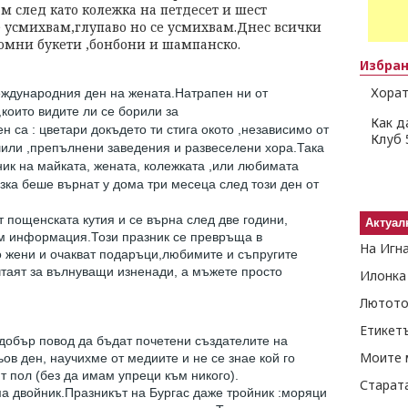
м след като колежка на петдесет и шест
е усмихвам,глупаво но се усмихвам.Днес всички
ромни букети ,бонбони и шампанско.
Избра
Хорат
ждународния ден на жената.Натрапен ни от
които видите ли се борили за
Как д
 са : цветари докъдето ти стига окото ,независимо от
Клуб 
шили ,препълнени заведения и развеселени хора.Така
зник на майката, жената, колежката ,или любимата
зка беше върнат у дома три месеца след този ден от
т пощенската кутия и се върна след две години,
Актуал
м информация.Този празник се превръща в
На Игн
о жени и очакват подаръци,любимите и съпругите
ечтаят за вълнуващи изненади, а мъжете просто
Илонка
Лютото
Етикет
добър повод да бъдат почетени създателите на
Моите 
ов ден, научихме от медиите и не се знае кой го
т пол (без да имам упреци към никого).
Старат
ма двойник.Празникът на Бургас даже тройник :моряци