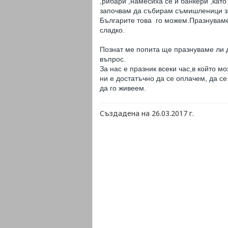
,рибари ,намесиха се и банкери ,като
започвам да събирам съмишленици за
Българите това го можем.Празнуваме 
сладко.
Познат ме попита ще празнуваме ли д
въпрос.
За нас е празник всеки час,в който 
ни е достатъчно да се оплачем, да с
да го живеем.
Създадена на 26.03.2017 г.