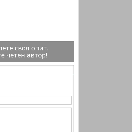
ете своя опит.
е четен автор!