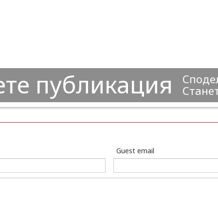
ете публикация
Сподел
Станет
Guest email