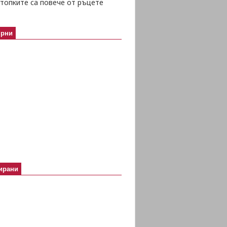
топките са повече от ръцете
ярни
ирани