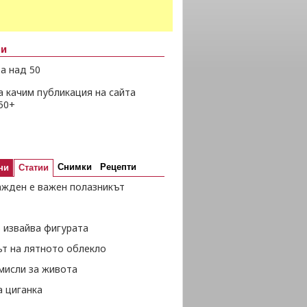
ни
а над 50
а качим публикация на сайта
50+
Снимки
Рецепти
ни
Статии
ажден е важен полазникът
 извайва фигурата
ът на лятното облекло
мисли за живота
а циганка