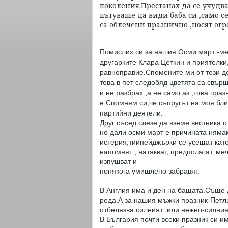
поколения.Престанах да се учудва
пътуваше да види баба си ,само с
са облечени празнично ,носят ог
Помислих си за нашия Осми март -ме
другарките Клара Цеткин и приятелки,
равноправие.Спомените ми от този ден
това в пет следобяд цветята са свър
и не разбрах ,а не само аз ,това пра
е.Спомням си,че съпругът на моя бли
партийни деятели.
Друг съсед слезе да вземе вестника о
но дали осми март е причината няма
истерия,тиинейджърки се усещат кат
напомнят , натякват, предполагат, м
изпушват и
понякога умишлено забравят.
В Англия има и ден на бащата.Също 
рода.А за нашия мъжки празник-Петль
отбелязва силният ,или нежно-силния
В България почти всеки празник си и