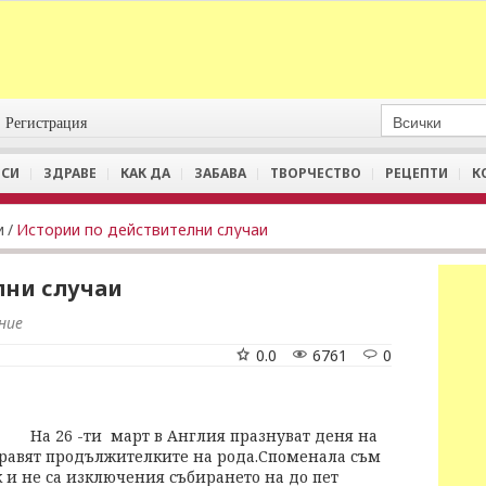
Регистрация
СИ
ЗДРАВЕ
КАК ДА
ЗАБАВА
ТВОРЧЕСТВО
РЕЦЕПТИ
К
и
/
Истории по действителни случаи
лни случаи
ние
0.0
6761
0
На 26 -ти март в Англия празнуват деня на
дравят продължителките на рода.Споменала съм
ок и не са изключения събирането на до пет