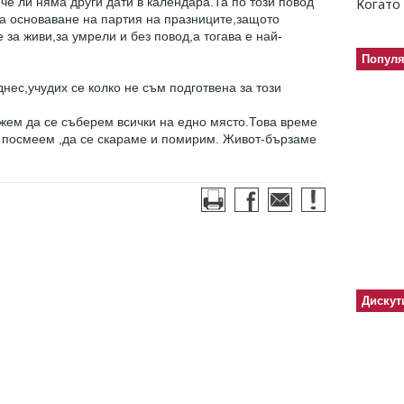
 че ли няма други дати в календара.Та по този повод
Когато 
 основаване на партия на празниците,защото
за живи,за умрели и без повод,а тогава е най-
Попул
нес,учудих се колко не съм подготвена за този
можем да се съберем всички на едно място.Това време
е посмеем ,да се скараме и помирим. Живот-бързаме
Дискут