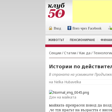
Вход
Влез чрез Facebook
ЖИВОТЪТ
ПЕНСИОНИРАНЕ
ФИНАН
Секции
/
Статии
/
Как да
/
Технологи
Истории по действите
В страната на усмивките Продълже
на Nelka Hubavelka
Ден на майката
майката-прекрасен повод да поз
,че тук прагът на възрастта е вис