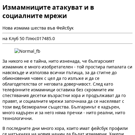
Измамниците атакуват и в
социалните мрежи
Нова измама шества във Фейсбук
на Клуб 50 Плюс
0
1748
5.0
За никого не е тайна, нито изненада, че българският
измамник е много изобретателен - той простира пипалата си
навсякъде и използва всички пътища, за да стигне до
обикновения човек с цел да го излъже и да се
облагодетелства от неговата доверчивост. След като
телефонните измамници оставиха без скромните им
спестявания десетки възрастни хора и продължават да го
правят, и социалните мрежи започнаха да се населяват с
този вид безморални същества. Българинът е кадърен,
много кадърен и за него няма пречки - нито реални, нито
технологични.
В последните дни много хора, които имат фейсбук профили
се натъкнаха на новия начин да бъдат измамени. Хакери