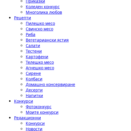
Приказки
Коледен конкурс
Многолика любов
Рецепти
Пилешко месо
Свинско месо
Риба
Вегетариански ястия
Салати
Тестени
Картофени
Телешко месо
Агнешко месо
Сирене
Колбаси
Домашно консервиране
Десерти
Напитки
Конкурси
Фотоконкурс
Моите конкурси
Редакционни
Конкурси
Новости