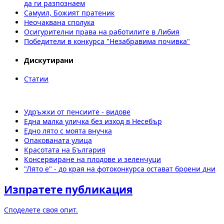
да ги разпознаем
Самуил, Божият пратеник
Неочаквана сполука
Осигурителни права на работилите в Либия
Победители в конкурса "Незабравима почивка"
Дискутирани
Статии
Удръжки от пенсиите - видове
Една малка уличка без изход в Несебър
Едно лято с моята внучка
Опакованата улица
Красотата на България
Консервиране на плодове и зеленчуци
"Лято е" - до края на фотоконкурса остават броени дни
Изпратете публикация
Споделете своя опит.