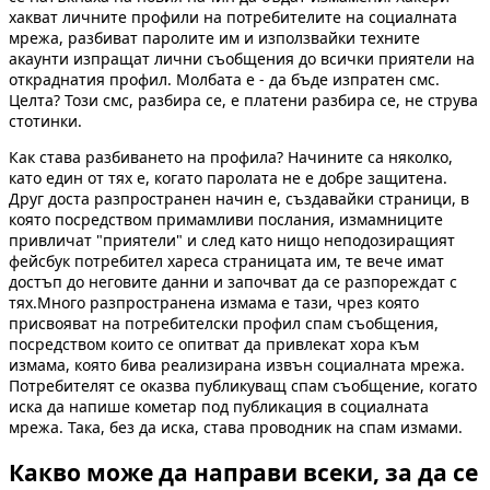
хакват личните профили на потребителите на социалната
мрежа, разбиват паролите им и използвайки техните
акаунти изпращат лични съобщения до всички приятели на
откраднатия профил. Молбата е - да бъде изпратен смс.
Целта? Този смс, разбира се, е платени разбира се, не струва
стотинки.
Как става разбиването на профила? Начините са няколко,
като един от тях е, когато паролата не е добре защитена.
Друг доста разпространен начин е, създавайки страници, в
която посредством примамливи послания, измамниците
привличат "приятели" и след като нищо неподозиращият
фейсбук потребител хареса страницата им, те вече имат
достъп до неговите данни и започват да се разпореждат с
тях.Много разпространена измама е тази, чрез която
присвояват на потребителски профил спам съобщения,
посредством които се опитват да привлекат хора към
измама, която бива реализирана извън социалната мрежа.
Потребителят се оказва публикуващ спам съобщение, когато
иска да напише кометар под публикация в социалната
мрежа. Така, без да иска, става проводник на спам измами.
Какво може да направи всеки, за да се