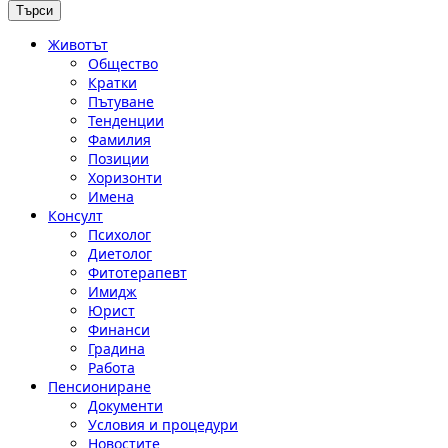
Животът
Общество
Кратки
Пътуване
Тенденции
Фамилия
Позиции
Хоризонти
Имена
Консулт
Психолог
Диетолог
Фитотерапевт
Имидж
Юрист
Финанси
Градина
Работа
Пенсиониране
Документи
Условия и процедури
Новостите