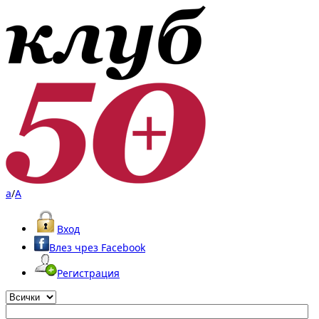
a
/
A
Вход
Влез чрез Facebook
Регистрация