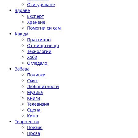
Осигуряване
Здраве
Експерт
Хранене
Помогни си сам
Как да
Практично
От нищо нещо
Технологии
Хоби
Огледало
Забава
Почивки
Смях
Любопитности
Музика
Книги
Телевизия
Сцена
Кино
Творчество
Поезия
Проза