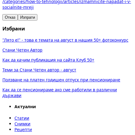
/categories/how-to-tehnologii/articles/izmamnicite-napadat-i-v-
socialnite-mreji
Отказ
Изпрати
Избрани
"Лято е!" - това е темата на август в нашия 50+ фотоконкурс
Стани Четен Автор
Как да качим публикация на сайта Клуб 50+
Теми за Стани Четен автор - август
Ползване на платен годишен отпуск при пенсиониране
Как да се пенсионираме ако сме работили в различни
държави
Актуални
Статии
Снимки
Рецепти