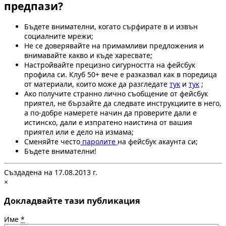
предпази?
Бъдете внимателни, когато сърфирате в и извън
социалните мрежи;
Не се доверявайте на примамливи предложения и
внимавайте какво и къде харесвате;
Настройвайте прецизно сигурността на фейсбук
профила си. Клуб 50+ вече е разказвал как в поредица
от материали, които може да разгледате
тук
и
тук
;
Ако получите странно лично съобщение от фейсбук
приятел, не бързайте да следвате инструкциите в него,
а по-добре намерете начин да проверите дали е
истинско, дали е изпратено наистина от вашия
приятел или е дело на измама;
Сменяйте често
паролите
на фейсбук акаунта си;
Бъдете внимателни!
Създадена на 17.08.2013 г.
×
Докладвайте тази публикация
Име
*