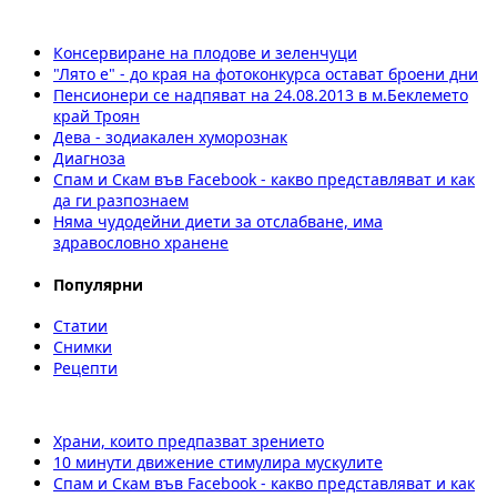
Консервиране на плодове и зеленчуци
"Лято е" - до края на фотоконкурса остават броени дни
Пенсионери се надпяват на 24.08.2013 в м.Беклемето
край Троян
Дева - зодиакален хуморознак
Диагноза
Спам и Скам във Facebook - какво представляват и как
да ги разпознаем
Няма чудодейни диети за отслабване, има
здравословно хранене
Популярни
Статии
Снимки
Рецепти
Храни, които предпазват зрението
10 минути движение стимулира мускулите
Спам и Скам във Facebook - какво представляват и как