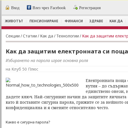
Вход
Влез чрез Facebook
Регистрация
ЖИВОТЪТ
ПЕНСИОНИРАНЕ
ФИНАНСИ
ЗДРАВЕ
КАК ДА
Секции
/
Статии
/
Как да
/
Технологии
/
Как да защитим елект
Как да защитим електронната си поща
Избирането на парола играе основна роля
на Клуб 50 Плюс
Електронната поща 
кутия – до съдържа
единствено онези, н
дадете ключ. Най-сигурният начин да защитите личната 
като й поставите сигурна парола, грижите се за нейното о
конфиденциална и я сменяте относително често.
Какво е сигурна парола?