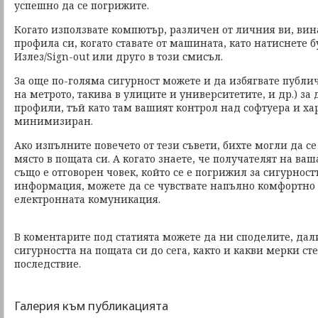
успешно да се погрижите.
Когато използвате компютър, различен от личния ви, вин
профила си, когато ставате от машината, като натиснете б
Излез/Sign-out или друго в този смисъл.
За още по-голяма сигурност можете и да избягвате публ
на метрото, такива в улиците и университетите, и др.) за
профили, тъй като там вашият контрол над софтуера и ха
минимизиран.
Ако изпълните повечето от тези съвети, бихте могли да се
място в пощата си. А когато знаете, че получателят на в
също е отговорен човек, който се е погрижил за сигурност
информация, можете да се чувствате напълно комфортно 
електронната комуникация.
В коментарите под статията можете да ни споделите, дал
сигурността на пощата си до сега, както и какви мерки ст
последствие.
Галерия към публикацията