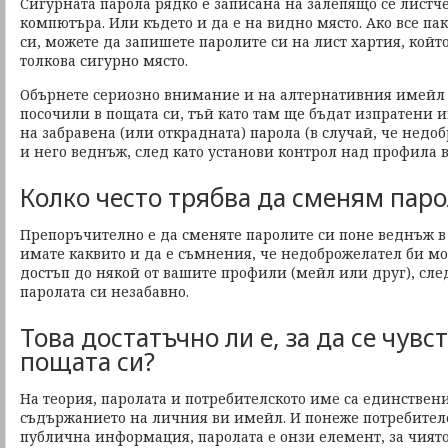
Сигурната парола рядко е записана на залепящо се листч
компютъра. Или където и да е на видно място. Ако все пак
си, можете да запишете паролите си на лист хартия, койт
толкова сигурно място.
Обърнете сериозно внимание и на алтернативния имейл а
посочили в пощата си, тъй като там ще бъдат изпратени 
на забравена (или открадната) парола (в случай, че нед
и него веднъж, след като установи контрол над профила в
Колко често трябва да сменям паро
Препоръчително е да сменяте паролите си поне веднъж в 
имате каквито и да е съмнения, че недоброжелател би мо
достъп до някой от вашите профили (мейл или друг), сл
паролата си незабавно.
Това достатъчно ли е, за да се чувс
пощата си?
На теория, паролата и потребителското име са единствен
съдържанието на личния ви имейл. И понеже потребител
публична информация, паролата е онзи елемент, за чият