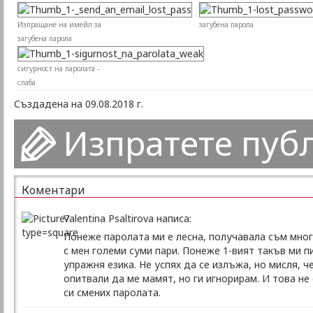
Изпращане на имейл за
загубена парола
загубена парола
сигурност на паролата -
слаба
Създадена на 09.08.2018 г.
Изпратете пуб
Коментари
Valentina Psaltirova написа:
Понеже паролата ми е лесна, получавала съм много
с мен големи суми пари. Понеже 1-вият такъв ми пи
упражня езика. Не успях да се излъжа, но мисля, 
опитвали да ме мамят, но ги игнорирам. И това не
си смених паролата.